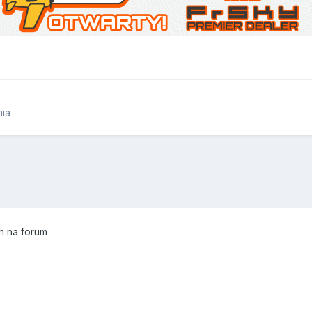
ia
h na forum