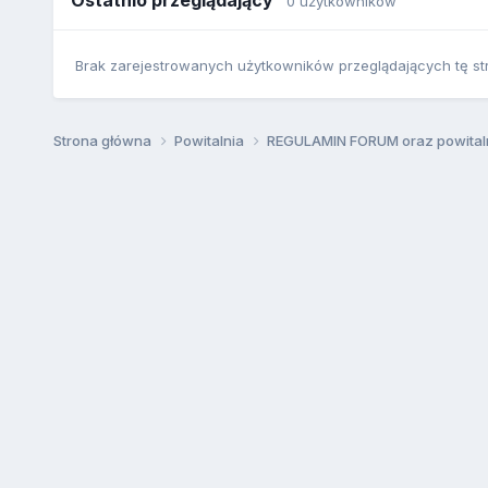
Ostatnio przeglądający
0 użytkowników
Brak zarejestrowanych użytkowników przeglądających tę st
Strona główna
Powitalnia
REGULAMIN FORUM oraz powital