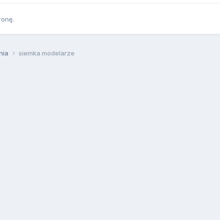
ronę.
nia
siemka modelarze