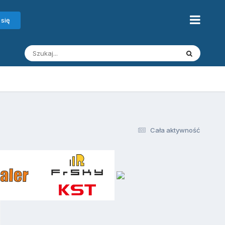
 się
Cała aktywność