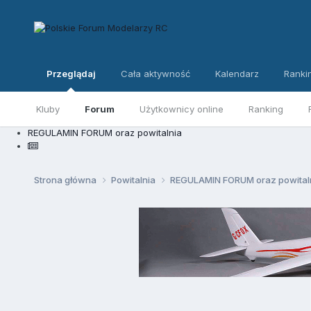
Przeglądaj
Cała aktywność
Kalendarz
Ranki
Kluby
Forum
Użytkownicy online
Ranking
REGULAMIN FORUM oraz powitalnia
Strona główna
Powitalnia
REGULAMIN FORUM oraz powital