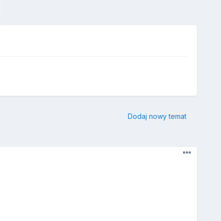
Dodaj nowy temat