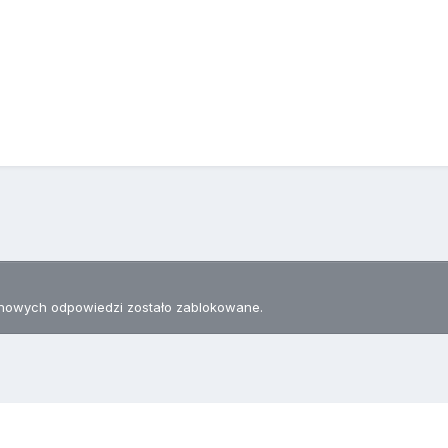
nowych odpowiedzi zostało zablokowane.