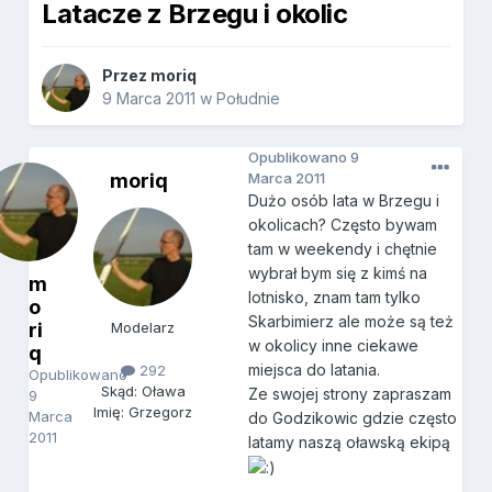
Latacze z Brzegu i okolic
Przez
moriq
9 Marca 2011
w
Południe
Opublikowano
9
moriq
Marca 2011
Dużo osób lata w Brzegu i
okolicach? Często bywam
tam w weekendy i chętnie
wybrał bym się z kimś na
m
lotnisko, znam tam tylko
o
Skarbimierz ale może są też
ri
Modelarz
w okolicy inne ciekawe
q
miejsca do latania.
292
Opublikowano
Skąd: Oława
Ze swojej strony zapraszam
9
Imię: Grzegorz
Marca
do Godzikowic gdzie często
2011
latamy naszą oławską ekipą