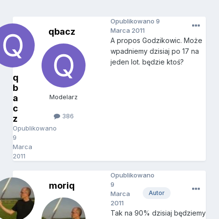
Opublikowano
9
qbacz
Marca 2011
A propos Godzikowic. Może
wpadniemy dzisiaj po 17 na
jeden lot. będzie ktoś?
q
b
a
Modelarz
c
386
z
Opublikowano
9
Marca
2011
Opublikowano
moriq
9
Autor
Marca
2011
Tak na 90% dzisiaj będziemy