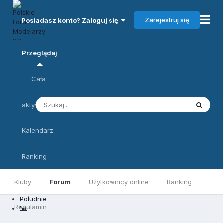
Zarejestruj się
Posiadasz konto? Zaloguj się
Przeglądaj
Cała
aktywność
Kalendarz
Ranking
Kluby
Forum
Użytkownicy online
Ranking
Południe
Regulamin