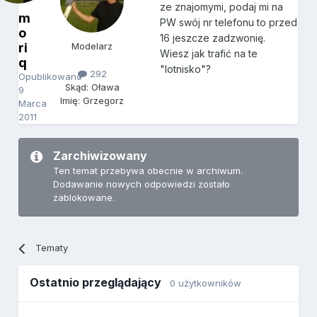
ze znajomymi, podaj mi na
m
PW swój nr telefonu to przed
o
16 jeszcze zadzwonię.
ri
Modelarz
Wiesz jak trafić na te
q
"lotnisko"?
292
Opublikowano
Skąd: Oława
9
Imię: Grzegorz
Marca
2011
Zarchiwizowany
Ten temat przebywa obecnie w archiwum.
Dodawanie nowych odpowiedzi zostało
zablokowane.
Tematy
Ostatnio przeglądający
0 użytkowników