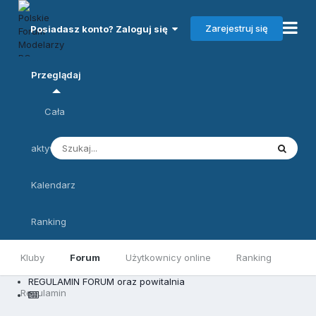
Zarejestruj się
Posiadasz konto? Zaloguj się
Przeglądaj
Cała
aktywność
Kalendarz
Ranking
Kluby
Forum
Użytkownicy online
Ranking
REGULAMIN FORUM oraz powitalnia
Regulamin