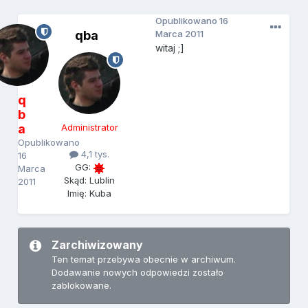
Opublikowano
16
qba
Marca 2011
witaj ;]
q
b
a
Administrator
Opublikowano
4,1 tys.
16
GG:
Marca
Skąd: Lublin
2011
Imię: Kuba
Zarchiwizowany
Ten temat przebywa obecnie w archiwum.
Dodawanie nowych odpowiedzi zostało
zablokowane.