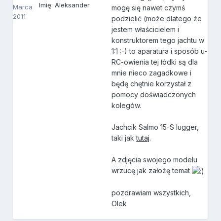
Imię: Aleksander
Marca
mogę się nawet czymś
2011
podzielić (może dlatego że
jestem właścicielem i
konstruktorem tego jachtu w
1:1 :-) to aparatura i sposób u-
RC-owienia tej łódki są dla
mnie nieco zagadkowe i
będę chętnie korzystał z
pomocy doświadczonych
kolegów.
Jachcik Salmo 15-S lugger,
taki jak
tutaj
.
A zdjęcia swojego modelu
wrzucę jak założę temat
pozdrawiam wszystkich,
Olek