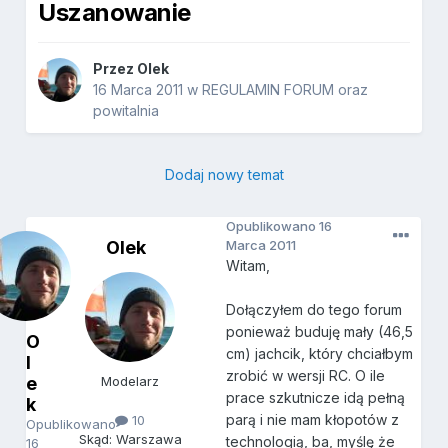
Uszanowanie
Przez
Olek
16 Marca 2011
w
REGULAMIN FORUM oraz
powitalnia
Dodaj nowy temat
Opublikowano
16
Olek
Marca 2011
Witam,
Dołączyłem do tego forum
ponieważ buduję mały (46,5
O
cm) jachcik, który chciałbym
l
zrobić w wersji RC. O ile
e
Modelarz
prace szkutnicze idą pełną
k
parą i nie mam kłopotów z
10
Opublikowano
Skąd: Warszawa
technologią, ba, myślę że
16