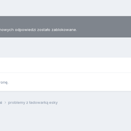
nowych odpowiedzi zostało zablokowane.
ronę.
ki
problemy z ładowarką esky