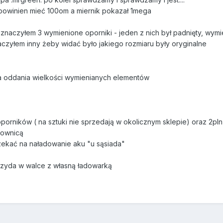
powinien mieć 100om a miernik pokazał 1mega
aznaczyłem 3 wymienione oporniki - jeden z nich był padnięty, wym
aczyłem inny żeby widać było jakiego rozmiaru były oryginalne
dla oddania wielkości wymienianych elementów
porników ( na sztuki nie sprzedają w okolicznym sklepie) oraz 2pln 
townicą
czekać na naładowanie aku "u sąsiada"
rzyda w walce z własną ładowarką