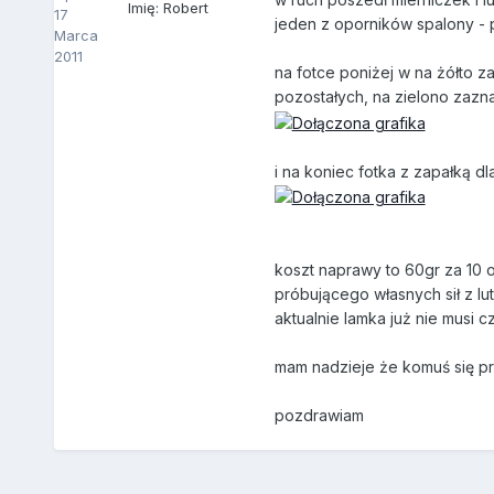
Imię: Robert
17
jeden z oporników spalony - 
Marca
2011
na fotce poniżej w na żółto z
pozostałych, na zielono zazn
i na koniec fotka z zapałką 
koszt naprawy to 60gr za 10 o
próbującego własnych sił z lu
aktualnie lamka już nie musi 
mam nadzieje że komuś się p
pozdrawiam