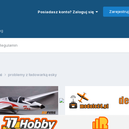
Zarejestruj
Posiadasz konto? Zaloguj się
ng
Regulamin
ki
problemy z ładowarką esky