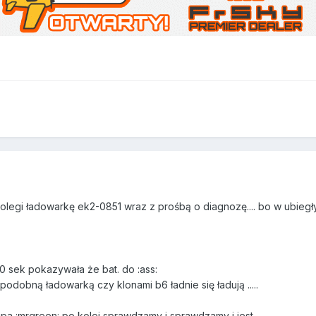
olegi ładowarkę ek2-0851 wraz z prośbą o diagnozę.... bo w ubie
0 sek pokazywała że bat. do :ass:
podobną ładowarką czy klonami b6 ładnie się ładują .....
pa :mrgreen: po kolei sprawdzamy i sprawdzamy i jest....