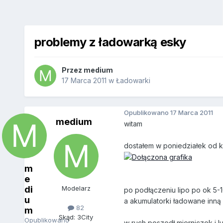
problemy z ładowarką esky
Przez
medium
17 Marca 2011
w
Ładowarki
Opublikowano
17 Marca 2011
medium
witam
dostałem w poniedziałek od k
m
e
di
Modelarz
po podłączeniu lipo po ok 5-1
u
a akumulatorki ładowane inną 
82
m
Skąd: 3City
Opublikowano
w ruch poszedł mierniczek i lu