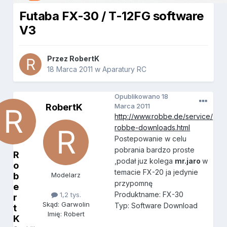
Futaba FX-30 / T-12FG software
V3
Przez
RobertK
18 Marca 2011
w
Aparatury RC
Opublikowano
18
RobertK
Marca 2011
http://www.robbe.de/service/
robbe-downloads.html
Postepowanie w celu
pobrania bardzo proste
R
,podał juz kolega
mr.jaro
w
o
temacie FX-20 ja jedynie
b
Modelarz
przypomnę
e
Produktname: FX-30
1,2 tys.
r
Skąd: Garwolin
Typ: Software Download
t
Imię: Robert
K