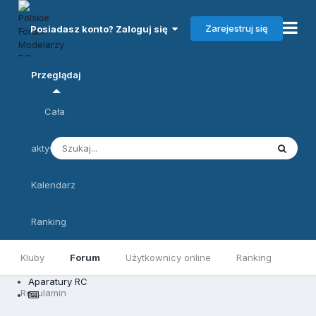
Zarejestruj się
Posiadasz konto? Zaloguj się
Przeglądaj
Cała
aktywność
Kalendarz
Ranking
Kluby
Forum
Użytkownicy online
Ranking
Aparatury RC
Regulamin