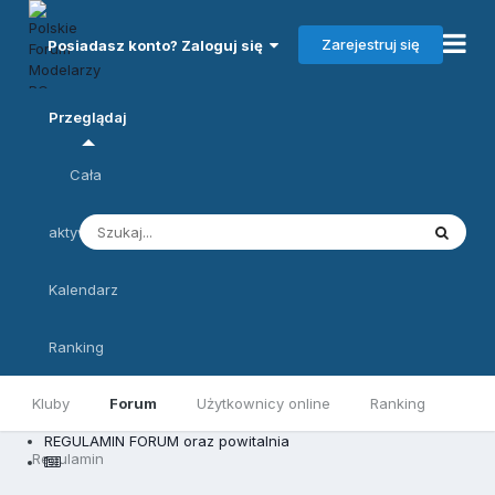
Zarejestruj się
Posiadasz konto? Zaloguj się
Przeglądaj
Cała
aktywność
Kalendarz
Ranking
Kluby
Forum
Użytkownicy online
Ranking
REGULAMIN FORUM oraz powitalnia
Regulamin