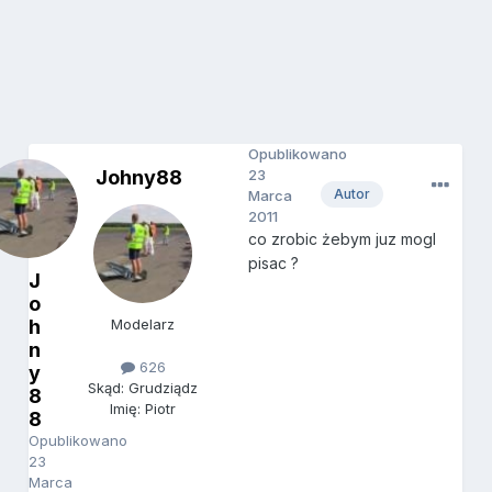
Opublikowano
Johny88
23
Autor
Marca
2011
co zrobic żebym juz mogl
pisac ?
J
o
h
Modelarz
n
626
y
Skąd: Grudziądz
8
Imię: Piotr
8
Opublikowano
23
Marca