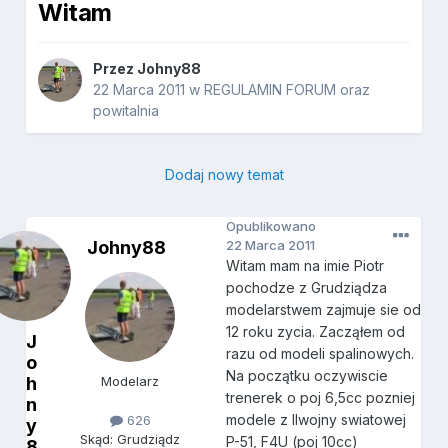
Witam
Przez
Johny88
22 Marca 2011
w
REGULAMIN FORUM oraz
powitalnia
Dodaj nowy temat
Opublikowano
Johny88
22 Marca 2011
Witam mam na imie Piotr
pochodze z Grudziądza
modelarstwem zajmuje sie od
12 roku zycia. Zacząłem od
J
razu od modeli spalinowych.
o
Na początku oczywiscie
h
Modelarz
trenerek o poj 6,5cc pozniej
n
modele z IIwojny swiatowej
626
y
Skąd: Grudziądz
P-51, F4U (poj 10cc)
8