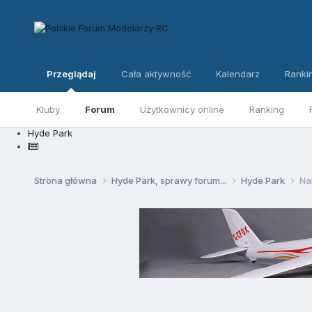
Przeglądaj
Cała aktywność
Kalendarz
Ranki
Kluby
Forum
Użytkownicy online
Ranking
Hyde Park
Strona główna
Hyde Park, sprawy forum...
Hyde Park
Na