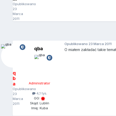
Opublikowano
23
Marca
2011
Opublikowano
23 Marca 2011
qba
O miałem zakładać takie temat 
q
b
a
Administrator
Opublikowano
4,1 tys.
23
GG:
Marca
Skąd: Lublin
2011
Imię: Kuba