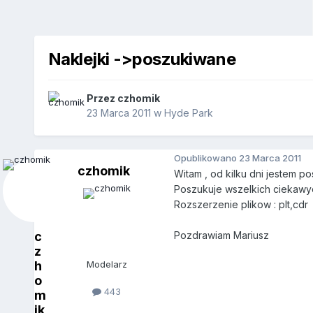
Naklejki ->poszukiwane
Przez
czhomik
23 Marca 2011
w
Hyde Park
Opublikowano
23 Marca 2011
czhomik
Witam , od kilku dni jestem p
Poszukuje wszelkich ciekawy
Rozszerzenie plikow : plt,cdr
c
Pozdrawiam Mariusz
z
h
Modelarz
o
443
m
ik