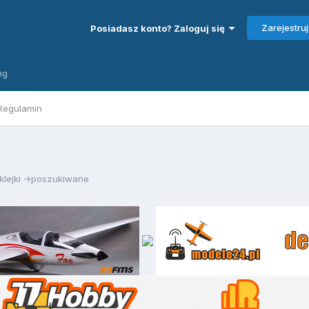
Zarejestruj
Posiadasz konto? Zaloguj się
ng
Regulamin
klejki ->poszukiwane