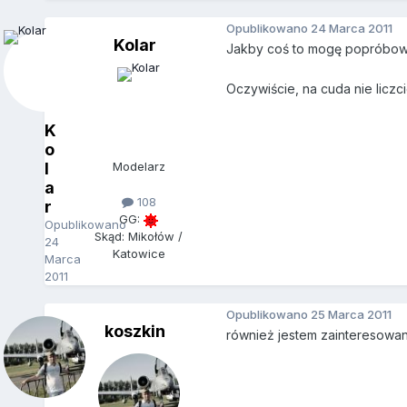
Opublikowano
24 Marca 2011
Kolar
Jakby coś to mogę popróbowa
Oczywiście, na cuda nie liczci
K
o
l
Modelarz
a
108
r
GG:
Opublikowano
Skąd: Mikołów /
24
Katowice
Marca
2011
Opublikowano
25 Marca 2011
koszkin
również jestem zainteresowan