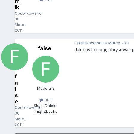
m
ik
Opublikowano
30
Marca
2011
Opublikowano
30 Marca 2011
false
Jak coś to mogę obrysować j
f
a
l
Modelarz
s
366
e
Skąd: Daleko
Opublikowano
Imię: Zbychu
30
Marca
2011