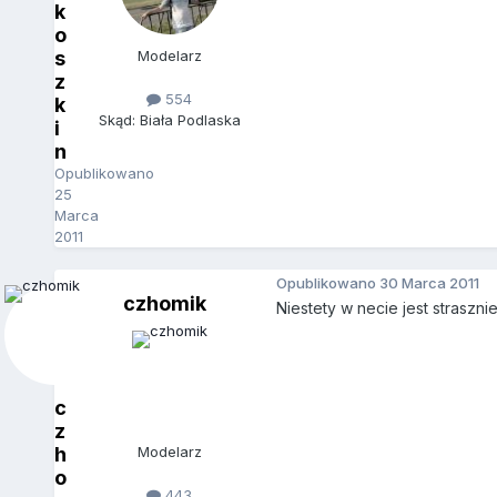
k
o
s
Modelarz
z
554
k
Skąd: Biała Podlaska
i
n
Opublikowano
25
Marca
2011
Opublikowano
30 Marca 2011
czhomik
Niestety w necie jest straszn
c
z
h
Modelarz
o
443