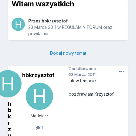
Witam wszystkich
Przez
hbkrzysztof
23 Marca 2011
w
REGULAMIN FORUM oraz
powitalnia
Dodaj nowy temat
Opublikowano
hbkrzysztof
23 Marca 2011
jak w temacie
pozdrawiam Krzysztof
h
b
k
Modelarz
r
1
z
y