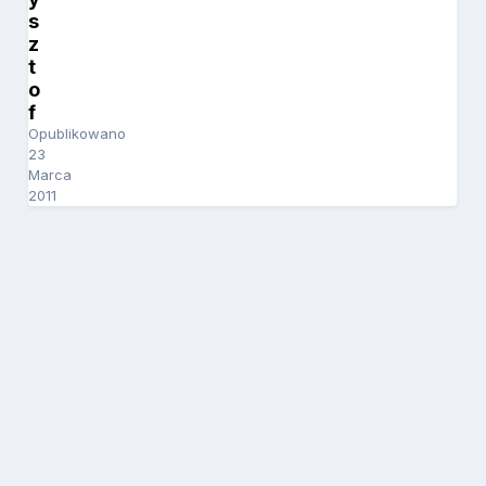
s
z
t
o
f
Opublikowano
23
Marca
2011