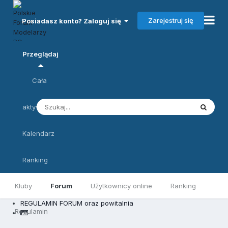
Zarejestruj się
Posiadasz konto? Zaloguj się
Przeglądaj
Cała
aktywność
Kalendarz
Ranking
Kluby
Forum
Użytkownicy online
Ranking
REGULAMIN FORUM oraz powitalnia
Regulamin