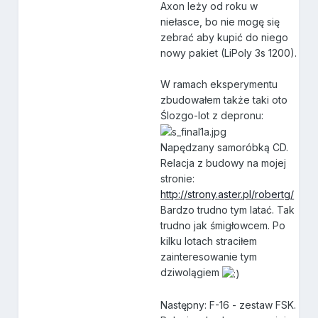
Axon leży od roku w
niełasce, bo nie mogę się
zebrać aby kupić do niego
nowy pakiet (LiPoly 3s 1200).
W ramach eksperymentu
zbudowałem także taki oto
Ślozgo-lot z depronu:
Napędzany samoróbką CD.
Relacja z budowy na mojej
stronie:
http://strony.aster.pl/robertg/
Bardzo trudno tym latać. Tak
trudno jak śmigłowcem. Po
kilku lotach straciłem
zainteresowanie tym
dziwolągiem
Następny: F-16 - zestaw FSK.