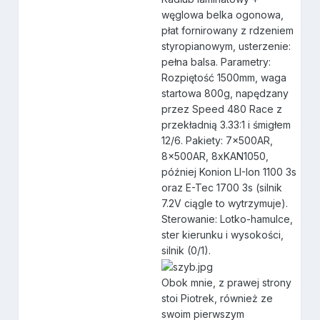
węglowa belka ogonowa,
płat fornirowany z rdzeniem
styropianowym, usterzenie:
pełna balsa. Parametry:
Rozpiętość 1500mm, waga
startowa 800g, napędzany
przez Speed 480 Race z
przekładnią 3.33:1 i śmigłem
12/6. Pakiety: 7x500AR,
8x500AR, 8xKAN1050,
później Konion LI-Ion 1100 3s
oraz E-Tec 1700 3s (silnik
7.2V ciągle to wytrzymuje).
Sterowanie: Lotko-hamulce,
ster kierunku i wysokości,
silnik (0/1).
Obok mnie, z prawej strony
stoi Piotrek, również ze
swoim pierwszym