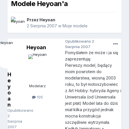
Modele Heyoan'a
Przez
Heyoan
2 Sierpnia 2007
w
Moje modele
Opublikowano
2
Heyoan
Sierpnia 2007
Pomyślałem że może i ja się
zaprezentuję:
Pierwszy model, będący
moim powrotem do
H
modelarstwa, wiosną 2003
e
roku, to był motoszybowiec
y
Modelarz
z Art Hobby: hybryda Ageny i
o
Uniwersala (od Uniwersala
105
a
jest płat) Model lata do dziś
n
miał kilka przygód jednak
Opublikowano
2
mocna konstrukcja
Sierpnia
szczęśliwie wytrzymała.
2007
Kadłub laminatowy +