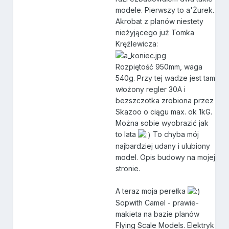
modele. Pierwszy to a'Żurek.
Akrobat z planów niestety
nieżyjącego już Tomka
Kręźlewicza:
Rozpiętość 950mm, waga
540g. Przy tej wadze jest tam
włożony regler 30A i
bezszczotka zrobiona przez
Skazoo o ciągu max. ok 1kG.
Można sobie wyobrazić jak
to lata
To chyba mój
najbardziej udany i ulubiony
model. Opis budowy na mojej
stronie.
A teraz moja perełka
Sopwith Camel - prawie-
makieta na bazie planów
Flying Scale Models. Elektryk