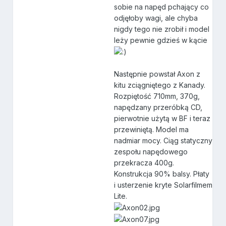
sobie na napęd pchający co
odjęłoby wagi, ale chyba
nigdy tego nie zrobił i model
leży pewnie gdzieś w kącie
Następnie powstał Axon z
kitu zciągniętego z Kanady.
Rozpiętość 710mm, 370g,
napędzany przeróbką CD,
pierwotnie użytą w BF i teraz
przewiniętą. Model ma
nadmiar mocy. Ciąg statyczny
zespołu napędowego
przekracza 400g.
Konstrukcja 90% balsy. Płaty
i usterzenie kryte Solarfilmem
Lite.