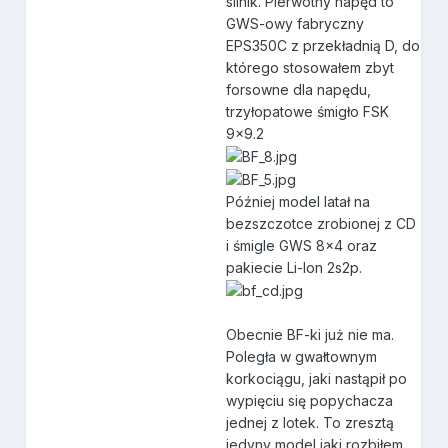
silnik. Pierwotny napęd to
GWS-owy fabryczny
EPS350C z przekładnią D, do
którego stosowałem zbyt
forsowne dla napędu,
trzyłopatowe śmigło FSK
9x9.2
Później model latał na
bezszczotce zrobionej z CD
i śmigle GWS 8x4 oraz
pakiecie Li-Ion 2s2p.
Obecnie BF-ki już nie ma.
Poległa w gwałtownym
korkociągu, jaki nastąpił po
wypięciu się popychacza
jednej z lotek. To zresztą
jedyny model jaki rozbiłem