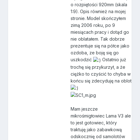
o rozpiętości 920mm (skala
1:9). Opis również na mojej
stronie. Model skończyłem
zimą 2006 roku, po 9
miesiącach pracy i dotąd go
nie oblatałem. Tak dobrze
prezentuje się na półce jako
ozdoba, ze boję się go
uszkodzić
Ostatnio już
trochę się przykurzył, a że
ciężko to czyścić to chyba w
końcu się zdecyduję na oblot
Mam jeszcze
mikrośmigłowiec Lama V3 ale
to jest gotowiec, który
traktuję jako zabawkową
odskocznię od samolotów