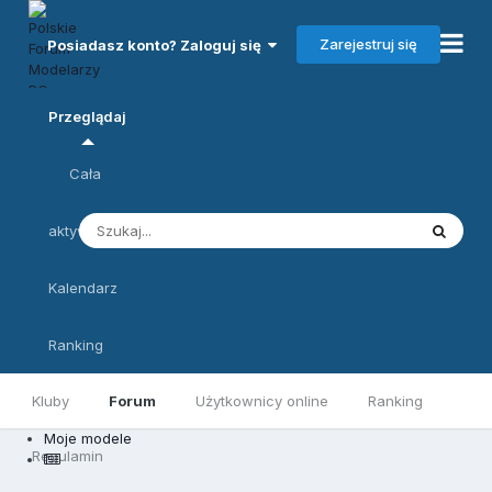
Zarejestruj się
Posiadasz konto? Zaloguj się
Przeglądaj
Cała
aktywność
Kalendarz
Ranking
Kluby
Forum
Użytkownicy online
Ranking
Moje modele
Regulamin