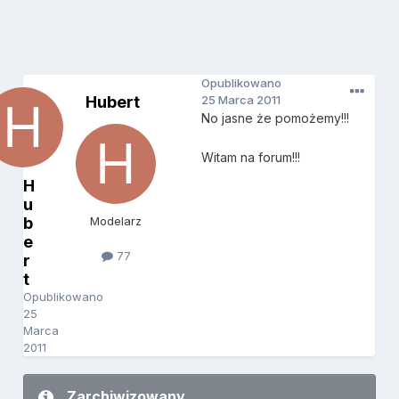
Opublikowano
Hubert
25 Marca 2011
No jasne że pomożemy!!!
Witam na forum!!!
H
u
b
Modelarz
e
77
r
t
Opublikowano
25
Marca
2011
Zarchiwizowany