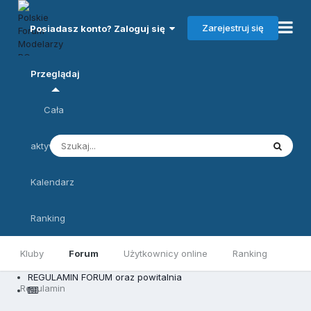
Zarejestruj się
Posiadasz konto? Zaloguj się
Przeglądaj
Cała
aktywność
Kalendarz
Ranking
Kluby
Forum
Użytkownicy online
Ranking
REGULAMIN FORUM oraz powitalnia
Regulamin