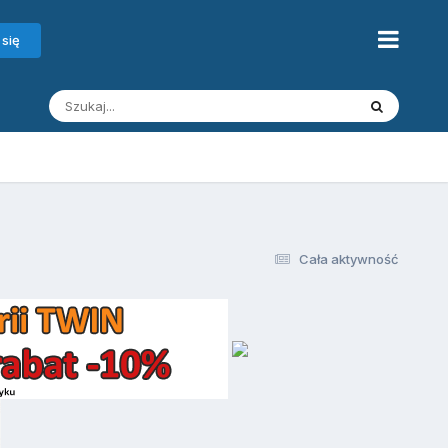
 się
Cała aktywność