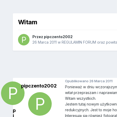
Witam
Przez
pipczento2002
26 Marca 2011
w
REGULAMIN FORUM oraz powita
Opublikowano
26 Marca 2011
pipczento2002
Ponieważ w dniu wczorajszym p
witał przepraszam i naprawiam
Witam wszystkich.
Jestem tutaj nowym użytkowni
p
redukcyjnych. Jest to moje 
i
Interesuję się również fotog