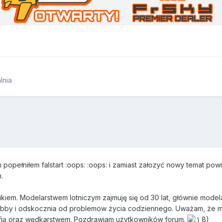
lnia
opełniłem falstart :oops: :oops: i zamiast załozyć nowy temat powit
.
kiem. Modelarstwem lotniczym zajmuję się od 30 lat, głównie model
hobby i odskocznia od problemow życia codziennego. Uważam, że m
rafią oraz wędkarstwem. Pozdrawiam użytkowników forum.
8)