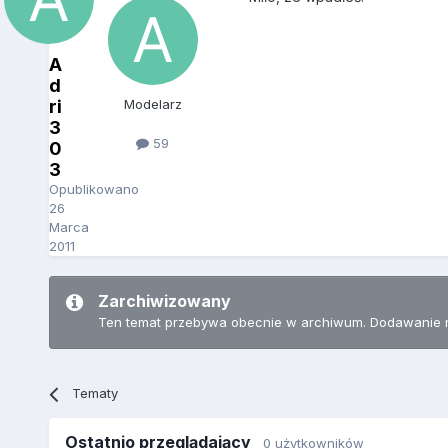
A
d
ri
Modelarz
3
59
0
3
Opublikowano
26
Marca
2011
Zarchiwizowany
Ten temat przebywa obecnie w archiwum. Dodawanie 
Tematy
Ostatnio przeglądający
0 użytkowników