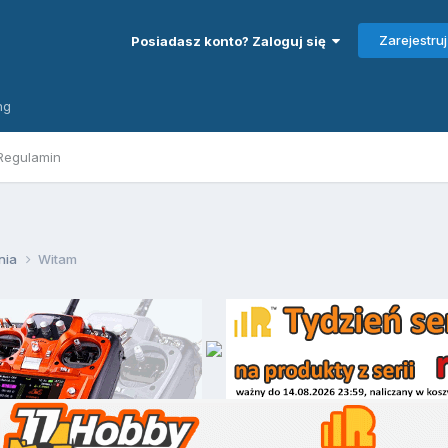
Zarejestruj
Posiadasz konto? Zaloguj się
ng
Regulamin
nia
Witam