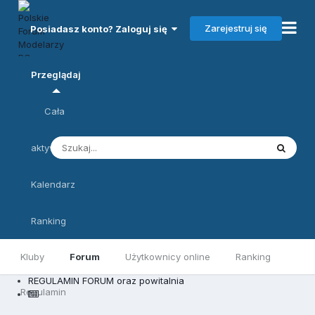
Zarejestruj się
Posiadasz konto? Zaloguj się
Przeglądaj
Cała
aktywność
Kalendarz
Ranking
Kluby
Forum
Użytkownicy online
Ranking
REGULAMIN FORUM oraz powitalnia
Regulamin