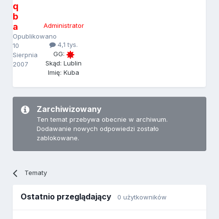
q
b
a
Administrator
Opublikowano
4,1 tys.
10
GG:
Sierpnia
Skąd: Lublin
2007
Imię: Kuba
Zarchiwizowany
Ten temat przebywa obecnie w archiwum.
Dodawanie nowych odpowiedzi zostało
zablokowane.
Tematy
Ostatnio przeglądający
0 użytkowników