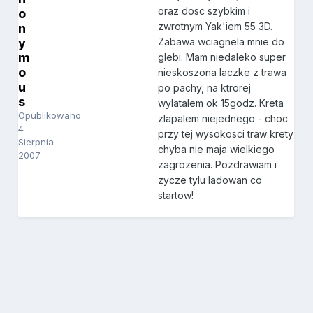
oraz dosc szybkim i
o
zwrotnym Yak'iem 55 3D.
n
y
Zabawa wciagnela mnie do
m
glebi. Mam niedaleko super
o
nieskoszona laczke z trawa
u
po pachy, na ktrorej
s
wylatalem ok 15godz. Kreta
Opublikowano
zlapalem niejednego - choc
4
przy tej wysokosci traw krety
Sierpnia
chyba nie maja wielkiego
2007
zagrozenia. Pozdrawiam i
zycze tylu ladowan co
startow!