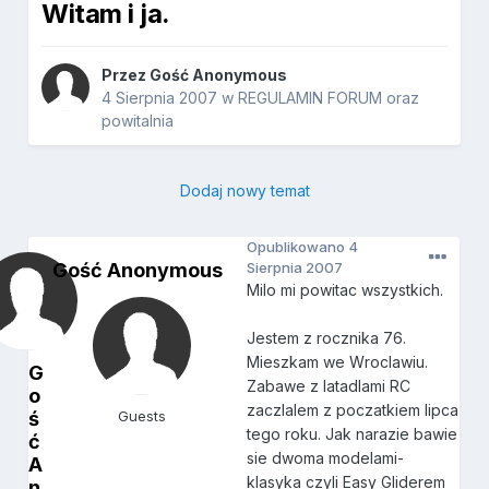
Witam i ja.
Przez Gość Anonymous
4 Sierpnia 2007
w
REGULAMIN FORUM oraz
powitalnia
Dodaj nowy temat
Opublikowano
4
Gość Anonymous
Sierpnia 2007
Milo mi powitac wszystkich.
Jestem z rocznika 76.
Mieszkam we Wroclawiu.
G
Zabawe z latadlami RC
o
zaczlalem z poczatkiem lipca
ś
Guests
tego roku. Jak narazie bawie
ć
sie dwoma modelami-
A
klasyka czyli Easy Gliderem
n