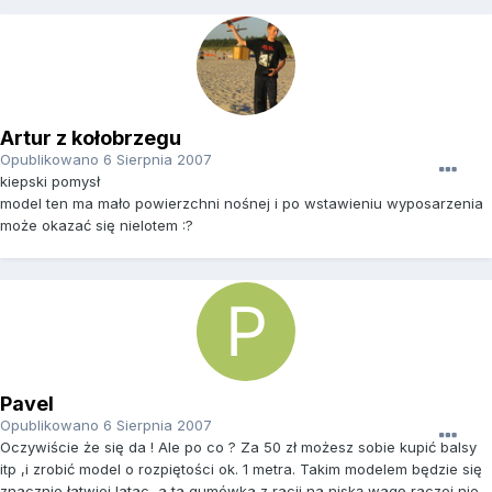
Artur z kołobrzegu
Opublikowano
6 Sierpnia 2007
kiepski pomysł
model ten ma mało powierzchni nośnej i po wstawieniu wyposarzenia
może okazać się nielotem :?
Pavel
Opublikowano
6 Sierpnia 2007
Oczywiście że się da ! Ale po co ? Za 50 zł możesz sobie kupić balsy
itp ,i zrobić model o rozpiętości ok. 1 metra. Takim modelem będzie się
znacznie łatwiej latac ,a ta gumówka z racji na niską wagę raczej nie