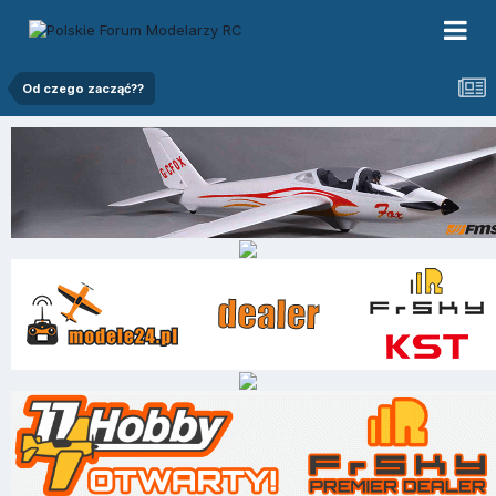
Od czego zacząć??