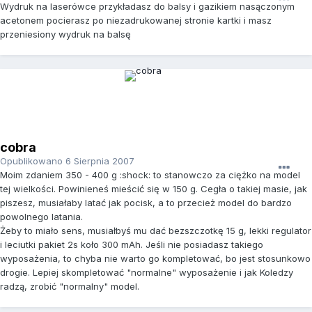
Wydruk na laserówce przykładasz do balsy i gazikiem nasączonym
acetonem pocierasz po niezadrukowanej stronie kartki i masz
przeniesiony wydruk na balsę
cobra
Opublikowano
6 Sierpnia 2007
Moim zdaniem 350 - 400 g :shock: to stanowczo za ciężko na model
tej wielkości. Powinieneś mieścić się w 150 g. Cegła o takiej masie, jak
piszesz, musiałaby latać jak pocisk, a to przecież model do bardzo
powolnego latania.
Żeby to miało sens, musiałbyś mu dać bezszczotkę 15 g, lekki regulator
i leciutki pakiet 2s koło 300 mAh. Jeśli nie posiadasz takiego
wyposażenia, to chyba nie warto go kompletować, bo jest stosunkowo
drogie. Lepiej skompletować "normalne" wyposażenie i jak Koledzy
radzą, zrobić "normalny" model.