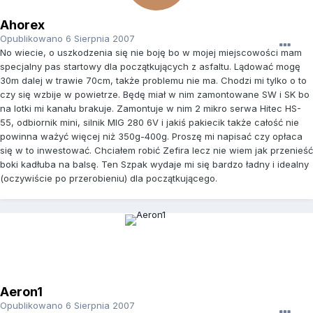
Ahorex
Opublikowano
6 Sierpnia 2007
No wiecie, o uszkodzenia się nie boję bo w mojej miejscowości mam
specjalny pas startowy dla początkujących z asfaltu. Lądować mogę
30m dalej w trawie 70cm, także problemu nie ma. Chodzi mi tylko o to
czy się wzbije w powietrze. Będę miał w nim zamontowane SW i SK bo
na lotki mi kanału brakuje. Zamontuje w nim 2 mikro serwa Hitec HS-
55, odbiornik mini, silnik MIG 280 6V i jakiś pakiecik także całość nie
powinna ważyć więcej niż 350g-400g. Proszę mi napisać czy opłaca
się w to inwestować. Chciałem robić Zefira lecz nie wiem jak przenieść
boki kadłuba na balsę. Ten Szpak wydaje mi się bardzo ładny i idealny
(oczywiście po przerobieniu) dla początkującego.
Aeron1
Opublikowano
6 Sierpnia 2007