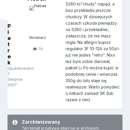
S280 to"chudy" napęd, a
bez przekładni jeszcze
chudszy. W dzisiejszych
czasach szkoda pieniędzy
P
na S280 i przekładnie,
i
zwłaszcza, że nie masz
e
Modelarz
regla. Na allegro kupisz
t
regulator 3F 10-12A za 50zł i
79
r
już nie jesteś "retro". Nixx
e
też bym sobie darował,
k
pakiet Li-Po można kupić w
Opublikowano
7
podobnej cenie i wówczas
Sierpnia
350g do lotu staje się
2007
realniejsze. Warto pomyśleć
o lotkach zamiast SK (lub
razem z nim).
Zarchiwizowany
Ten temat przebywa obecnie w archiwum.