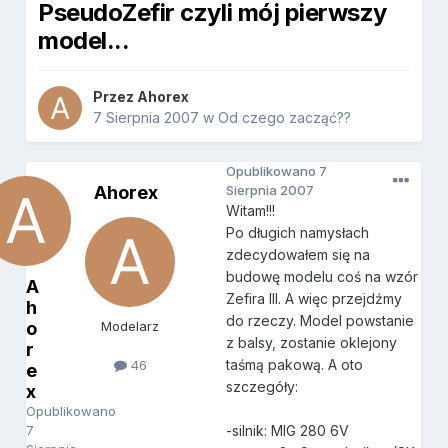
PseudoZefir czyli mój pierwszy
model...
Przez
Ahorex
7 Sierpnia 2007
w
Od czego zacząć??
Opublikowano
7
Ahorex
Sierpnia 2007
Witam!!!
Po długich namysłach
zdecydowałem się na
budowę modelu coś na wzór
A
Zefira III. A więc przejdźmy
h
do rzeczy. Model powstanie
o
Modelarz
z balsy, zostanie oklejony
r
taśmą pakową. A oto
46
e
szczegóły:
x
Opublikowano
7
-silnik: MIG 280 6V