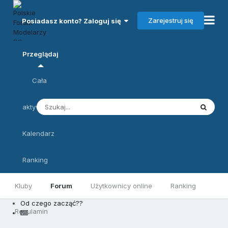
Zarejestruj się
Posiadasz konto? Zaloguj się
Przeglądaj
Cała
aktywność
Kalendarz
Ranking
Kluby
Forum
Użytkownicy online
Ranking
Od czego zacząć??
Regulamin