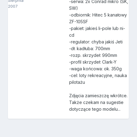
Sierpnia
-serwa: 2x Conrad mikro (SK,
2007
SW)
-odbiornik: Hitec 5 kanałowy
ZF-105SF
-pakiet: jakieś li-pole lub ni-
cd
-regulator: chyba jakiś Jeti
-dł. kadłuba: 700mm
-rozp. skrzydeł: 990mm
-profil skrzydeł: Clark-Y
-waga końcowa: ok. 350g
-cel: loty rekreacyjne, nauka
pilotażu
Zdjęcia zamieszczę wkrótce.
Także czekam na sugestie
dotyczące tego modelu...