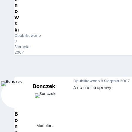
n
o
w
s
ki
Opublikowano
8
Sierpnia
2007
Opublikowano
8 Sierpnia 2007
Bonczek
A no nie ma sprawy
B
o
n
Modelarz