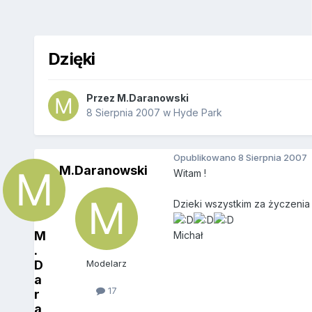
Dzięki
Przez
M.Daranowski
8 Sierpnia 2007
w
Hyde Park
Opublikowano
8 Sierpnia 2007
M.Daranowski
Witam !
Dzieki wszystkim za życzenia
M
Michał
.
D
Modelarz
a
17
r
a