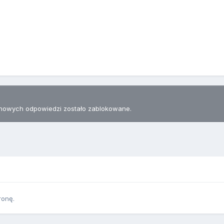
nowych odpowiedzi zostało zablokowane.
ronę.