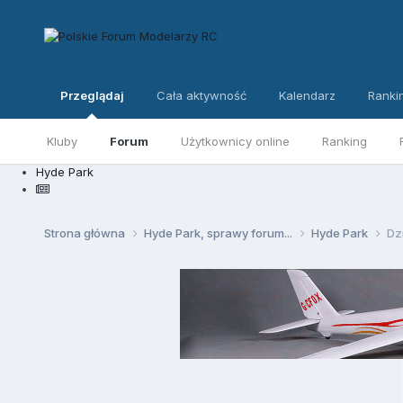
Przeglądaj
Cała aktywność
Kalendarz
Ranki
Kluby
Forum
Użytkownicy online
Ranking
Hyde Park
Strona główna
Hyde Park, sprawy forum...
Hyde Park
Dz