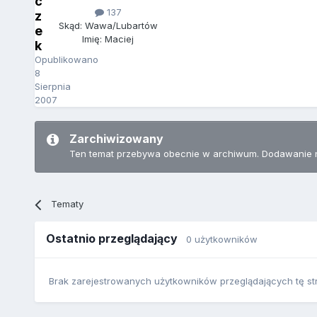
c
137
z
Skąd: Wawa/Lubartów
e
Imię: Maciej
k
Opublikowano
8
Sierpnia
2007
Zarchiwizowany
Ten temat przebywa obecnie w archiwum. Dodawanie 
Tematy
Ostatnio przeglądający
0 użytkowników
Brak zarejestrowanych użytkowników przeglądających tę st