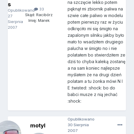
na szczęcie lekko potem
s
pęknął mi zbiornik paliwa na
33
Opublikowano
Skąd: Racibórz
szwie całe paliwo w modelu
27
Imię: Marek
Sierpnia
potem pierwszy raz w życiu
2007
odkręciło mi się śmigło na
zapalonym silniku jakby było
mało to wsadziłem drugiego
palucha w śmigło no i nie
polatałem bo stwierdziłem ze
dziś to chyba kaleką zostanę
a na sam koniec najlepsze
myślałem że na drugi dzień
polatam a tu żonka mówi N I
E :twisted: :shock: bo do
babci musze z nią jechać
:shock:
Opublikowano
motyl
30 Sierpnia
2007