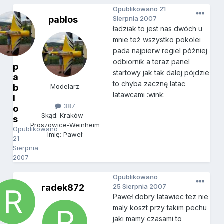
Opublikowano
21
pablos
Sierpnia 2007
ładziak to jest nas dwóch u
mnie też wszystko pokolei
pada najpierw regiel póżniej
odbiornik a teraz panel
p
startowy jak tak dalej pójdzie
a
to chyba zacznę latac
b
Modelarz
latawcami :wink:
l
387
o
Skąd: Kraków -
s
Proszowice-Weinheim
Opublikowano
Imię: Paweł
21
Sierpnia
2007
Opublikowano
radek872
25 Sierpnia 2007
Paweł dobry latawiec tez nie
maly koszt przy takim pechu
jaki mamy czasami to