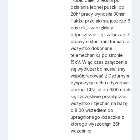
i robić dalej. Średnia po
działania jednej puszki po
20h/ pracy wynosiła 30min.
Także przelało się jeszcze 6
puszek, i zaczęliśmy
odpuszczać się i załączać. Z
obawy o stan transformatora
wszystko dokonane
telemechaniką po stronie
15kV. Więc czas załączenia
się wydłużał bo musieliśmy
współpracować z Dyżurnym
dyspozycji ruchu i dyżurnym
obsługi GPZ. al eo 6:00 udało
się szczęśliwie pozałączać
wszystko i zjechać na bazę.
o 8:00 wszedłem do
upragnionego łóżeczka z
którego wyszedłęm 26h
wcześniej