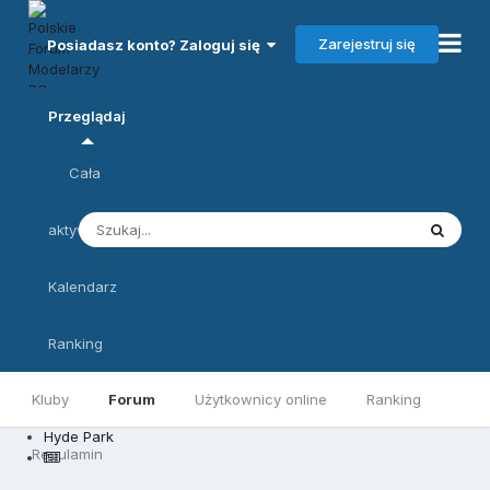
Zarejestruj się
Posiadasz konto? Zaloguj się
Przeglądaj
Cała
aktywność
Kalendarz
Ranking
Kluby
Forum
Użytkownicy online
Ranking
Hyde Park
Regulamin