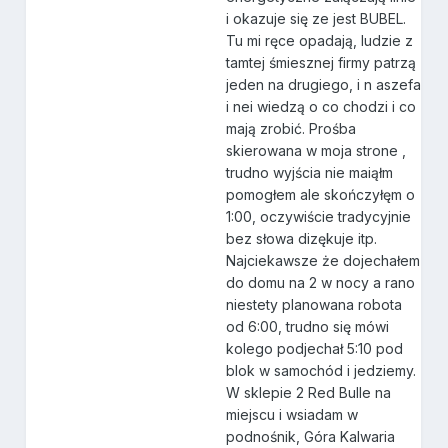
i okazuje się ze jest BUBEL.
Tu mi ręce opadają, ludzie z
tamtej śmiesznej firmy patrzą
jeden na drugiego, i n aszefa
i nei wiedzą o co chodzi i co
mają zrobić. Prośba
skierowana w moja strone ,
trudno wyjścia nie maiąłm
pomogłem ale skończyłęm o
1:00, oczywiście tradycyjnie
bez słowa dizękuje itp.
Najciekawsze że dojechałem
do domu na 2 w nocy a rano
niestety planowana robota
od 6:00, trudno się mówi
kolego podjechał 5:10 pod
blok w samochód i jedziemy.
W sklepie 2 Red Bulle na
miejscu i wsiadam w
podnośnik, Góra Kalwaria