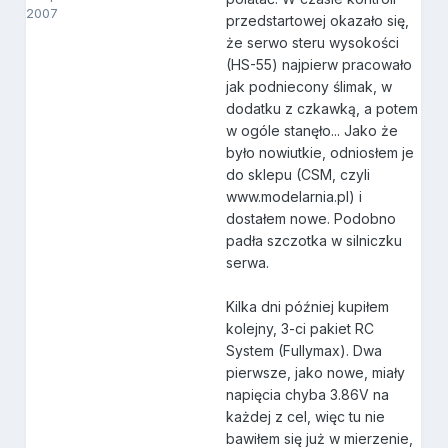
2007
przedstartowej okazało się,
że serwo steru wysokości
(HS-55) najpierw pracowało
jak podniecony ślimak, w
dodatku z czkawką, a potem
w ogóle stanęło... Jako że
było nowiutkie, odniosłem je
do sklepu (CSM, czyli
www.modelarnia.pl) i
dostałem nowe. Podobno
padła szczotka w silniczku
serwa.
Kilka dni później kupiłem
kolejny, 3-ci pakiet RC
System (Fullymax). Dwa
pierwsze, jako nowe, miały
napięcia chyba 3.86V na
każdej z cel, więc tu nie
bawiłem się już w mierzenie,