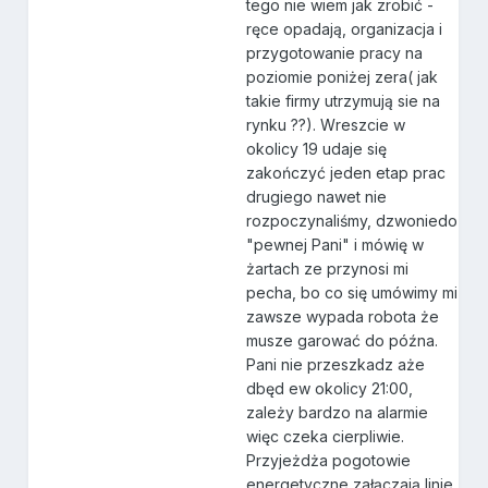
tego nie wiem jak zrobić -
ręce opadają, organizacja i
przygotowanie pracy na
poziomie poniżej zera( jak
takie firmy utrzymują sie na
rynku ??). Wreszcie w
okolicy 19 udaje się
zakończyć jeden etap prac
drugiego nawet nie
rozpoczynaliśmy, dzwoniedo
"pewnej Pani" i mówię w
żartach ze przynosi mi
pecha, bo co się umówimy mi
zawsze wypada robota że
musze garować do późna.
Pani nie przeszkadz aże
dbęd ew okolicy 21:00,
zależy bardzo na alarmie
więc czeka cierpliwie.
Przyjeżdża pogotowie
energetyczne załączają linie