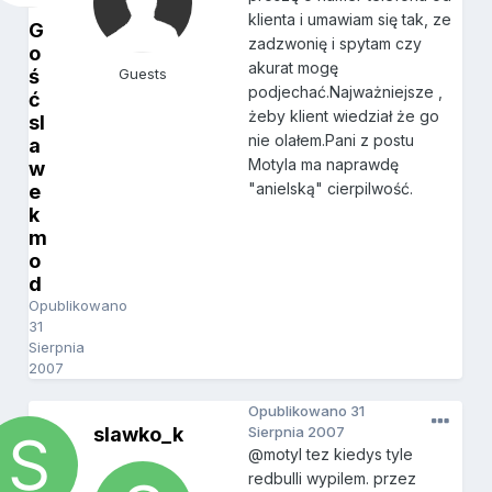
klienta i umawiam się tak, ze
G
zadzwonię i spytam czy
o
akurat mogę
ś
Guests
podjechać.Najważniejsze ,
ć
żeby klient wiedział że go
sl
nie olałem.Pani z postu
a
Motyla ma naprawdę
w
"anielską" cierpilwość.
e
k
m
o
d
Opublikowano
31
Sierpnia
2007
Opublikowano
31
slawko_k
Sierpnia 2007
@motyl tez kiedys tyle
redbulli wypilem. przez