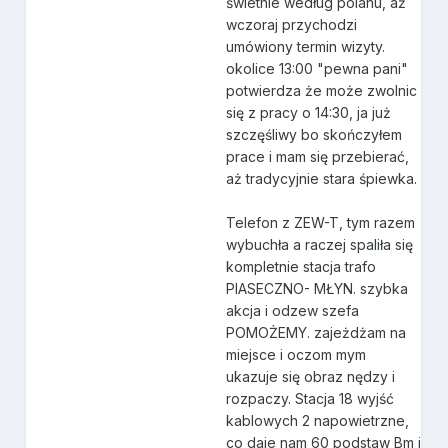
świetnie według polanu, aż
wczoraj przychodzi
umówiony termin wizyty.
okolice 13:00 "pewna pani"
potwierdza że może zwolnic
się z pracy o 14:30, ja już
szczęśliwy bo skończyłem
prace i mam się przebierać,
aż tradycyjnie stara śpiewka.
Telefon z ZEW-T, tym razem
wybuchła a raczej spaliła się
kompletnie stacja trafo
PIASECZNO- MŁYN. szybka
akcja i odzew szefa
POMOŻEMY. zajeżdżam na
miejsce i oczom mym
ukazuje się obraz nędzy i
rozpaczy. Stacja 18 wyjść
kablowych 2 napowietrzne,
co daje nam 60 podstaw Bm i