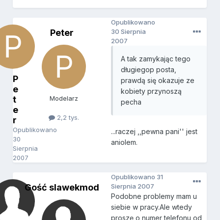
Opublikowano
Peter
30 Sierpnia
2007
A tak zamykając tego
długiegop posta,
P
prawdą się okazuje ze
e
kobiety przynoszą
t
Modelarz
pecha
e
2,2 tys.
r
Opublikowano
...raczej ,,pewna pani'' jest
30
aniolem.
Sierpnia
2007
Opublikowano
31
Gość slawekmod
Sierpnia 2007
Podobne problemy mam u
siebie w pracy.Ale wtedy
proszę o numer telefonu od