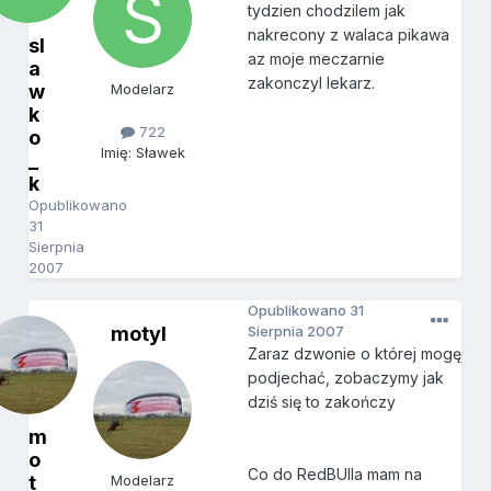
tydzien chodzilem jak
nakrecony z walaca pikawa
sl
az moje meczarnie
a
zakonczyl lekarz.
w
Modelarz
k
722
o
Imię: Sławek
_
k
Opublikowano
31
Sierpnia
2007
Opublikowano
31
motyl
Sierpnia 2007
Zaraz dzwonie o której mogę
podjechać, zobaczymy jak
dziś się to zakończy
m
o
Co do RedBUlla mam na
t
Modelarz