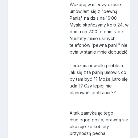
Wczoraj w między czasie
umówiłem się z "pewną
Panią" na dziś na 16:00.
Myśle skończymy koło 24, w
domu na 2:00 to dam rade.
Niestety mimo usilnych
telefonów 'pewna pani " nie
była w stanie mnie dobudzić.
Teraz mam wielki problem
jak się z ta panią umówić co
by tam być ?? Może jutro się
uda ?? Czy lepiej nie
planować spotkania ??
A tak zamykając tego
długiegop posta, prawdą się
okazuje ze kobiety
przynoszą pecha