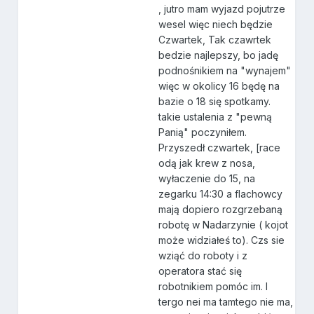
, jutro mam wyjazd pojutrze
wesel więc niech będzie
Czwartek, Tak czawrtek
bedzie najlepszy, bo jadę
podnośnikiem na "wynajem"
więc w okolicy 16 będę na
bazie o 18 się spotkamy.
takie ustalenia z "pewną
Panią" poczyniłem.
Przyszedł czwartek, [race
odą jak krew z nosa,
wyłaczenie do 15, na
zegarku 14:30 a flachowcy
mają dopiero rozgrzebaną
robotę w Nadarzynie ( kojot
może widziałeś to). Czs sie
wziąć do roboty i z
operatora stać się
robotnikiem pomóc im. I
tergo nei ma tamtego nie ma,