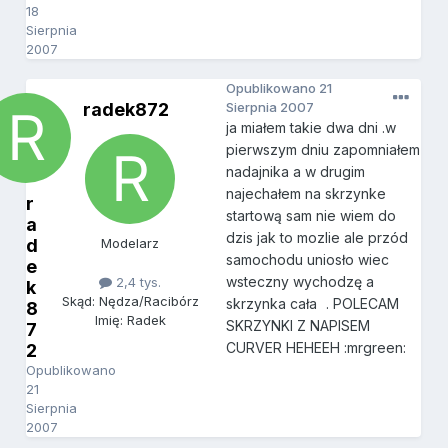
18
Sierpnia
2007
Opublikowano
21
radek872
Sierpnia 2007
ja miałem takie dwa dni .w
pierwszym dniu zapomniałem
nadajnika a w drugim
najechałem na skrzynke
r
startową sam nie wiem do
a
dzis jak to mozlie ale przód
d
Modelarz
samochodu uniosło wiec
e
wsteczny wychodzę a
2,4 tys.
k
Skąd: Nędza/Racibórz
skrzynka cała
. POLECAM
8
Imię: Radek
SKRZYNKI Z NAPISEM
7
CURVER HEHEEH :mrgreen:
2
Opublikowano
21
Sierpnia
2007