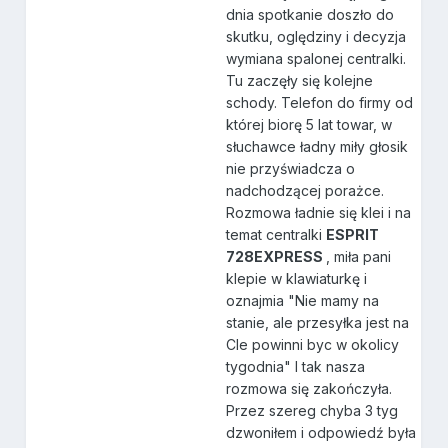
dnia spotkanie doszło do
skutku, oględziny i decyzja
wymiana spalonej centralki.
Tu zaczęły się kolejne
schody. Telefon do firmy od
której biorę 5 lat towar, w
słuchawce ładny miły głosik
nie przyświadcza o
nadchodzącej porażce.
Rozmowa ładnie się klei i na
temat centralki
ESPRIT
728EXPRESS
, miła pani
klepie w klawiaturkę i
oznajmia "Nie mamy na
stanie, ale przesyłka jest na
Cle powinni byc w okolicy
tygodnia" I tak nasza
rozmowa się zakończyła.
Przez szereg chyba 3 tyg
dzwoniłem i odpowiedź była