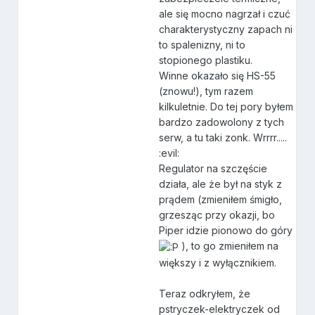
ale się mocno nagrzał i czuć
charakterystyczny zapach ni
to spalenizny, ni to
stopionego plastiku.
Winne okazało się HS-55
(znowu!), tym razem
kilkuletnie. Do tej pory byłem
bardzo zadowolony z tych
serw, a tu taki zonk. Wrrrr.....
:evil:
Regulator na szczęście
działa, ale że był na styk z
prądem (zmieniłem śmigło,
grzesząc przy okazji, bo
Piper idzie pionowo do góry
), to go zmieniłem na
większy i z wyłącznikiem.
Teraz odkryłem, że
pstryczek-elektryczek od