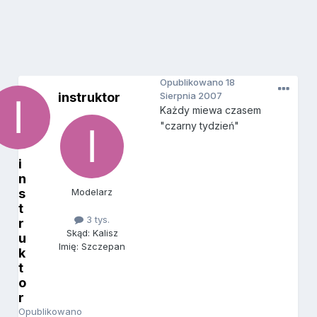
Opublikowano
18
instruktor
Sierpnia 2007
Każdy miewa czasem
"czarny tydzień"
i
n
s
Modelarz
t
3 tys.
r
Skąd: Kalisz
u
Imię: Szczepan
k
t
o
r
Opublikowano