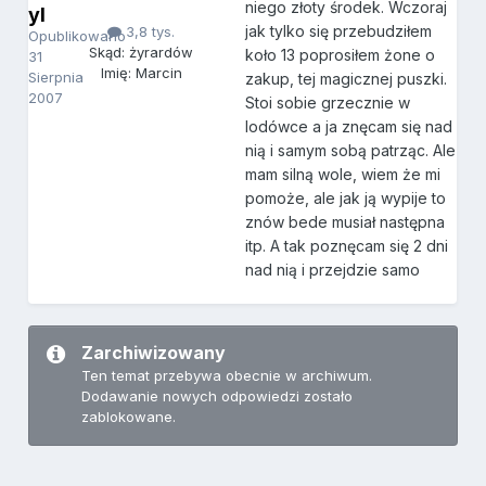
niego złoty środek. Wczoraj
yl
jak tylko się przebudziłem
3,8 tys.
Opublikowano
Skąd: żyrardów
koło 13 poprosiłem żone o
31
Imię: Marcin
Sierpnia
zakup, tej magicznej puszki.
2007
Stoi sobie grzecznie w
lodówce a ja znęcam się nad
nią i samym sobą patrząc. Ale
mam silną wole, wiem że mi
pomoże, ale jak ją wypije to
znów bede musiał następna
itp. A tak poznęcam się 2 dni
nad nią i przejdzie samo
Zarchiwizowany
Ten temat przebywa obecnie w archiwum.
Dodawanie nowych odpowiedzi zostało
zablokowane.