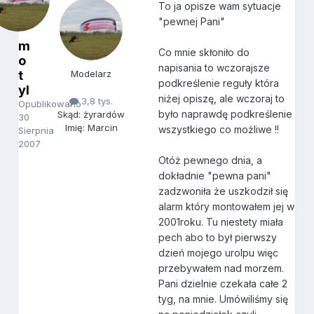
To ja opisze wam sytuacje
"pewnej Pani"
m
Co mnie skłoniło do
o
napisania to wczorajsze
t
Modelarz
podkreślenie reguły która
yl
niżej opiszę, ale wczoraj to
3,8 tys.
Opublikowano
było naprawdę podkreślenie
Skąd: żyrardów
30
Imię: Marcin
wszystkiego co możliwe !!
Sierpnia
2007
Otóż pewnego dnia, a
dokładnie "pewna pani"
zadzwoniła że uszkodził się
alarm który montowałem jej w
2001roku. Tu niestety miała
pech abo to był pierwszy
dzień mojego urolpu więc
przebywałem nad morzem.
Pani dzielnie czekała całe 2
tyg, na mnie. Umówiliśmy się