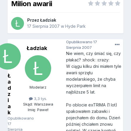
Milion awarii
Przez
Ładziak
17 Sierpnia 2007
w
Hyde Park
Opublikowano
17
Ładziak
Sierpnia 2007
Nie wiem, czy śmiać się, czy
płakać? :shock: :crazy:
W ciągu kilku dni miałem tyle
awarii sprzętu
Ł
modelarskiego, że chyba
a
wyczerpałem limit na
d
Modelarz
najbliższe 5 lat.
z
3,3 tys.
i
Skąd: Warszawa
Po oblocie exTRIMA (1 lot)
a
Imię: Paweł
spakowałem zabawki i
k
pojechałem do domu. Dzień
Opublikowano
17
później chciałem znowu
Sierpnia
polatać. W czasie kontroli