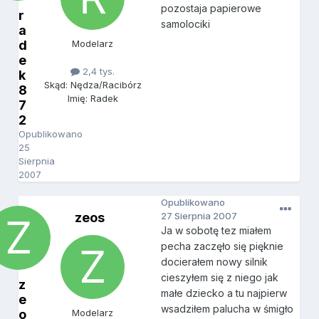
pozostaja papierowe
r
samolociki
a
d
Modelarz
e
2,4 tys.
k
Skąd: Nędza/Racibórz
8
Imię: Radek
7
2
Opublikowano
25
Sierpnia
2007
Opublikowano
zeos
27 Sierpnia 2007
Ja w sobotę tez miałem
pecha zaczęło się pięknie
docierałem nowy silnik
cieszyłem się z niego jak
z
małe dziecko a tu najpierw
e
wsadziłem palucha w śmigło
o
Modelarz