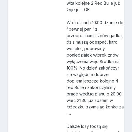
wita kolejne 2 Red Bulle już
żyje jest OK
W okolicach 10:00 dzonie do
"pewnej pani' z
przeprosinami i znów gadka,
dziś muszę odespać, jutro
wesele , poprawiny
poniedziałek wtorek znów
wyłączenia więc Środka na
100%. No dzień zakończył
się względnie dobrze
dopiłem jeszcze kolejne 4
red Bulle i zakończyliśmy
prace według planu o 20:00
wiec 21:30 już spałem w
łóżeczku trzymając żonke za
.....
Dalsze losy toczą się