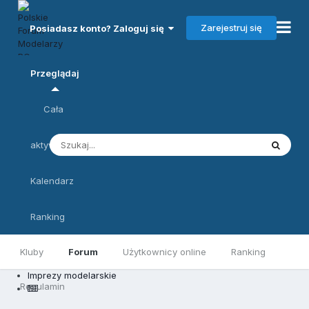
Zarejestruj się
Posiadasz konto? Zaloguj się
Przeglądaj
Cała
aktywność
Kalendarz
Ranking
Kluby
Forum
Użytkownicy online
Ranking
Imprezy modelarskie
Regulamin