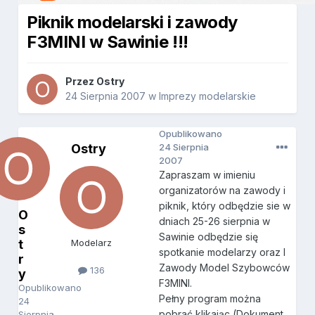
Piknik modelarski i zawody
F3MINI w Sawinie !!!
Przez
Ostry
24 Sierpnia 2007
w
Imprezy modelarskie
Opublikowano
Ostry
24 Sierpnia
2007
Zapraszam w imieniu
organizatorów na zawody i
piknik, który odbędzie sie w
O
dniach 25-26 sierpnia w
s
Sawinie odbędzie się
t
Modelarz
spotkanie modelarzy oraz I
r
Zawody Model Szybowców
136
y
F3MINI.
Opublikowano
Pełny program można
24
pobrać klikając (Dokument
Sierpnia