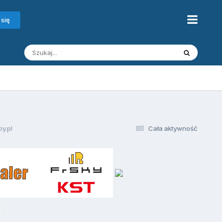
 się
y.pl
Cała aktywność