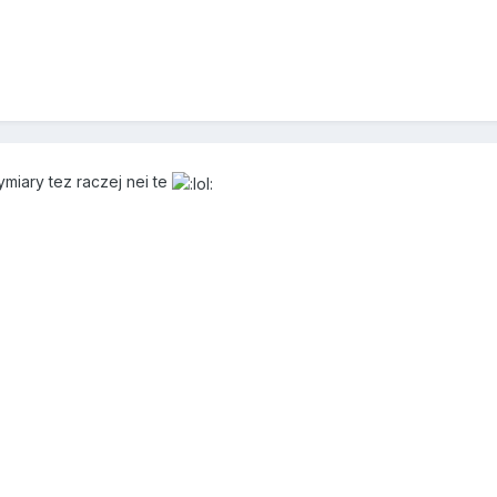
7
iary tez raczej nei te