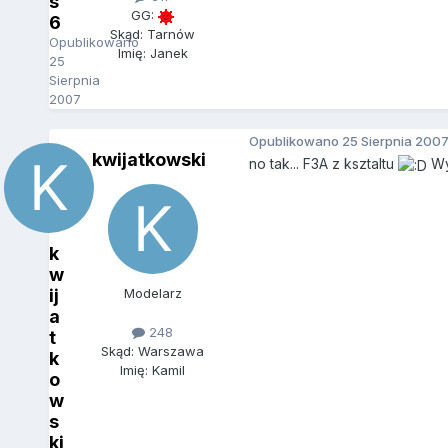
s
GG:
6
Skąd: Tarnów
Opublikowano
Imię: Janek
25
Sierpnia
2007
Opublikowano
25 Sierpnia 200
kwijatkowski
no tak... F3A z ksztaltu
Wym
k
w
ij
Modelarz
a
248
t
Skąd: Warszawa
k
Imię: Kamil
o
w
s
ki