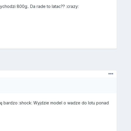
wychodzi 800g.. Da rade to latac?? :crazy:
ję bardzo :shock: Wyjdzie model o wadze do lotu ponad