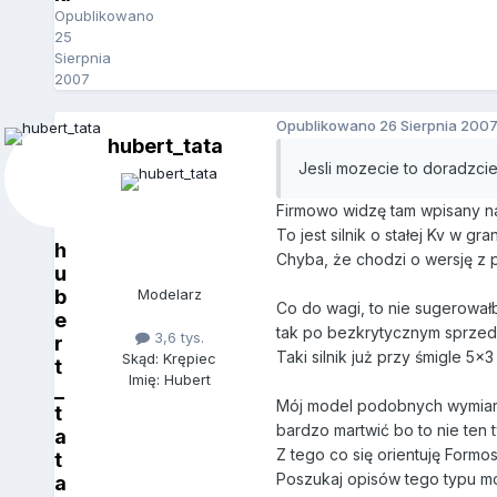
Opublikowano
25
Sierpnia
2007
Opublikowano
26 Sierpnia 200
hubert_tata
Jesli mozecie to doradzci
Firmowo widzę tam wpisany n
To jest silnik o stałej Kv w g
h
Chyba, że chodzi o wersję z p
u
b
Modelarz
Co do wagi, to nie sugerował
e
tak po bezkrytycznym sprzeda
3,6 tys.
r
Taki silnik już przy śmigle 
Skąd: Krępiec
t
Imię: Hubert
_
Mój model podobnych wymiarów
t
bardzo martwić bo to nie ten t
a
Z tego co się orientuję Formo
t
Poszukaj opisów tego typu mod
a