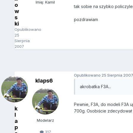
Imię: Kamil
o
tak sobie na szybko policzylem
w
s
pozdrawiam
ki
Opublikowano
25
Sierpnia
2007
Opublikowano
25 Sierpnia 200
klaps6
akrobatka F3A...
Pewnie, F3A, do modeli F3A u
k
700g. Osobiście zdecydował by
l
a
Modelarz
p
317