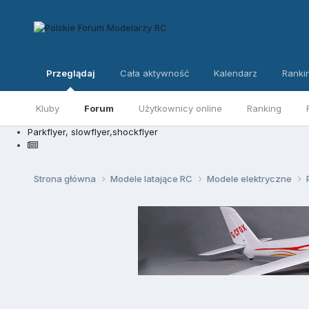
Przeglądaj
Cała aktywność
Kalendarz
Ranki
Kluby
Forum
Użytkownicy online
Ranking
Parkflyer, slowflyer,shockflyer
Strona główna
Modele latające RC
Modele elektryczne