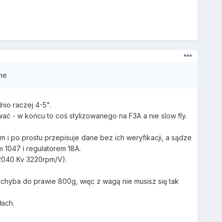
ne
nio raczej 4-5".
ać - w końcu to coś stylizowanego na F3A a nie slow fly.
 i po prostu przepisuje dane bez ich weryfikacji, a sądze
 1047 i regulatorem 18A.
 2040 Kv 3220rpm/V).
hyba do prawie 800g, więc z wagą nie musisz się tak
łach.