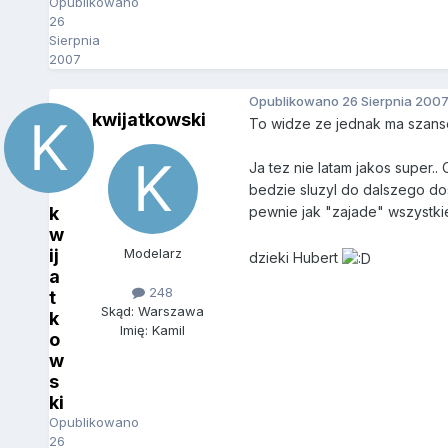
Opublikowano
26
Sierpnia
2007
Opublikowano
26 Sierpnia 200
kwijatkowski
To widze ze jednak ma szanse 
Ja tez nie latam jakos super
bedzie sluzyl do dalszego dos
k
pewnie jak "zajade" wszystki
w
ij
Modelarz
dzieki Hubert
a
248
t
Skąd: Warszawa
k
Imię: Kamil
o
w
s
ki
Opublikowano
26