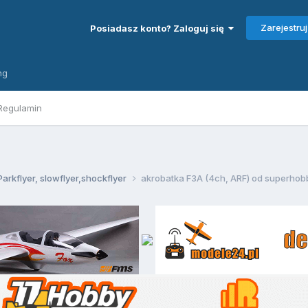
Zarejestruj
Posiadasz konto? Zaloguj się
ng
Regulamin
Parkflyer, slowflyer,shockflyer
akrobatka F3A (4ch, ARF) od superhobb