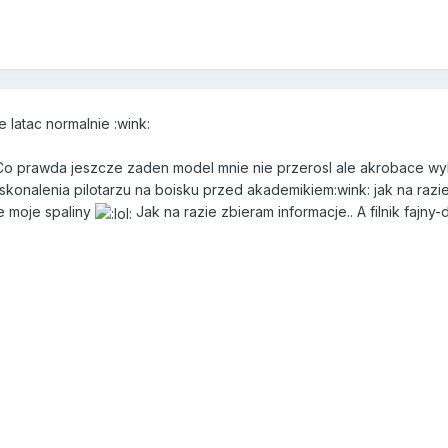
7
latac normalnie :wink:
.. Co prawda jeszcze zaden model mnie nie przerosl ale akrobace 
konalenia pilotarzu na boisku przed akademikiem:wink: jak na razi
e moje spaliny
Jak na razie zbieram informacje.. A filnik fajny