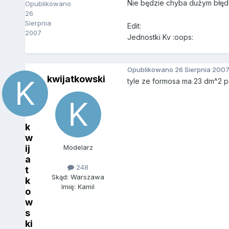
Nie będzie chyba dużym błę
Opublikowano
26
Sierpnia
Edit:
2007
Jednostki Kv :oops:
Opublikowano
26 Sierpnia 200
kwijatkowski
tyle ze formosa ma 23 dm^2 po
k
w
ij
Modelarz
a
248
t
Skąd: Warszawa
k
Imię: Kamil
o
w
s
ki