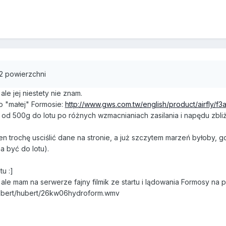
7
2 powierzchni
le jej niestety nie znam.
 "małej" Formosie:
http://www.gws.com.tw/english/product/airfly/f3a
 od 500g do lotu po różnych wzmacnianiach zasilania i napędu zbli
n trochę usciślić dane na stronie, a już szczytem marzeń byłoby,
a być do lotu).
u :]
 ale mam na serwerze fajny filmik ze startu i lądowania Formosy na 
hubert/hubert/26kw06hydroform.wmv