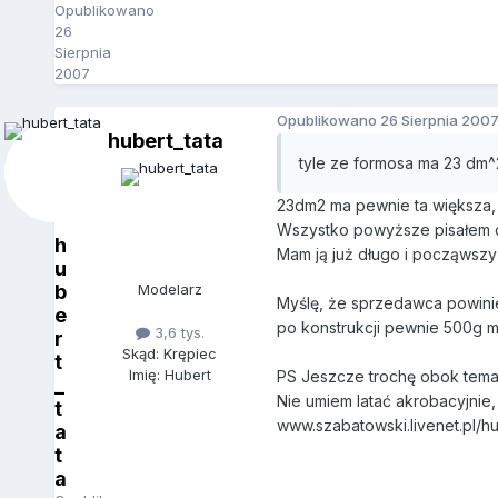
Opublikowano
26
Sierpnia
2007
Opublikowano
26 Sierpnia 200
hubert_tata
tyle ze formosa ma 23 dm^
23dm2 ma pewnie ta większa, a
Wszystko powyższe pisałem o
h
Mam ją już długo i począwszy
u
b
Modelarz
Myślę, że sprzedawca powinie
e
po konstrukcji pewnie 500g m
3,6 tys.
r
Skąd: Krępiec
t
Imię: Hubert
PS Jeszcze trochę obok temat
_
Nie umiem latać akrobacyjnie,
t
www.szabatowski.livenet.pl/
a
t
a