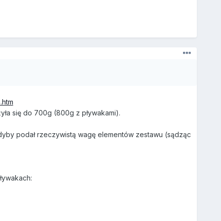
.htm
żyła się do 700g (800g z pływakami).
 gdyby podał rzeczywistą wagę elementów zestawu (sądząc
pływakach: