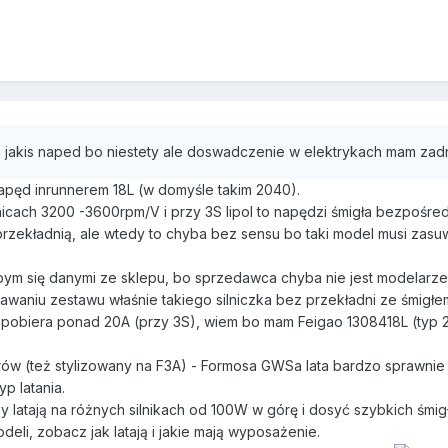
7
e jakis naped bo niestety ale doswadczenie w elektrykach mam zad
apęd inrunnerem 18L (w domyśle takim 2040).
ranicach 3200 -3600rpm/V i przy 3S lipol to napędzi śmigła bezpośred
rzekładnią, ale wtedy to chyba bez sensu bo taki model musi zasuw
bym się danymi ze sklepu, bo sprzedawca chyba nie jest modelarzem
waniu zestawu właśnie takiego silniczka bez przekładni ze śmigłem
5x3 pobiera ponad 20A (przy 3S), wiem bo mam Feigao 1308418L (typ
 (też stylizowany na F3A) - Formosa GWSa lata bardzo sprawnie c
yp latania.
sy latają na różnych silnikach od 100W w górę i dosyć szybkich śmig
eli, zobacz jak latają i jakie mają wyposażenie.