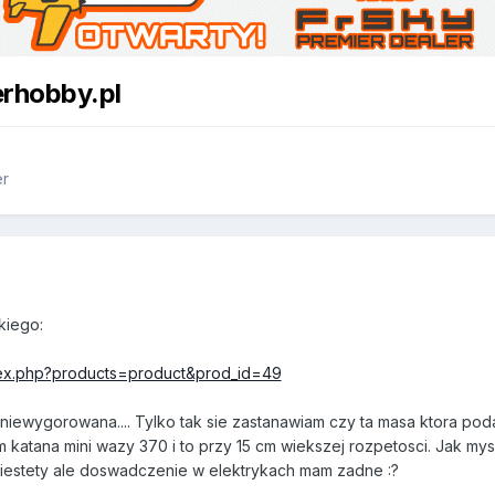
erhobby.pl
er
7
akiego:
dex.php?products=product&prod_id=49
 niewygorowana.... Tylko tak sie zastanawiam czy ta masa ktora poda
katana mini wazy 370 i to przy 15 cm wiekszej rozpetosci. Jak mys
niestety ale doswadczenie w elektrykach mam zadne :?