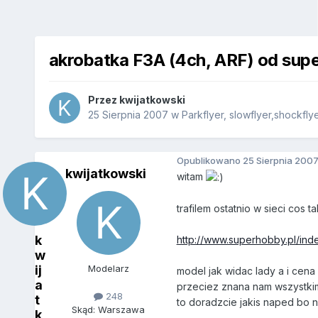
akrobatka F3A (4ch, ARF) od sup
Przez
kwijatkowski
25 Sierpnia 2007
w
Parkflyer, slowflyer,shockfly
Opublikowano
25 Sierpnia 200
kwijatkowski
witam
trafilem ostatnio w sieci cos t
k
http://www.superhobby.pl/in
w
ij
Modelarz
model jak widac lady a i cena
a
przeciez znana nam wszystkim 
248
t
to doradzcie jakis naped bo 
Skąd: Warszawa
k