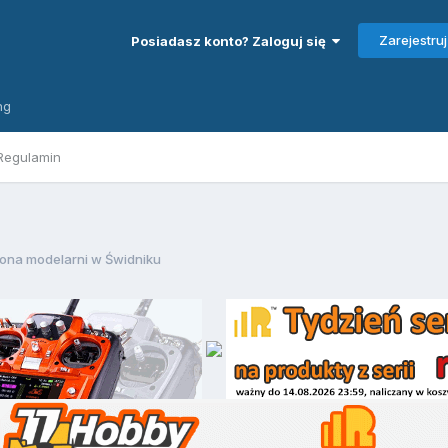
Zarejestruj
Posiadasz konto? Zaloguj się
ng
Regulamin
rona modelarni w Świdniku