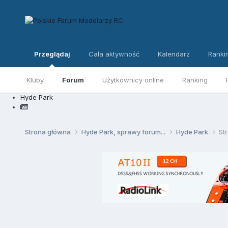
Przeglądaj
Cała aktywność
Kalendarz
Ranki
Kluby
Forum
Użytkownicy online
Ranking
Hyde Park
Strona główna
Hyde Park, sprawy forum...
Hyde Park
St