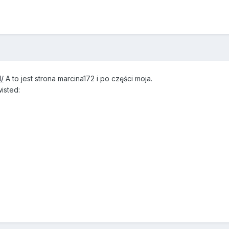
/
A to jest strona marcina172 i po części moja.
isted: