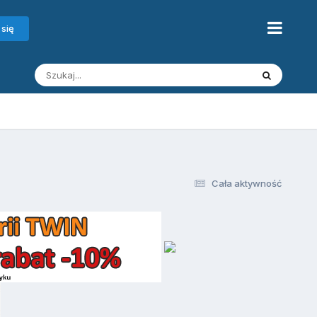
 się
Cała aktywność