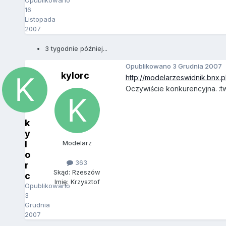
Opublikowano
16
Listopada
2007
3 tygodnie później...
Opublikowano
3 Grudnia 2007
kylorc
http://modelarzeswidnik.bnx.pl
Oczywiście konkurencyjna. :tw
k
y
l
Modelarz
o
363
r
Skąd: Rzeszów
c
Imię: Krzysztof
Opublikowano
3
Grudnia
2007