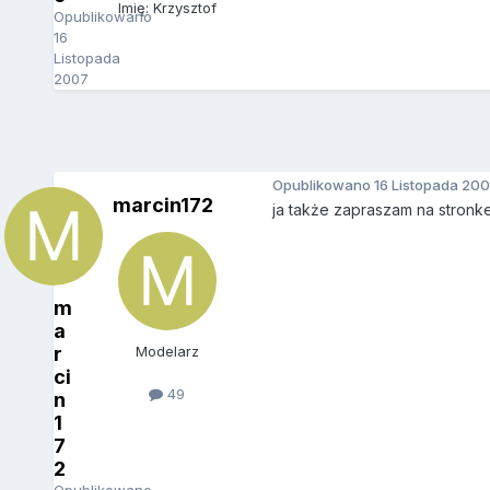
Imię: Krzysztof
Opublikowano
16
Listopada
2007
Opublikowano
16 Listopada 20
marcin172
ja także zapraszam na stronke
m
a
r
Modelarz
ci
49
n
1
7
2