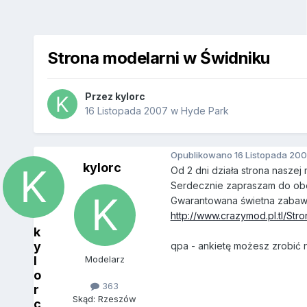
Strona modelarni w Świdniku
Przez
kylorc
16 Listopada 2007
w
Hyde Park
Opublikowano
16 Listopada 20
kylorc
Od 2 dni działa strona naszej 
Serdecznie zapraszam do obejr
Gwarantowana świetna zabawa.
http://www.crazymod.pl.tl/Str
k
y
qpa - ankietę możesz zrobić n
l
Modelarz
o
363
r
Skąd: Rzeszów
c