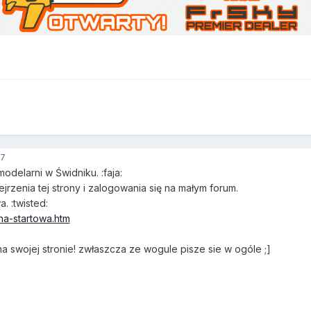
07
modelarni w Świdniku. :faja:
zenia tej strony i zalogowania się na małym forum.
 :twisted:
ona-startowa.htm
a swojej stronie! zwłaszcza ze wogule pisze sie w ogóle ;]