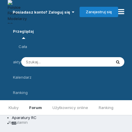
Zarejestruj się
Posiadasz konto? Zaloguj się
Przeglądaj
Cała
aktywność
Kalendarz
Ranking
Kluby
Forum
Użytkownicy online
Ranking
Aparatury RC
Regulamin