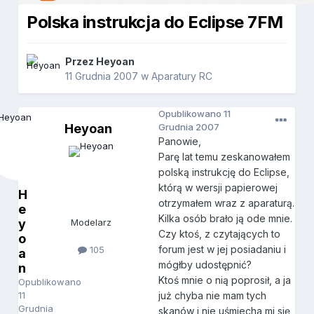
Polska instrukcja do Eclipse 7FM
Przez
Heyoan
11 Grudnia 2007
w
Aparatury RC
Opublikowano
11
Heyoan
Grudnia 2007
Panowie,
Parę lat temu zeskanowałem
polską instrukcję do Eclipse,
którą w wersji papierowej
H
otrzymałem wraz z aparaturą.
e
Kilka osób brało ją ode mnie.
y
Modelarz
Czy ktoś, z czytających to
o
forum jest w jej posiadaniu i
105
a
mógłby udostępnić?
n
Ktoś mnie o nią poprosił, a ja
Opublikowano
11
już chyba nie mam tych
Grudnia
skanów i nie uśmiecha mi się