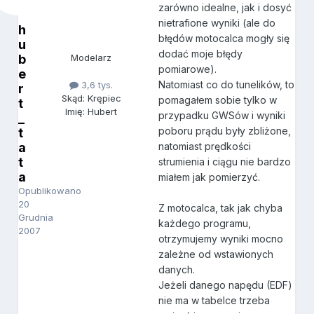
zarówno idealne, jak i dosyć
nietrafione wyniki (ale do
h
błędów motocalca mogły się
u
dodać moje błędy
b
Modelarz
pomiarowe).
e
Natomiast co do tunelików, to
3,6 tys.
r
Skąd: Krępiec
pomagałem sobie tylko w
t
Imię: Hubert
przypadku GWSów i wyniki
_
poboru prądu były zbliżone,
t
a
natomiast prędkości
t
strumienia i ciągu nie bardzo
a
miałem jak pomierzyć.
Opublikowano
20
Z motocalca, tak jak chyba
Grudnia
każdego programu,
2007
otrzymujemy wyniki mocno
zależne od wstawionych
danych.
Jeżeli danego napędu (EDF)
nie ma w tabelce trzeba