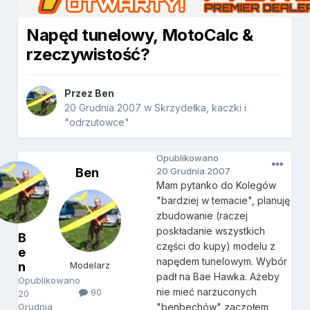
Napęd tunelowy, MotoCalc &
rzeczywistość?
Przez
Ben
20 Grudnia 2007
w
Skrzydełka, kaczki i
"odrzutowce"
Opublikowano
Ben
20 Grudnia 2007
Mam pytanko do Kolegów
"bardziej w temacie", planuję
zbudowanie (raczej
poskładanie wszystkich
B
części do kupy) modelu z
e
napędem tunelowym. Wybór
n
Modelarz
padł na Bae Hawka. Ażeby
Opublikowano
nie mieć narzuconych
90
20
Grudnia
"benbechów" zaczołem