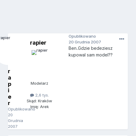
Opublikowano
rapier
20 Grudnia 2007
Ben..Gdzie bedeziesz
kupowal sam model??
r
a
p
Modelarz
i
2,6 tys.
e
Skąd: Kraków
r
Imię: Arek
Opublikowano
20
Grudnia
2007