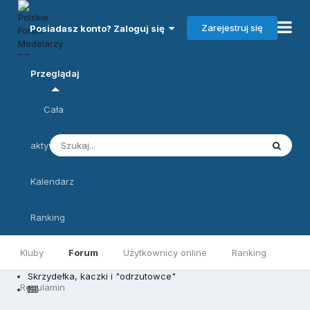
Zarejestruj się
Posiadasz konto? Zaloguj się
Przeglądaj
Cała
aktywność
Kalendarz
Ranking
Kluby
Forum
Użytkownicy online
Ranking
Skrzydełka, kaczki i "odrzutowce"
Regulamin