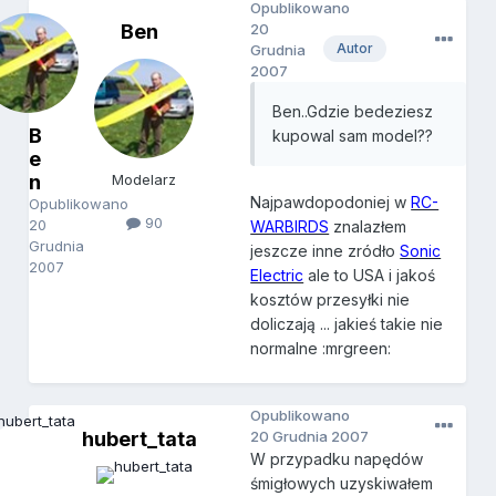
Opublikowano
Ben
20
Autor
Grudnia
2007
Ben..Gdzie bedeziesz
B
kupowal sam model??
e
n
Modelarz
Najpawdopodoniej w
RC-
Opublikowano
90
20
WARBIRDS
znalazłem
Grudnia
jeszcze inne zródło
Sonic
2007
Electric
ale to USA i jakoś
kosztów przesyłki nie
doliczają ... jakieś takie nie
normalne :mrgreen:
Opublikowano
hubert_tata
20 Grudnia 2007
W przypadku napędów
śmigłowych uzyskiwałem