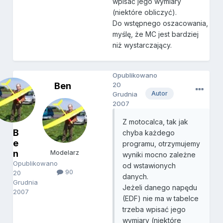
wpisać jego wymiary
(niektóre obliczyć).
Do wstępnego oszacowania,
myślę, że MC jest bardziej
niż wystarczający.
Opublikowano
Ben
20
Autor
Grudnia
2007
Z motocalca, tak jak
B
chyba każdego
e
programu, otrzymujemy
n
Modelarz
wyniki mocno zależne
Opublikowano
od wstawionych
90
20
danych.
Grudnia
Jeżeli danego napędu
2007
(EDF) nie ma w tabelce
trzeba wpisać jego
wymiary (niektóre