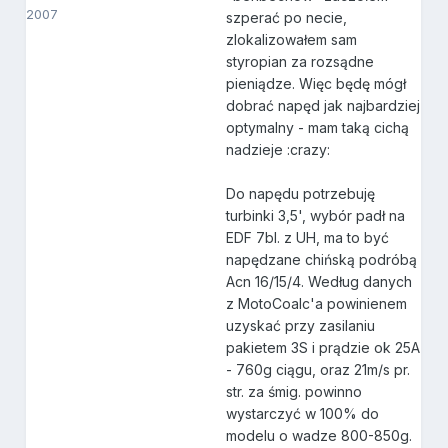
2007
szperać po necie,
zlokalizowałem sam
styropian za rozsądne
pieniądze. Więc będę mógł
dobrać napęd jak najbardziej
optymalny - mam taką cichą
nadzieje :crazy:
Do napędu potrzebuję
turbinki 3,5', wybór padł na
EDF 7bl. z UH, ma to być
napędzane chińską podróbą
Acn 16/15/4. Według danych
z MotoCoalc'a powinienem
uzyskać przy zasilaniu
pakietem 3S i prądzie ok 25A
- 760g ciągu, oraz 21m/s pr.
str. za śmig. powinno
wystarczyć w 100% do
modelu o wadze 800-850g.