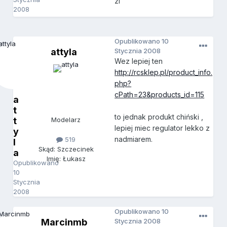
zl
2008
Opublikowano
10
attyla
Stycznia 2008
Wez lepiej ten
http://rcsklep.pl/product_info.
php?
cPath=23&products_id=115
a
t
to jednak produkt chiński ,
t
Modelarz
lepiej miec regulator lekko z
y
nadmiarem.
519
l
Skąd: Szczecinek
a
Imię: Łukasz
Opublikowano
10
Stycznia
2008
Opublikowano
10
Marcinmb
Stycznia 2008