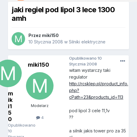
jaki regiel pod lipol 3 lece 1300
amh
Przez
miki150
10 Stycznia 2008
w
Silniki elektryczne
Opublikowano
10
miki150
Stycznia 2008
witam wystarczy taki
regulator
http://rcsklep.pl/product_info.
php?
m
cPath=23&products_id=113
ik
i1
Modelarz
pod lipol 3 cele 11,1v
5
??
4
0
Opublikowano
a silnik jakis tower pro za 35
10
Stycznia