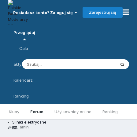
Zarejestruj się
Posiadasz konto? Zaloguj się
Przeglądaj
Cała
aktywność
Kalendarz
Ranking
Kluby
Forum
Użytkownicy online
Ranking
Silniki elektryczne
Regulamin