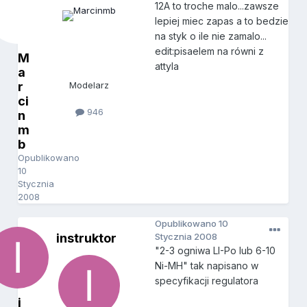
12A to troche malo...zawsze
lepiej miec zapas a to bedzie
na styk o ile nie zamalo...
edit:pisaelem na równi z
M
attyla
a
r
Modelarz
ci
946
n
m
b
Opublikowano
10
Stycznia
2008
Opublikowano
10
instruktor
Stycznia 2008
"2-3 ogniwa LI-Po lub 6-10
Ni-MH" tak napisano w
specyfikacji regulatora
i