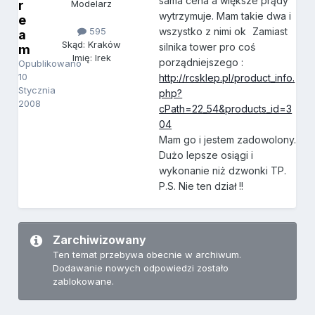
sama cena a większe prądy
r
Modelarz
wytrzymuje. Mam takie dwa i
e
595
wszystko z nimi ok
Zamiast
a
Skąd: Kraków
silnika tower pro coś
m
Imię: Irek
porządniejszego :
Opublikowano
10
http://rcsklep.pl/product_info.
Stycznia
php?
2008
cPath=22_54&products_id=3
04
Mam go i jestem zadowolony.
Dużo lepsze osiągi i
wykonanie niż dzwonki TP.
P.S. Nie ten dział !!
Zarchiwizowany
Ten temat przebywa obecnie w archiwum.
Dodawanie nowych odpowiedzi zostało
zablokowane.