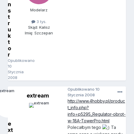
n
s
Modelarz
t
3 tys.
r
Skąd: Kalisz
u
Imię: Szczepan
k
t
o
r
Opublikowano
10
Stycznia
2008
Opublikowano
10
extream
Stycznia 2008
http://www.4hobby.pl/produc
t_info.php?
info=p5295_Regulator-obrot-
w-18A-TowerPro.html
e
Polecałbym tego
Ta
xt