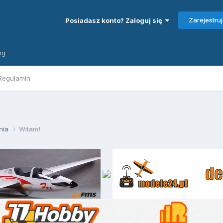
Zarejestruj
Posiadasz konto? Zaloguj się
ng
Regulamin
nia
Witam!