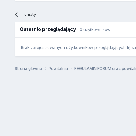
Tematy
Ostatnio przeglądający
0 użytkowników
Brak zarejestrowanych użytkowników przeglądających tę st
Strona główna
Powitalnia
REGULAMIN FORUM oraz powital