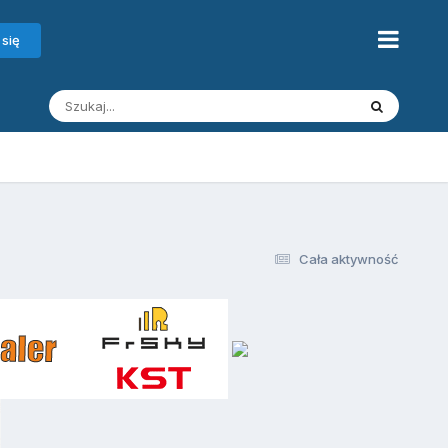
 się
Cała aktywność