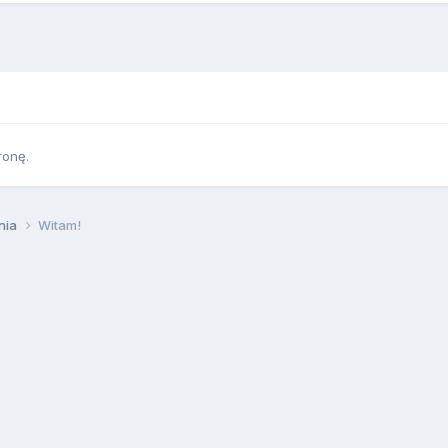
ronę.
nia
Witam!