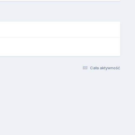
Cała aktywność