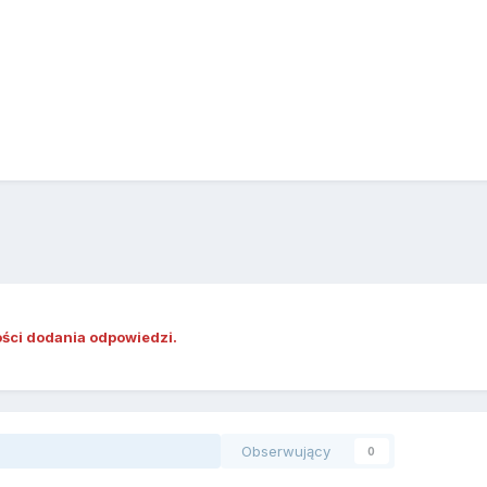
ości dodania odpowiedzi.
Obserwujący
0