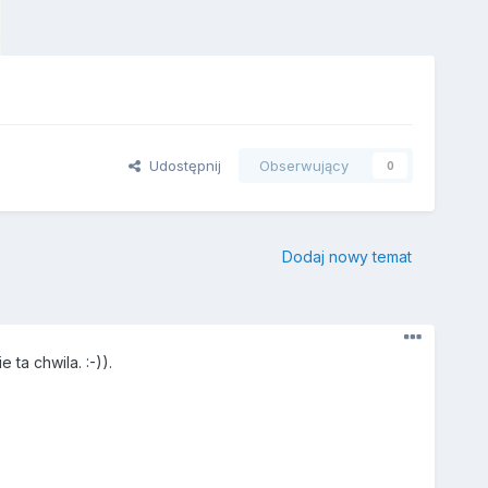
Udostępnij
Obserwujący
0
Dodaj nowy temat
a chwila. :-)).