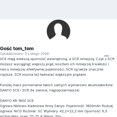
Gość tom_tom
Opublikowano
11 Lutego 2008
SCE mają wiekszą oporność wewnętrzną, a SCR mniejszą. Czyli z SCR
możesz wyciągnąć większy prąd, kosztem ich mniejszej trwałości i
nieco mniejszej efektywnej pojemności. SCR są także znacznie
cięższe. SCR mozna też ładować większymi prądami.
Poniżej masz porównanie takich samych wymiarowo akumulatorków
SANYO SCE i SCR (te zielone, najpopularniejsze)
SANYO KR-1800 SCE
Ogniwo Niklowo-Kadmowe firmy Sanyo. Pojemność: 1800mAh Rodzaj
ogniwa: NiCD Rozmiar: SC Wymiary: 42,2x22,2 mm Oporność: 6,5
mOhm Max. prąd: 20-25 A Waga: 35g