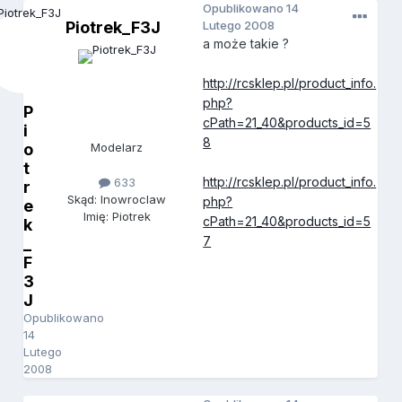
Opublikowano
14
Piotrek_F3J
Lutego 2008
a może takie ?
http://rcsklep.pl/product_info.
php?
P
cPath=21_40&products_id=5
i
8
o
Modelarz
t
http://rcsklep.pl/product_info.
633
r
Skąd: Inowroclaw
php?
e
Imię: Piotrek
cPath=21_40&products_id=5
k
7
_
F
3
J
Opublikowano
14
Lutego
2008