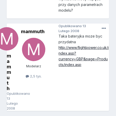
przy danych parametrach
modelu?
Opublikowano
13
mammuth
Lutego 2008
Taka bateryjka moze byc
przydatna
http://www.flightpower.co.uk/i
ndex.asp?
m
currency=GBP&page=Produ
a
cts/index.asp
m
Modelarz
m
2,5 tys.
u
t
h
Opublikowano
13
Lutego
2008