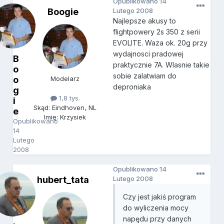
Opublikowano
14
Boogie
Lutego 2008
Najlepsze akusy to
flightpowery 2s 350 z serii
EVOLITE. Waza ok. 20g przy
wydajnosci pradowej
B
praktycznie 7A. Wlasnie takie
o
sobie zalatwiam do
o
Modelarz
deproniaka
g
1,8 tys.
i
Skąd: Eindhoven, NL
e
Imię: Krzysiek
Opublikowano
14
Lutego
2008
Opublikowano
14
hubert_tata
Lutego 2008
Czy jest jakiś program
do wyliczenia mocy
napędu przy danych