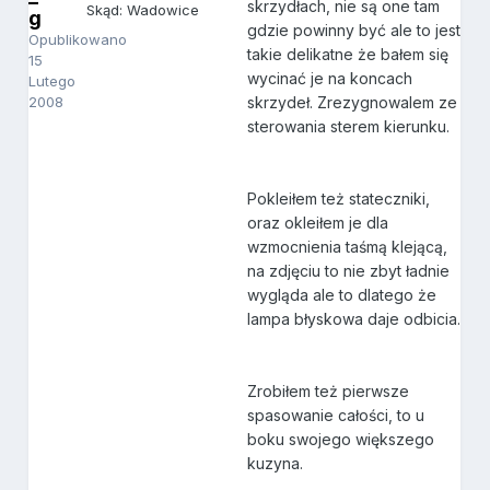
skrzydłach, nie są one tam
Skąd: Wadowice
g
gdzie powinny być ale to jest
Opublikowano
takie delikatne że bałem się
15
wycinać je na koncach
Lutego
2008
skrzydeł. Zrezygnowalem ze
sterowania sterem kierunku.
Pokleiłem też stateczniki,
oraz okleiłem je dla
wzmocnienia taśmą klejącą,
na zdjęciu to nie zbyt ładnie
wygląda ale to dlatego że
lampa błyskowa daje odbicia.
Zrobiłem też pierwsze
spasowanie całości, to u
boku swojego większego
kuzyna.