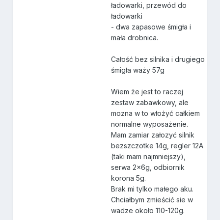
ładowarki, przewód do
ładowarki
- dwa zapasowe śmigła i
mała drobnica.
Całość bez silnika i drugiego
śmigła waży 57g
Wiem że jest to raczej
zestaw zabawkowy, ale
mozna w to włożyć całkiem
normalne wyposażenie.
Mam zamiar załozyć silnik
bezszczotke 14g, regler 12A
(taki mam najmniejszy),
serwa 2x6g, odbiornik
korona 5g.
Brak mi tylko małego aku.
Chciałbym zmieścić sie w
wadze około 110-120g.