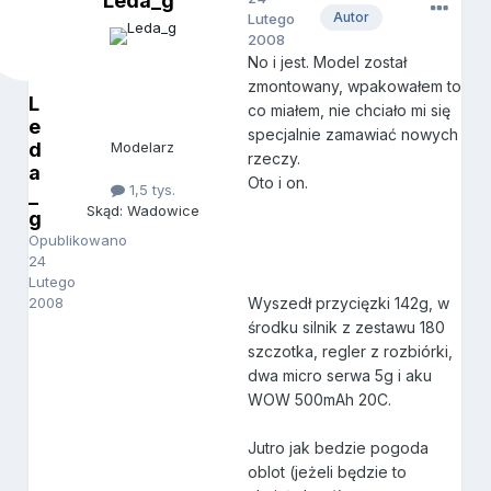
Leda_g
Autor
Lutego
2008
No i jest. Model został
zmontowany, wpakowałem to
L
co miałem, nie chciało mi się
e
specjalnie zamawiać nowych
d
Modelarz
rzeczy.
a
Oto i on.
1,5 tys.
_
Skąd: Wadowice
g
Opublikowano
24
Lutego
2008
Wyszedł przycięzki 142g, w
środku silnik z zestawu 180
szczotka, regler z rozbiórki,
dwa micro serwa 5g i aku
WOW 500mAh 20C.
Jutro jak bedzie pogoda
oblot (jeżeli będzie to