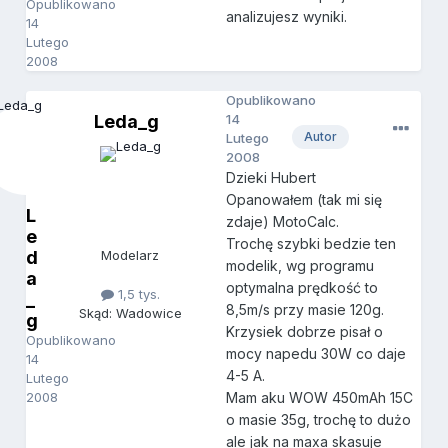
Opublikowano
analizujesz wyniki.
14
Lutego
2008
Opublikowano
Leda_g
14
Autor
Lutego
2008
Dzieki Hubert
Opanowałem (tak mi się
L
zdaje) MotoCalc.
e
Trochę szybki bedzie ten
d
Modelarz
modelik, wg programu
a
optymalna prędkość to
1,5 tys.
_
8,5m/s przy masie 120g.
Skąd: Wadowice
g
Krzysiek dobrze pisał o
Opublikowano
mocy napedu 30W co daje
14
4-5 A.
Lutego
2008
Mam aku WOW 450mAh 15C
o masie 35g, trochę to dużo
ale jak na maxa skasuje