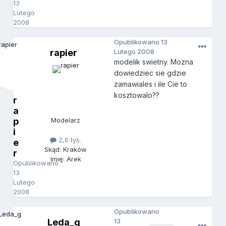
13
Lutego
2008
Opublikowano
13
rapier
Lutego 2008
modelik swietny. Mozna
dowiedziec sie gdzie
zamawiales i ile Cie to
kosztowalo??
r
a
p
Modelarz
i
2,6 tys.
e
Skąd: Kraków
r
Imię: Arek
Opublikowano
13
Lutego
2008
Opublikowano
Leda_g
13