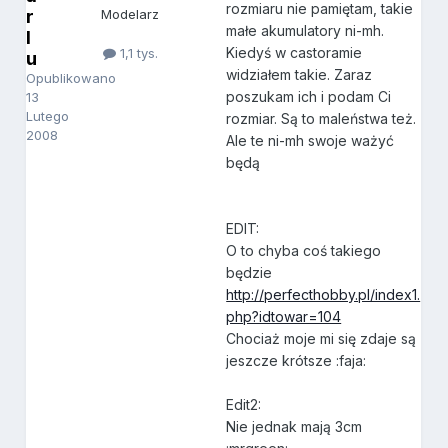
rozmiaru nie pamiętam, takie
r
Modelarz
małe akumulatory ni-mh.
l
Kiedyś w castoramie
1,1 tys.
u
widziałem takie. Zaraz
Opublikowano
poszukam ich i podam Ci
13
Lutego
rozmiar. Są to maleństwa też.
2008
Ale te ni-mh swoje ważyć
będą
EDIT:
O to chyba coś takiego
będzie
http://perfecthobby.pl/index1.
php?idtowar=104
Chociaż moje mi się zdaje są
jeszcze krótsze :faja:
Edit2:
Nie jednak mają 3cm