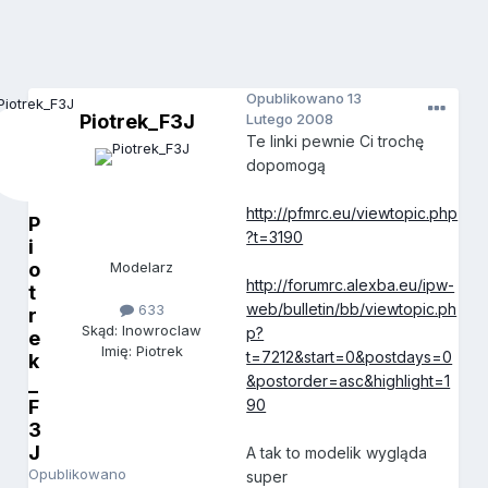
Opublikowano
13
Piotrek_F3J
Lutego 2008
Te linki pewnie Ci trochę
dopomogą
http://pfmrc.eu/viewtopic.php
P
?t=3190
i
o
Modelarz
http://forumrc.alexba.eu/ipw-
t
web/bulletin/bb/viewtopic.ph
633
r
Skąd: Inowroclaw
p?
e
Imię: Piotrek
t=7212&start=0&postdays=0
k
&postorder=asc&highlight=1
_
F
90
3
J
A tak to modelik wygląda
Opublikowano
super