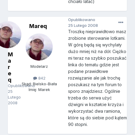
chciało latać)
Opublikowano
Mareq
25 Lutego 2008
Troszkę nieprawidłowo masz
zrobione sterowanie lotkami.
W górę będą się wychylały
dużo mniej niż na dół. Ciężko
M
mi teraz na szybko poszukać
a
linka do tematu gdzie jest
r
Modelarz
podane prawidłowe
e
rozwiązanie ale jak trochę
842
q
Skąd: Bielsko-Biała
poszukasz na tym forum to
Opublikowano
Imię: Marek
sporo znajdziesz. Ogólnie
25
Lutego
trzeba do serwa użyć
2008
dźwigni w kształcie krzyża i
wykorzystać dwa ramiona,
które są do siebie pod kątem
90 stopni.