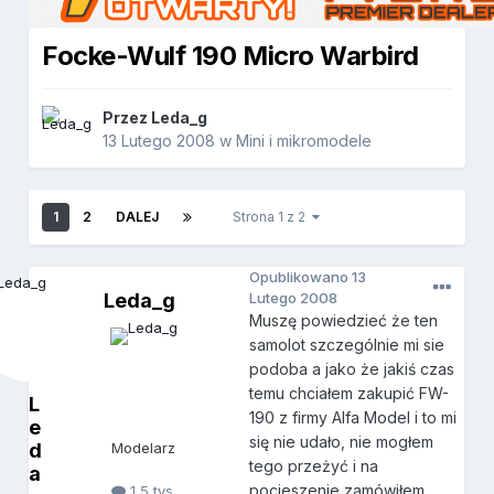
Focke-Wulf 190 Micro Warbird
Przez
Leda_g
13 Lutego 2008
w
Mini i mikromodele
1
2
DALEJ
Strona 1 z 2
Opublikowano
13
Leda_g
Lutego 2008
Muszę powiedzieć że ten
samolot szczególnie mi sie
podoba a jako że jakiś czas
temu chciałem zakupić FW-
L
190 z firmy Alfa Model i to mi
e
się nie udało, nie mogłem
d
Modelarz
tego przeżyć i na
a
pocieszenie zamówiłem
1,5 tys.