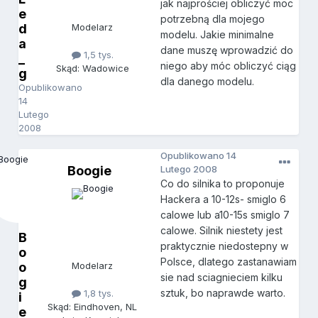
jak najprościej obliczyć moc
e
potrzebną dla mojego
d
Modelarz
modelu. Jakie minimalne
a
dane muszę wprowadzić do
1,5 tys.
_
niego aby móc obliczyć ciąg
Skąd: Wadowice
g
dla danego modelu.
Opublikowano
14
Lutego
2008
Opublikowano
14
Boogie
Lutego 2008
Co do silnika to proponuje
Hackera a 10-12s- smiglo 6
calowe lub a10-15s smiglo 7
calowe. Silnik niestety jest
B
praktycznie niedostepny w
o
Polsce, dlatego zastanawiam
o
Modelarz
sie nad sciagnieciem kilku
g
sztuk, bo naprawde warto.
1,8 tys.
i
Skąd: Eindhoven, NL
e