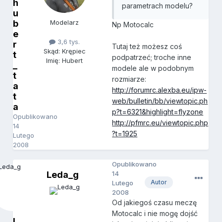
h
parametrach modelu?
u
b
Modelarz
Np Motocalc
e
3,6 tys.
r
Tutaj też możesz coś
Skąd: Krępiec
t
podpatrzeć; troche inne
Imię: Hubert
_
modele ale w podobnym
t
rozmiarze:
a
http://forumrc.alexba.eu/ipw-
t
web/bulletin/bb/viewtopic.ph
a
p?t=6321&highlight=flyzone
Opublikowano
http://pfmrc.eu/viewtopic.php
14
?t=1925
Lutego
2008
Opublikowano
Leda_g
14
Autor
Lutego
2008
Od jakiegoś czasu meczę
Motocalc i nie mogę dojść
L