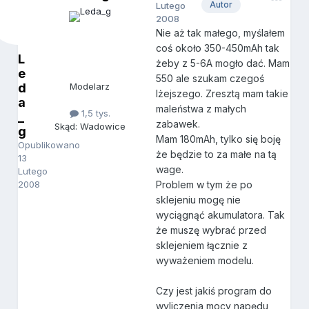
Autor
Lutego
2008
Nie aż tak małego, myślałem
coś około 350-450mAh tak
L
żeby z 5-6A mogło dać. Mam
e
550 ale szukam czegoś
d
Modelarz
lżejszego. Zresztą mam takie
a
maleństwa z małych
1,5 tys.
_
zabawek.
Skąd: Wadowice
g
Mam 180mAh, tylko się boję
Opublikowano
że będzie to za małe na tą
13
wage.
Lutego
2008
Problem w tym że po
sklejeniu mogę nie
wyciągnąć akumulatora. Tak
że muszę wybrać przed
sklejeniem łącznie z
wyważeniem modelu.
Czy jest jakiś program do
wyliczenia mocy napędu