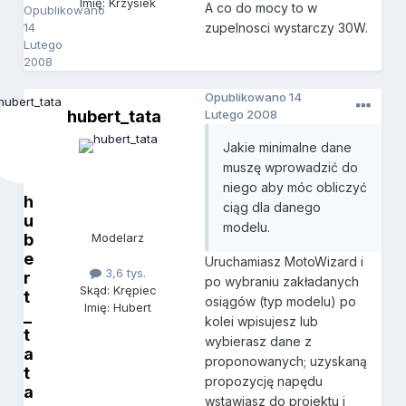
Imię: Krzysiek
A co do mocy to w
Opublikowano
14
zupelnosci wystarczy 30W.
Lutego
2008
Opublikowano
14
hubert_tata
Lutego 2008
Jakie minimalne dane
muszę wprowadzić do
niego aby móc obliczyć
h
ciąg dla danego
u
modelu.
b
Modelarz
e
Uruchamiasz MotoWizard i
3,6 tys.
r
po wybraniu zakładanych
Skąd: Krępiec
t
osiągów (typ modelu) po
Imię: Hubert
_
kolei wpisujesz lub
t
wybierasz dane z
a
proponowanych; uzyskaną
t
propozycję napędu
a
wstawiasz do projektu i