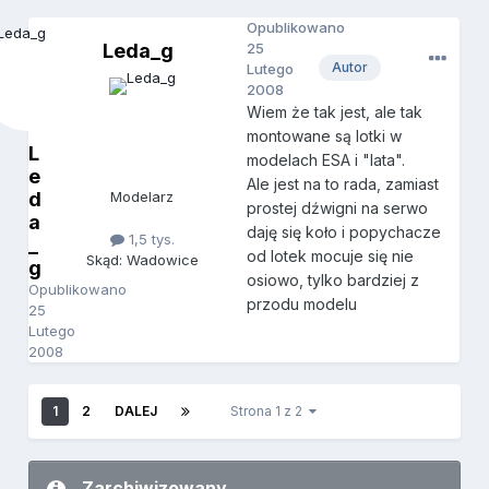
Opublikowano
Leda_g
25
Autor
Lutego
2008
Wiem że tak jest, ale tak
montowane są lotki w
L
modelach ESA i "lata".
e
Ale jest na to rada, zamiast
d
Modelarz
prostej dźwigni na serwo
a
daję się koło i popychacze
1,5 tys.
_
od lotek mocuje się nie
Skąd: Wadowice
g
osiowo, tylko bardziej z
Opublikowano
przodu modelu
25
Lutego
2008
1
2
DALEJ
Strona 1 z 2
Zarchiwizowany