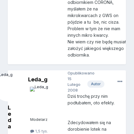
odbiornikiem CORONA,
myślałem że na
mikrokwarcach z GWS on
pójdzie a tu
be, nic cisza.
Problem w tym że nie mam
innych mikro kwarcy.
Nie wiem czy nie będę musiał
założyć jakiegoś większego
odbiornika.
Opublikowano
Leda_g
15
Autor
Lutego
2008
Dziś trochę przy nim
podłubałem, oto efekty.
L
e
d
Modelarz
Zdecydowałem się na
a
dorobienie lotek na
1,5 tys.
_