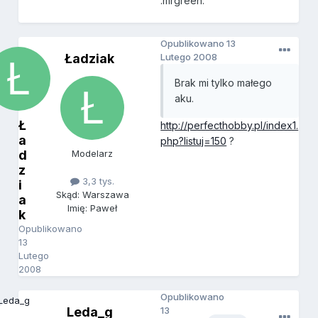
:mrgreen:
Opublikowano
13
Ładziak
Lutego 2008
Brak mi tylko małego
aku.
Ł
http://perfecthobby.pl/index1.
a
php?listuj=150
?
d
Modelarz
z
3,3 tys.
i
Skąd: Warszawa
a
Imię: Paweł
k
Opublikowano
13
Lutego
2008
Opublikowano
Leda_g
13