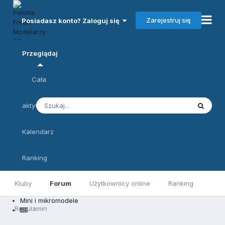
Zarejestruj się
Posiadasz konto? Zaloguj się
Przeglądaj
Cała
aktywność
Kalendarz
Ranking
Kluby
Forum
Użytkownicy online
Ranking
Mini i mikromodele
Regulamin