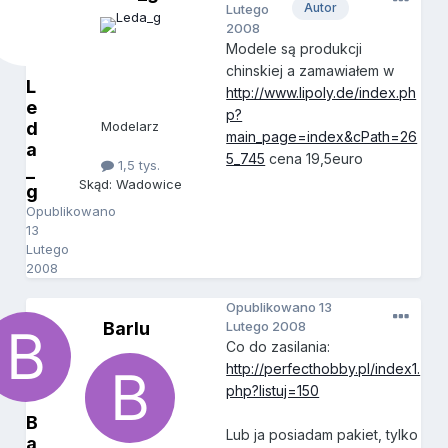
Autor
Lutego
2008
Modele są produkcji
chinskiej a zamawiałem w
L
http://www.lipoly.de/index.ph
e
p?
d
Modelarz
main_page=index&cPath=26
a
5_745
cena 19,5euro
1,5 tys.
_
Skąd: Wadowice
g
Opublikowano
13
Lutego
2008
Opublikowano
13
Barlu
Lutego 2008
Co do zasilania:
http://perfecthobby.pl/index1.
php?listuj=150
B
Lub ja posiadam pakiet, tylko
a