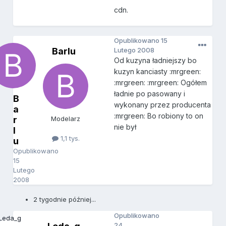
cdn.
Opublikowano
15
Barlu
Lutego 2008
Od kuzyna ładniejszy bo
kuzyn kanciasty :mrgreen:
:mrgreen: :mrgreen: Ogółem
ładnie po pasowany i
B
wykonany przez producenta
a
:mrgreen: Bo robiony to on
r
Modelarz
nie był
l
1,1 tys.
u
Opublikowano
15
Lutego
2008
2 tygodnie później...
Opublikowano
24