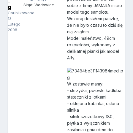
_
Skąd: Wadowice
sobie z firmy JAMARA micro
g
model tego samolotu.
Opublikowano
13
Wczoraj dostałem paczkę,
Lutego
że nie było czasu to dziś się
2008
nią zająłem.
Model maleństwo, 49cm
rozpietości, wykonany z
delikatnej pianki jak model
Alfy.
W zestawie mamy:
- skrzydła, połówki kadłuba,
stateczniki z lotkami
- oklejona kabinka, osłona
silnika
- silnik szczotkowy 180,
płytka z wyłącznikiem
zasilania i gniazdem do