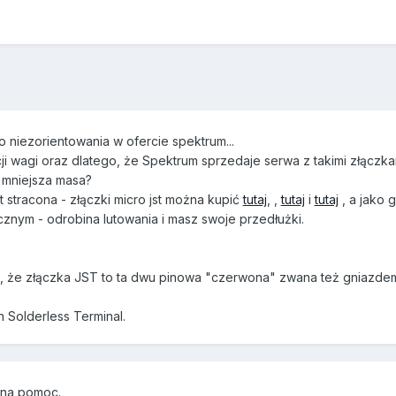
o niezorientowania w ofercie spektrum...
cji wagi oraz dlatego, że Spektrum sprzedaje serwa z takimi złączk
 mniejsza masa?
t stracona - złączki micro jst można kupić
tutaj
, ,
tutaj
i
tutaj
, a jako 
znym - odrobina lutowania i masz swoje przedłużki.
, że złączka JST to ta dwu pinowa "czerwona" zwana też gniazdem 
n Solderless Terminal.
zna pomoc.