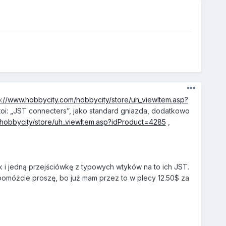
p://www.hobbycity.com/hobbycity/store/uh_viewItem.asp?
oi: „JST connecters”, jako standard gniazda, dodatkowo
/hobbycity/store/uh_viewItem.asp?idProduct=4285
,
k i jedną przejściówkę z typowych wtyków na to ich JST.
pomóżcie proszę, bo już mam przez to w plecy 12.50$ za