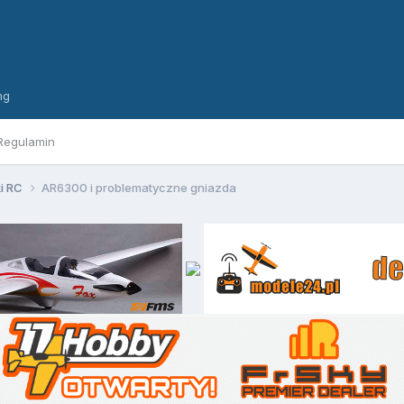
ng
Regulamin
ki RC
AR6300 i problematyczne gniazda