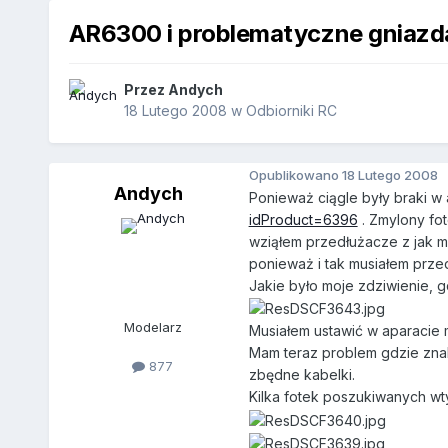
AR6300 i problematyczne gniazd
Przez
Andych
18 Lutego 2008
w
Odbiorniki RC
Opublikowano
18 Lutego 2008
Andych
Ponieważ ciągle były braki w
idProduct=6396
. Zmylony fo
wziąłem przedłużacze z jak 
ponieważ i tak musiałem przed
Jakie było moje zdziwienie, 
Modelarz
Musiałem ustawić w aparacie m
Mam teraz problem gdzie znal
877
zbędne kabelki.
Kilka fotek poszukiwanych wt