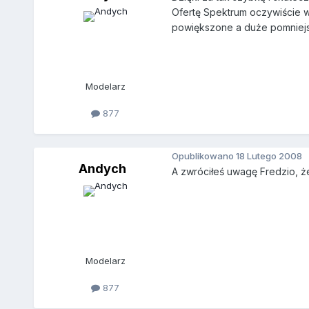
Ofertę Spektrum oczywiście wi
powiększone a duże pomniejszo
Modelarz
877
Opublikowano
18 Lutego 2008
Andych
A zwróciłeś uwagę Fredzio, że
Modelarz
877