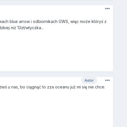
erwach blue arrow i odbiornikach GWS, więc może któryś z
kiej niż 13zł/wtyczka...
Autor
eś u nas, bo ciągnąć to zza oceanu już mi się nie chce.