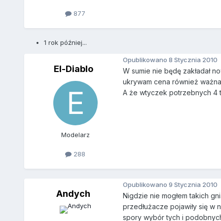
877
1 rok później...
Opublikowano
8 Stycznia 2010
El-Diablo
W sumie nie będę zakładał no
ukrywam cena również ważna 
A że wtyczek potrzebnych 4 to 
Modelarz
288
Opublikowano
9 Stycznia 2010
Andych
Nigdzie nie mogłem takich gni
przedłużacze pojawiły się w n
spory wybór tych i podobnych