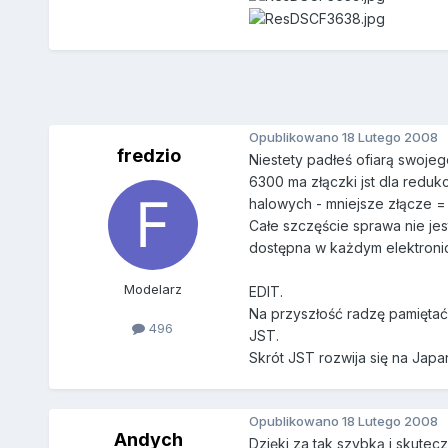
Opublikowano
18 Lutego 2008
fredzio
Niestety padłeś ofiarą swojeg
6300 ma złączki jst dla reduk
halowych - mniejsze złącze =
Całe szczęście sprawa nie jes
dostępna w każdym elektronic
Modelarz
EDIT.
Na przyszłość radzę pamiętać
496
JST.
Skrót JST rozwija się na Japa
Opublikowano
18 Lutego 2008
Andych
Dzięki za tak szybką i skutec