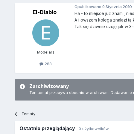
Opublikowano
9 Stycznia 2010
El-Diablo
Ha - to miejsce już znam , nie
A i owszem kolega znalazł tą k
Tak się dziwnie czuję jak w 3-
Modelarz
288
Zarchiwizowany
Ten temat przebywa obecnie w archiwum. Dodawanie 
Tematy
Ostatnio przeglądający
0 użytkowników