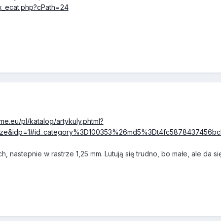
dex_ecat.php?cPath=24
me.eu/pl/katalog/artykuly.phtml?
&idp=1#id_category%3D100353%26md5%3Dt4fc5878437456bcb1
 nastepnie w rastrze 1,25 mm. Lutują się trudno, bo małe, ale da się