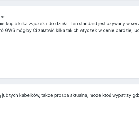
yłem
.
nie kupić kilka złączek i do dzieła. Ten standard jest używany w s
ó GWS mógłby Ci załatwić kilka takich wtyczek w cenie bardziej ludz
.
ą już tych kabelków, także prośba aktualna, może ktoś wypatrzy gdzi