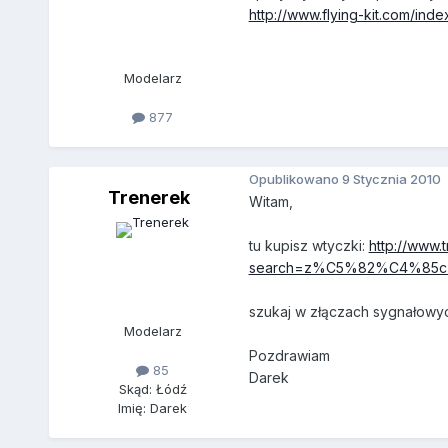
http://www.flying-kit.com/in
Modelarz
877
Opublikowano
9 Stycznia 2010
Trenerek
Witam,
tu kupisz wtyczki:
http://www.t
search=z%C5%82%C4%85cze
szukaj w złączach sygnałowych,
Modelarz
Pozdrawiam
85
Darek
Skąd: Łódź
Imię: Darek