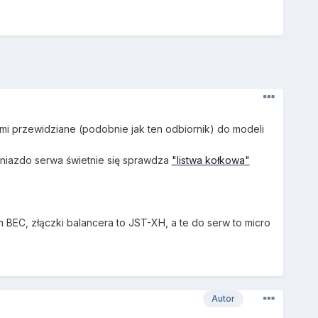
ami przewidziane (podobnie jak ten odbiornik) do modeli
gniazdo serwa świetnie się sprawdza
"listwa kołkowa"
BEC, złączki balancera to JST-XH, a te do serw to micro
Autor