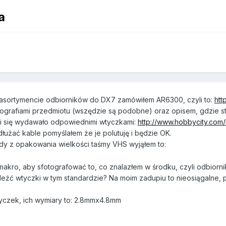
a
 asortymencie odbiorników do DX7 zamówiłem AR6300, czyli to:
htt
tografiami przedmiotu (wszędzie są podobne) oraz opisem, gdzie st
mi się wydawało odpowiednimi wtyczkami:
http://www.hobbycity.com
łużać kable pomyślałem że je polutuję i będzie OK.
gdy z opakowania wielkości taśmy VHS wyjąłem to:
akro, aby sfotografować to, co znalazłem w środku, czyli odbiorni
eźć wtyczki w tym standardzie? Na moim zadupiu to nieosiągalne, 
yczek, ich wymiary to: 2.8mmx4.8mm