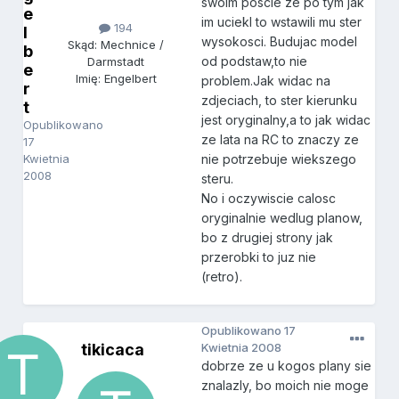
swoim poscie ze po tym jak
e
im uciekl to wstawili mu ster
194
l
wysokosci. Budujac model
Skąd: Mechnice /
b
od podstaw,to nie
Darmstadt
e
Imię: Engelbert
problem.Jak widac na
r
zdjeciach, to ster kierunku
t
jest oryginalny,a to jak widac
Opublikowano
ze lata na RC to znaczy ze
17
Kwietnia
nie potrzebuje wiekszego
2008
steru.
No i oczywiscie calosc
oryginalnie wedlug planow,
bo z drugiej strony jak
przerobki to juz nie
(retro).
Opublikowano
17
tikicaca
Kwietnia 2008
dobrze ze u kogos plany sie
znalazly, bo moich nie moge