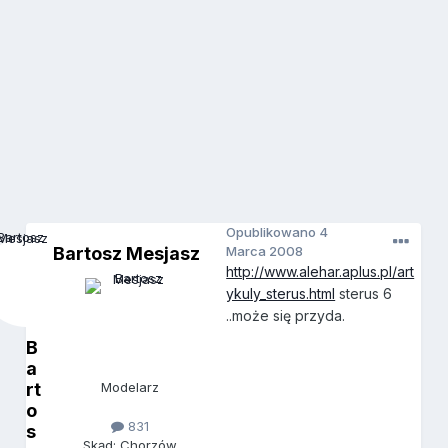
Opublikowano
4
Bartosz Mesjasz
Marca 2008
http://www.alehar.aplus.pl/art
ykuly_sterus.html
sterus 6
..może się przyda.
B
a
rt
Modelarz
o
831
s
Skąd: Chorzów