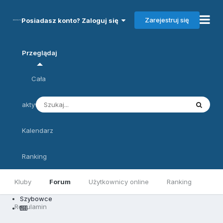
Zarejestruj się
Posiadasz konto? Zaloguj się
Przeglądaj
Cała
aktywność
Kalendarz
Ranking
Kluby
Forum
Użytkownicy online
Ranking
Szybowce
Regulamin