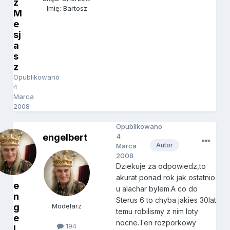
z
Imię: Bartosz
M
e
sj
a
s
z
Opublikowano
4
Marca
2008
Opublikowano
engelbert
4
Autor
Marca
2008
Dziekuje za odpowiedz,to
akurat ponad rok jak ostatnio
e
u alachar bylem.A co do
n
Sterus 6 to chyba jakies 30lat
g
Modelarz
temu robilismy z nim loty
e
nocne.Ten rozporkowy
194
l