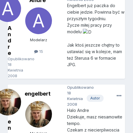
Andre
Engelbert już paczka do
ciebie jedzie. Powinna być w
przyszłym tygodniu.
Życze miłej pracy przy
A
modelu
n
d
Modelarz
Jak ktoś jeszcze chętny to
r
15
ustawiać się w kolejce, mam
e
też Sterusa 6 w formacie
Opublikowano
18
JPG.
Kwietnia
2008
Opublikowano
engelbert
18
Autor
Kwietnia
2008
Halo Andre
Dziekuje, masz niesamowite
e
tempo.
n
Czekam z niecierpliwoscia