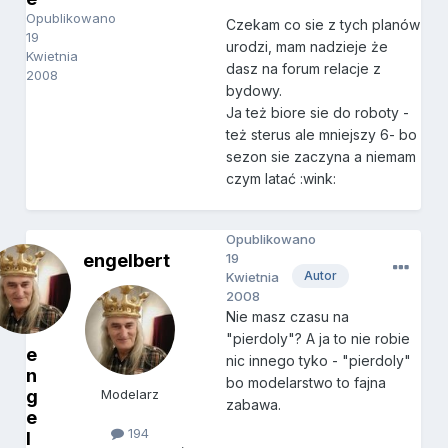
Opublikowano
Czekam co sie z tych planów
19
urodzi, mam nadzieje że
Kwietnia
dasz na forum relacje z
2008
bydowy.
Ja też biore sie do roboty -
też sterus ale mniejszy 6- bo
sezon sie zaczyna a niemam
czym latać :wink:
Opublikowano
engelbert
19
Autor
Kwietnia
2008
Nie masz czasu na
"pierdoly"? A ja to nie robie
e
nic innego tyko - "pierdoly"
n
bo modelarstwo to fajna
g
Modelarz
zabawa.
e
194
l