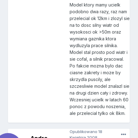
Model ktory mamy ucielk
podobno dwa razy, raz nam
przelecial ok 12km i zlozyl sie
na to dosc silny wiatr od
wysokosci ok >50m oraz
wymiana gaznika ktora
wydluzyla prace silnika.
Model stal prosto pod wiatr i
sie cofal, a silnik pracowal.
Po fakcie mozna bylo dac
ciasne zakrety i moze by
skrzydla puscily, ale
szczesliwie model znalazl sie
na drugi dzien cały i zdrowy.
Wczesniej ucielk w latach 60
ponoc z powodu noszenia,
ale przelecial tylko ok 8km.
Opublikowano
18
Kwietnia 2008