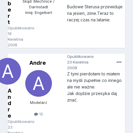
Skąd: Mechnice /
b
Budowe Sterusa przewiduje
Darmstadt
e
Imię: Engelbert
na jesien, zime.Teraz to
r
raczej czas na latanie.
t
Opublikowano
19
Kwietnia
2008
Opublikowano
Andre
23 Kwietnia
2008
Z tymi pierdołami to miałem
na myśli zupełnie co innego
ale nie ważne.
A
Jak dojdzie przesyka daj
n
znać.
d
Modelarz
r
15
e
Opublikowano
23
Kwietnia