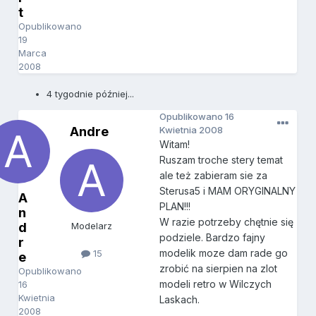
t
Opublikowano
19
Marca
2008
4 tygodnie później...
Opublikowano
16
Andre
Kwietnia 2008
Witam!
Ruszam troche stery temat
ale też zabieram sie za
Sterusa5 i MAM ORYGINALNY
A
PLAN!!!
n
W razie potrzeby chętnie się
d
Modelarz
podziele. Bardzo fajny
r
modelik moze dam rade go
15
e
zrobić na sierpien na zlot
Opublikowano
modeli retro w Wilczych
16
Kwietnia
Laskach.
2008