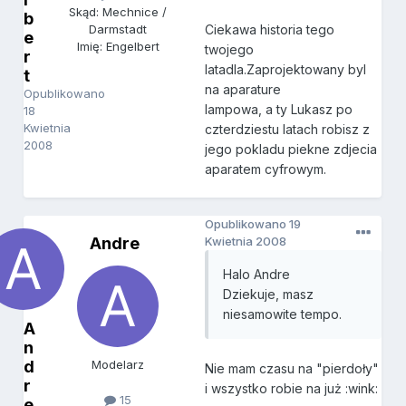
Skąd: Mechnice /
b
Ciekawa historia tego
Darmstadt
e
Imię: Engelbert
twojego
r
latadla.Zaprojektowany byl
t
na aparature
Opublikowano
lampowa, a ty Lukasz po
18
Kwietnia
czterdziestu latach robisz z
2008
jego pokladu piekne zdjecia
aparatem cyfrowym.
Opublikowano
19
Andre
Kwietnia 2008
Halo Andre
Dziekuje, masz
niesamowite tempo.
A
n
d
Modelarz
Nie mam czasu na "pierdoły"
r
i wszystko robie na już :wink:
15
e