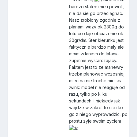
bardzo statecznie i powoli,
nie da sie go przeciagnac.
Nasz zrobiony zgodnie z
planami wazy ok 2300g do
lotu co daje obciazenie ok
30gr/dm. Ster kierunku jest
faktycznie bardzo maly ale
moim zdaniem do latania
zupelnie wystarczajacy.
Faktem jest to ze manewry
trzeba planowac wczesniej i
miec na nie troche miejsca
:wink: model nie reaguje od
razu, tylko po kilku
sekundach. I niekiedy jak
wejdze w zakret to ciezko
go z niego wyprowadzic, po
prostu zyje swoim zyciem