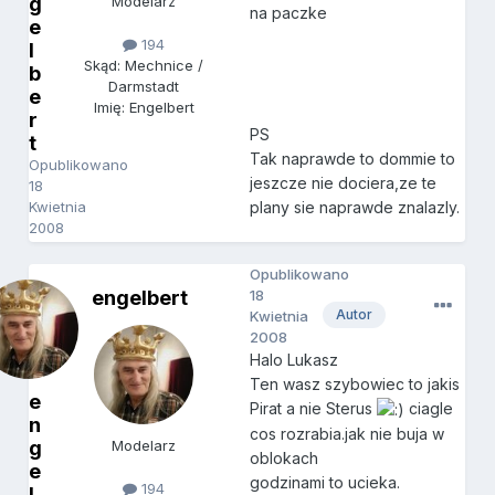
g
Modelarz
na paczke
e
194
l
Skąd: Mechnice /
b
Darmstadt
e
Imię: Engelbert
r
PS
t
Tak naprawde to dommie to
Opublikowano
jeszcze nie dociera,ze te
18
Kwietnia
plany sie naprawde znalazly.
2008
Opublikowano
engelbert
18
Autor
Kwietnia
2008
Halo Lukasz
Ten wasz szybowiec to jakis
e
Pirat a nie Sterus
ciagle
n
cos rozrabia.jak nie buja w
g
Modelarz
oblokach
e
godzinami to ucieka.
194
l