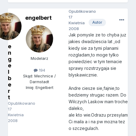
Opublikowano
engelbert
17
Autor
Kwietnia
2008
Jak pomysle ze to chyba juz
jakies dwadziescia lat ,od
e
kiedy sie za tymi planami
n
rozgladam,to moge tylko
g
Modelarz
powiedziec w tym temacie
e
sprawy rozstrzygaja sie
194
l
blyskawicznie.
Skąd: Mechnice /
b
Darmstadt
e
Imię: Engelbert
Andre ciesze sie,fajnie,to
r
bedziemy strugac razem. Do
t
Wilczych Laskow mam troche
Opublikowano
daleko,
17
Kwietnia
ale kto wie.Odrazu przesylam
2008
Ci maila a i na pw mozna tez
o szczegulach.