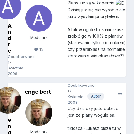
Plany już są w kopercie
Dzisiaj już się nie wyrobie ale
jutro wysyłam priorytetem.
A
A tak w ogóle to zamierzasz
n
zrobić go w 100% z planów
d
Modelarz
(starowanie tylko kierunkiem)
r
15
czy przerabiasz na normalne
e
sterowanie wielokanałowe??
Opublikowano
17
Kwietnia
2008
Opublikowano
engelbert
17
Autor
Kwietnia
2008
Czy dzis czy jutto,dobrze
jest ze plany wogule sa.
e
n
tikicaca -Lukasz pisze tu w
g
Modelarz