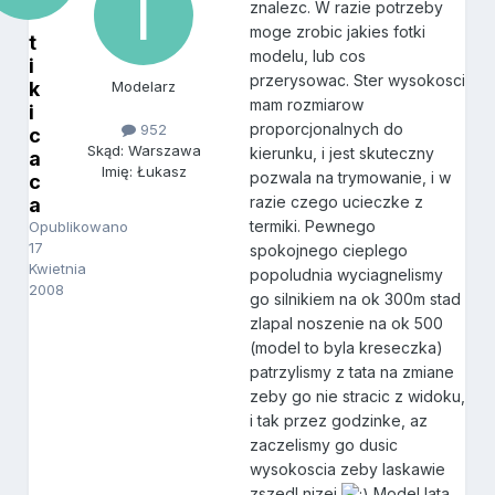
znalezc. W razie potrzeby
moge zrobic jakies fotki
t
modelu, lub cos
i
przerysowac. Ster wysokosci
k
Modelarz
mam rozmiarow
i
proporcjonalnych do
952
c
Skąd: Warszawa
kierunku, i jest skuteczny
a
Imię: Łukasz
pozwala na trymowanie, i w
c
razie czego ucieczke z
a
termiki. Pewnego
Opublikowano
17
spokojnego cieplego
Kwietnia
popoludnia wyciagnelismy
2008
go silnikiem na ok 300m stad
zlapal noszenie na ok 500
(model to byla kreseczka)
patrzylismy z tata na zmiane
zeby go nie stracic z widoku,
i tak przez godzinke, az
zaczelismy go dusic
wysokoscia zeby laskawie
zszedl nizej
Model lata