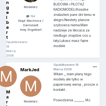
n
BUDOWA i PILOTAZ
g
Modelarz
RADIOMODELI.Ksiazke
e
znalazlem pare dni temu w
194
l
alegro.Niestety planow
Skąd: Mechnice /
b
szybowca niema.Mam
Darmstadt
e
Imię: Engelbert
nadzieje ze tikicaca za
r
niedlugo znajdzie cos u
t
taty.Lukasz masz fajne
Opublikowano
modele
18
Marca
2008
Opublikowano
19
MarkJed
Marca 2008
Witam ,, mam plany tego
modelu ale tylko w
papierowej wersji , prosze o
kontakt .
M
a
Powodzenia ,,,,,,,,,,, MJ.
r
Modelarz