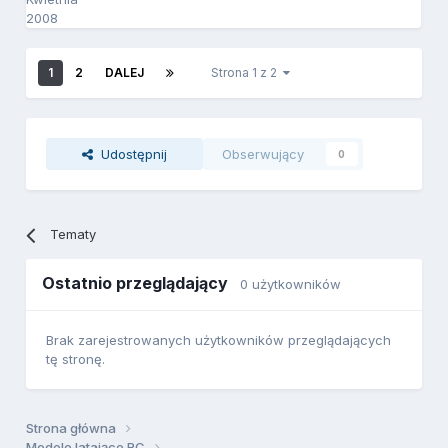
2008
1
2
DALEJ
Strona 1 z 2
Udostępnij
Obserwujący
0
Tematy
Ostatnio przeglądający
0 użytkowników
Brak zarejestrowanych użytkowników przeglądających
tę stronę.
Strona główna
Modele latające RC