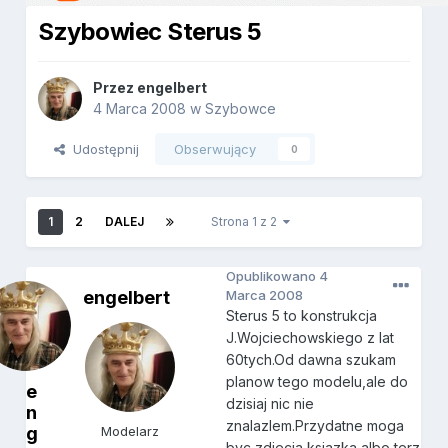
Szybowiec Sterus 5
Przez
engelbert
4 Marca 2008
w
Szybowce
Udostępnij
Obserwujący
0
1
2
DALEJ
Strona 1 z 2
Opublikowano
4
engelbert
Marca 2008
Sterus 5 to konstrukcja
J.Wojciechowskiego z lat
60tych.Od dawna szukam
planow tego modelu,ale do
e
dzisiaj nic nie
n
znalazlem.Przydatne moga
g
Modelarz
byc zdjecia,ksiazka,albo terz