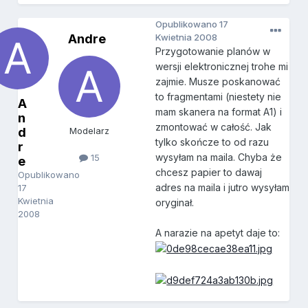
Opublikowano
17
Andre
Kwietnia 2008
Przygotowanie planów w
wersji elektronicznej trohe mi
zajmie. Musze poskanować
to fragmentami (niestety nie
A
mam skanera na format A1) i
n
zmontować w całość. Jak
d
Modelarz
tylko skończe to od razu
r
wysyłam na maila. Chyba że
15
e
chcesz papier to dawaj
Opublikowano
adres na maila i jutro wysyłam
17
Kwietnia
oryginał.
2008
A narazie na apetyt daje to: