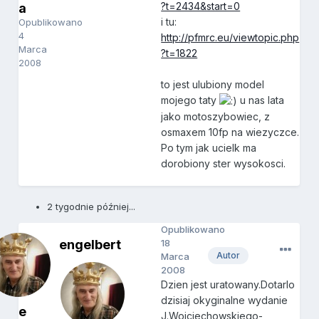
?t=2434&start=0
a
i tu:
Opublikowano
4
http://pfmrc.eu/viewtopic.php
Marca
?t=1822
2008
to jest ulubiony model
mojego taty
u nas lata
jako motoszybowiec, z
osmaxem 10fp na wiezyczce.
Po tym jak ucielk ma
dorobiony ster wysokosci.
2 tygodnie później...
Opublikowano
engelbert
18
Autor
Marca
2008
Dzien jest uratowany.Dotarlo
dzisiaj okyginalne wydanie
e
J.Wojciechowskiego-