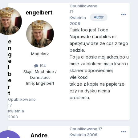
Opublikowano
engelbert
17
Autor
Kwietnia
2008
Taak too jest Tooo.
Naprawde narobiles mi
e
apetytu,widze ze cos z tego
n
bedzie.
g
Modelarz
To ja ci posle moj adres,bo u
e
mnie za blokiem maja ksero i
194
l
skaner odpowiedniej
Skąd: Mechnice /
b
wielkosci
Darmstadt
e
Imię: Engelbert
tak ze z kopia na papierze
r
czy na dysku niema
t
problemu.
Opublikowano
17
Kwietnia
2008
Opublikowano
17
Andre
Kwietnia 2008