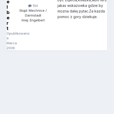
e
jakas wskazowka gdzie by
194
l
Skąd: Mechnice /
mozna dalej pytac.Za kazda
b
Darmstadt
pomoc z gory dziekuje.
e
Imię: Engelbert
r
t
Opublikowano
4
Marca
2008