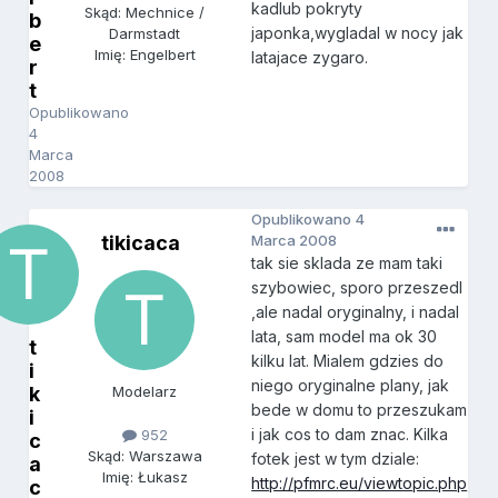
kadlub pokryty
Skąd: Mechnice /
b
japonka,wygladal w nocy jak
Darmstadt
e
Imię: Engelbert
latajace zygaro.
r
t
Opublikowano
4
Marca
2008
Opublikowano
4
tikicaca
Marca 2008
tak sie sklada ze mam taki
szybowiec, sporo przeszedl
,ale nadal oryginalny, i nadal
lata, sam model ma ok 30
t
kilku lat. Mialem gdzies do
i
niego oryginalne plany, jak
k
Modelarz
bede w domu to przeszukam
i
i jak cos to dam znac. Kilka
952
c
Skąd: Warszawa
fotek jest w tym dziale:
a
Imię: Łukasz
http://pfmrc.eu/viewtopic.php
c