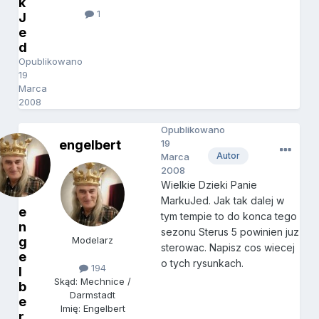
k
1
J
e
d
Opublikowano
19
Marca
2008
Opublikowano
engelbert
19
Autor
Marca
2008
Wielkie Dzieki Panie
MarkuJed. Jak tak dalej w
e
tym tempie to do konca tego
n
sezonu Sterus 5 powinien juz
g
Modelarz
sterowac. Napisz cos wiecej
e
o tych rysunkach.
194
l
Skąd: Mechnice /
b
Darmstadt
e
Imię: Engelbert
r