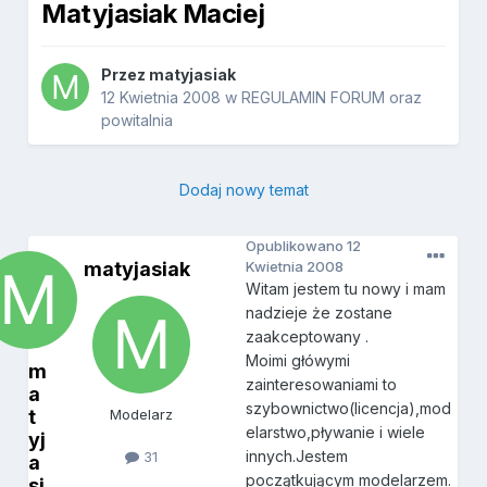
Matyjasiak Maciej
Przez
matyjasiak
12 Kwietnia 2008
w
REGULAMIN FORUM oraz
powitalnia
Dodaj nowy temat
Opublikowano
12
matyjasiak
Kwietnia 2008
Witam jestem tu nowy i mam
nadzieje że zostane
zaakceptowany .
Moimi główymi
m
zainteresowaniami to
a
szybownictwo(licencja),mod
t
Modelarz
elarstwo,pływanie i wiele
yj
innych.Jestem
31
a
początkującym modelarzem.
si