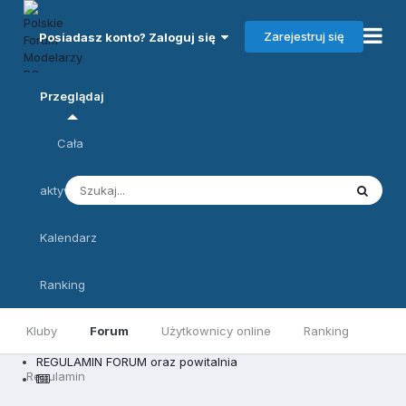
Zarejestruj się
Posiadasz konto? Zaloguj się
Przeglądaj
Cała
aktywność
Kalendarz
Ranking
Kluby
Forum
Użytkownicy online
Ranking
REGULAMIN FORUM oraz powitalnia
Regulamin