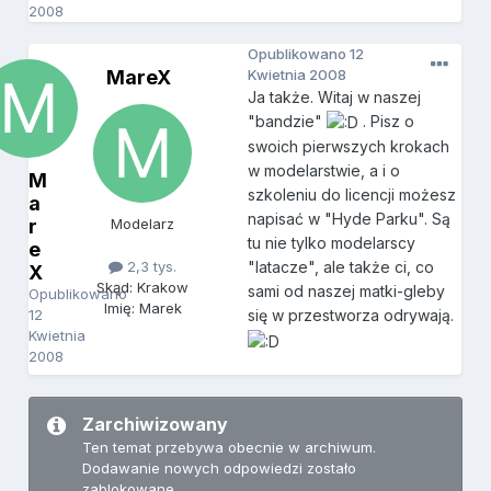
2008
Opublikowano
12
MareX
Kwietnia 2008
Ja także. Witaj w naszej
"bandzie"
. Pisz o
swoich pierwszych krokach
w modelarstwie, a i o
M
szkoleniu do licencji możesz
a
napisać w "Hyde Parku". Są
r
Modelarz
tu nie tylko modelarscy
e
2,3 tys.
"latacze", ale także ci, co
X
Skąd: Krakow
sami od naszej matki-gleby
Opublikowano
Imię: Marek
12
się w przestworza odrywają.
Kwietnia
2008
Zarchiwizowany
Ten temat przebywa obecnie w archiwum.
Dodawanie nowych odpowiedzi zostało
zablokowane.