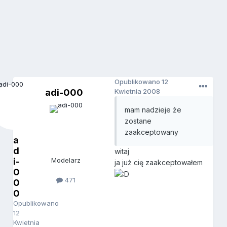
Opublikowano
12
adi-000
Kwietnia 2008
mam nadzieje że
zostane
zaakceptowany
a
d
witaj
i-
Modelarz
ja już cię zaakceptowałem
0
471
0
0
Opublikowano
12
Kwietnia