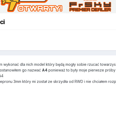
ci
em wykonać dla nich model który będą mogły sobie rzucać towarzy
postanowiłem go nazwać
A4
ponieważ to były moje pierwsze próby p
A4
pronu 3mm który mi został ze skrzydła od RWD i nie chciałem roz