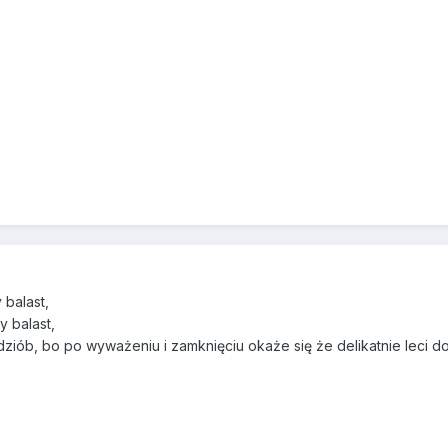
 balast,
y balast,
b, bo po wyważeniu i zamknięciu okaże się że delikatnie leci do prz