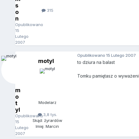
s
315
o
n
Opublikowano
15
Lutego
2007
Opublikowano
15 Lutego 2007
motyl
to dziura na balast
Tomku pamiętasz o wyważeniu 
m
o
t
Modelarz
yl
3,8 tys.
Opublikowano
Skąd: żyrardów
15
Imię: Marcin
Lutego
2007