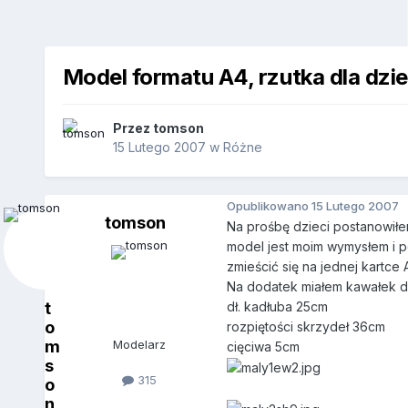
Model formatu A4, rzutka dla dzie
Przez
tomson
15 Lutego 2007
w
Różne
Opublikowano
15 Lutego 2007
tomson
Na prośbę dzieci postanowił
model jest moim wymysłem i 
zmieścić się na jednej kartce 
Na dodatek miałem kawałek de
t
dł. kadłuba 25cm
o
rozpiętości skrzydeł 36cm
m
Modelarz
cięciwa 5cm
s
315
o
n