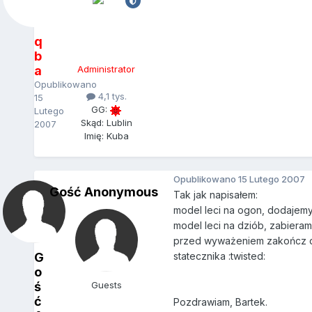
q
b
a
Administrator
Opublikowano
4,1 tys.
15
GG:
Lutego
Skąd: Lublin
2007
Imię: Kuba
Opublikowano
15 Lutego 2007
Gość Anonymous
Tak jak napisałem:
model leci na ogon, dodajemy
model leci na dziób, zabieram
przed wyważeniem zakończ dzió
G
statecznika :twisted:
o
ś
Guests
ć
Pozdrawiam, Bartek.