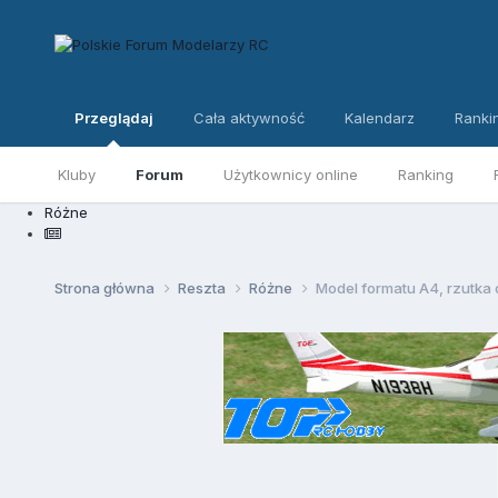
Przeglądaj
Cała aktywność
Kalendarz
Ranki
Kluby
Forum
Użytkownicy online
Ranking
Różne
Strona główna
Reszta
Różne
Model formatu A4, rzutka d