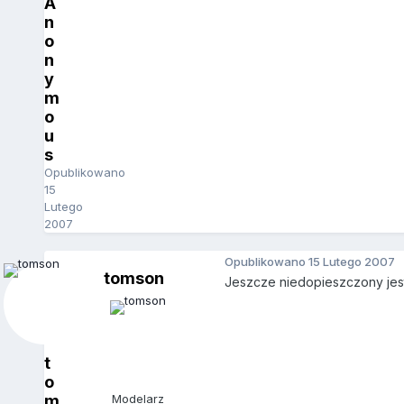
A
n
o
n
y
m
o
u
s
Opublikowano
15
Lutego
2007
Opublikowano
15 Lutego 2007
tomson
Jeszcze niedopieszczony jest
t
o
m
Modelarz