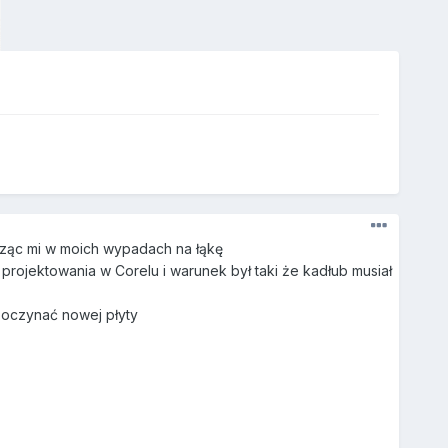
sząc mi w moich wypadach na łąkę
rojektowania w Corelu i warunek był taki że kadłub musiał
poczynać nowej płyty