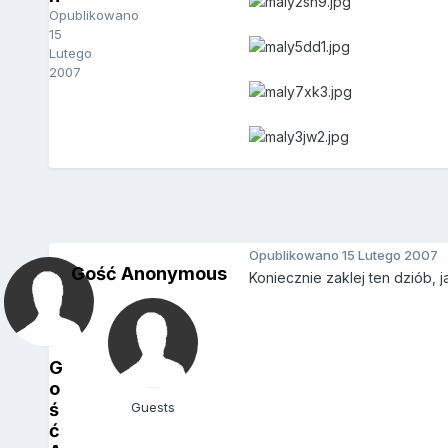
Opublikowano
15
Lutego
2007
Opublikowano
15 Lutego 2007
Gość Anonymous
Koniecznie zaklej ten dziób, 
G
o
ś
Guests
ć