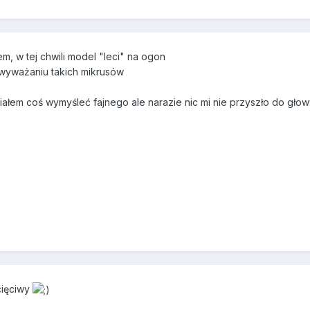
m, w tej chwili model "leci" na ogon
 wyważaniu takich mikrusów
iałem coś wymyśleć fajnego ale narazie nic mi nie przyszło do głow
cięciwy