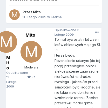
Przez
Mito
11 Lutego 2009
w
Kraksa
Opublikowano
11
Mito
Lutego 2009
To miał być ostatni lot z serii
lotów oblotowych mojego SU
31.
I teraz błędy:
M
Rozanielenie udanym (do tej
it
pory) przebiegiem oblotu
o
Modelarz
Zlekceważenie zauważonej
Opublikowano
nierówności na drodze
36
11
Lutego
rozbiegu - jakieś 3m przed
2009
samolotem było łagodne, ale
nie takie małe obniżenie i
wzniesienie terenu. Zamiast
przestawić model gdzie