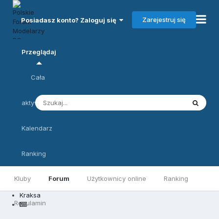
Zarejestruj się
Posiadasz konto? Zaloguj się
Przeglądaj
Cała
aktywność
Kalendarz
Ranking
Kluby
Forum
Użytkownicy online
Ranking
Kraksa
Regulamin