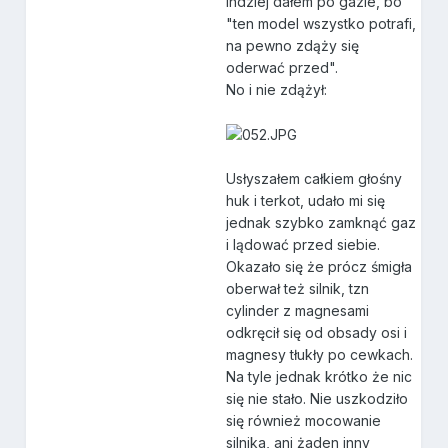
indziej dałem po gazie, bo
"ten model wszystko potrafi,
na pewno zdąży się
oderwać przed".
No i nie zdążył:
Usłyszałem całkiem głośny
huk i terkot, udało mi się
jednak szybko zamknąć gaz
i lądować przed siebie.
Okazało się że prócz śmigła
oberwał też silnik, tzn
cylinder z magnesami
odkręcił się od obsady osi i
magnesy tłukły po cewkach.
Na tyle jednak krótko że nic
się nie stało. Nie uszkodziło
się również mocowanie
silnika, ani żaden inny