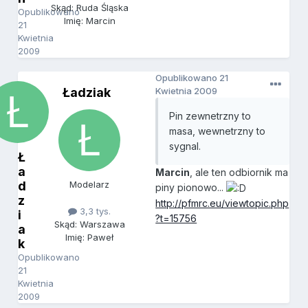
Skąd: Ruda Śląska
Opublikowano
Imię: Marcin
21
Kwietnia
2009
Opublikowano
21
Ładziak
Kwietnia 2009
Pin zewnetrzny to
masa, wewnetrzny to
sygnal.
Ł
a
Marcin
, ale ten odbiornik ma
d
Modelarz
piny pionowo...
z
http://pfmrc.eu/viewtopic.php
3,3 tys.
i
?t=15756
Skąd: Warszawa
a
Imię: Paweł
k
Opublikowano
21
Kwietnia
2009