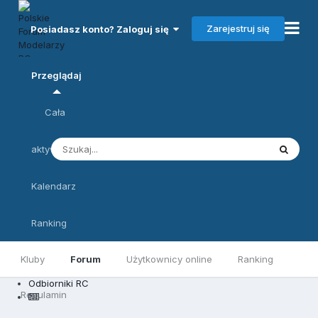
Zarejestruj się
Posiadasz konto? Zaloguj się
Przeglądaj
Cała
aktywność
Kalendarz
Ranking
Kluby
Forum
Użytkownicy online
Ranking
Odbiorniki RC
Regulamin