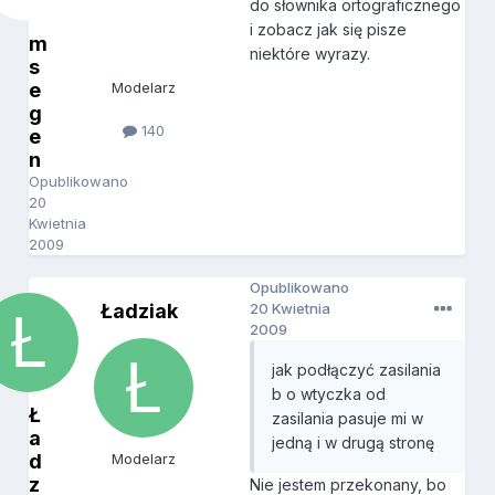
do słownika ortograficznego
i zobacz jak się pisze
m
niektóre wyrazy.
s
e
Modelarz
g
140
e
n
Opublikowano
20
Kwietnia
2009
Opublikowano
Ładziak
20 Kwietnia
2009
jak podłączyć zasilania
b o wtyczka od
Ł
zasilania pasuje mi w
a
jedną i w drugą stronę
d
Modelarz
z
Nie jestem przekonany, bo