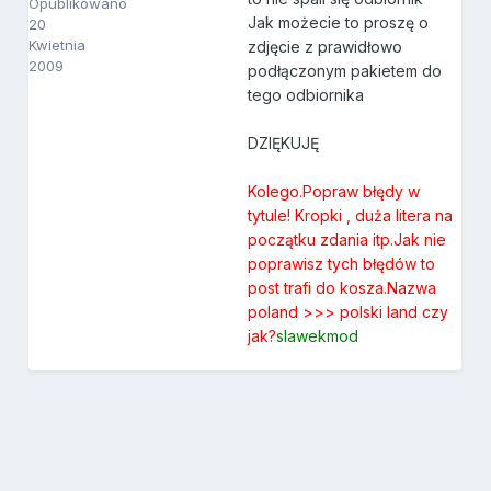
Opublikowano
Jak możecie to proszę o
20
Kwietnia
zdjęcie z prawidłowo
2009
podłączonym pakietem do
tego odbiornika
DZIĘKUJĘ
Kolego.Popraw błędy w
tytule! Kropki , duża litera na
początku zdania itp.Jak nie
poprawisz tych błędów to
post trafi do kosza.Nazwa
poland >>> polski land czy
jak?
slawekmod