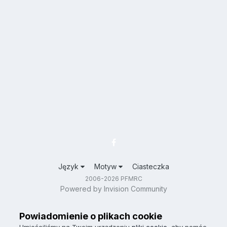
Język
Motyw
Ciasteczka
2006-2026 PFMRC
Powered by Invision Community
Powiadomienie o plikach cookie
Umieściliśmy na Twoim urządzeniu
pliki cookie
, aby pomóc