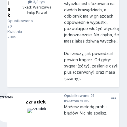
3,3 tys.
i
wtyczka jest sfazowana na
Skąd: Warszawa
a
dwóch krawędziach, a
Imię: Paweł
k
odbiornik ma w gniazdach
Opublikowano
odpowiednie wypustki,
20
pozwalające włożyć wtyczkę
Kwietnia
jednoznacznie. No chyba, że
2009
masz jakąś dziwną wtyczkę...
Do rzeczy, jak powiedział
pewien tragarz. Od góry:
sygnał (żółty), zasilanie czyli
plus (czerwony) oraz masa
(czarny).
Opublikowano
21
zzradek
Kwietnia 2009
Możesz metodą prób i
błędów. Nic nie spalisz.