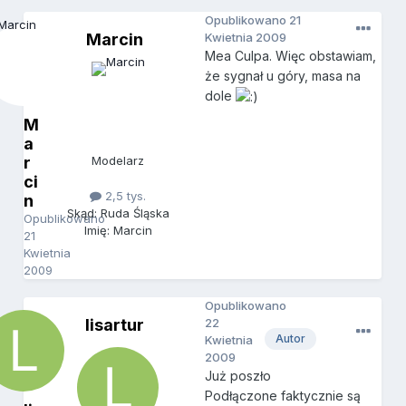
Opublikowano
21
Marcin
Kwietnia 2009
Mea Culpa. Więc obstawiam,
że sygnał u góry, masa na
dole
M
a
r
Modelarz
ci
2,5 tys.
n
Skąd: Ruda Śląska
Opublikowano
Imię: Marcin
21
Kwietnia
2009
Opublikowano
lisartur
22
Autor
Kwietnia
2009
Już poszło
Podłączone faktycznie są