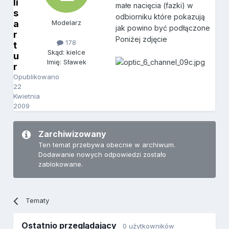
li
małe nacięcia (fazki) w
s
odbiorniku które pokazują
a
Modelarz
jak powino być podłączone
r
Poniżej zdjęcie
178
t
Skąd: kielce
u
Imię: Sławek
r
Opublikowano
22
Kwietnia
2009
Zarchiwizowany
Ten temat przebywa obecnie w archiwum.
Dodawanie nowych odpowiedzi zostało
zablokowane.
Tematy
Ostatnio przeglądający
0 użytkowników