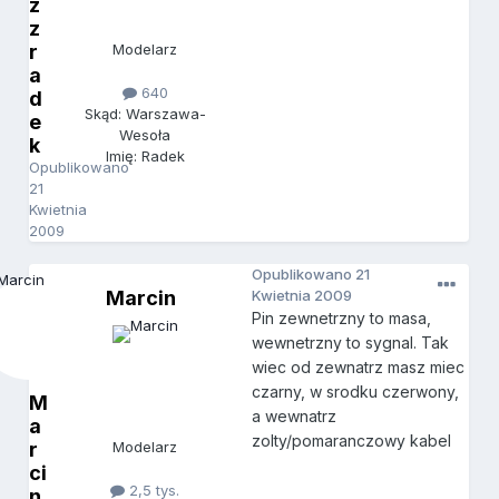
z
z
r
Modelarz
a
640
d
Skąd: Warszawa-
e
Wesoła
k
Imię: Radek
Opublikowano
21
Kwietnia
2009
Opublikowano
21
Marcin
Kwietnia 2009
Pin zewnetrzny to masa,
wewnetrzny to sygnal. Tak
wiec od zewnatrz masz miec
czarny, w srodku czerwony,
M
a wewnatrz
a
zolty/pomaranczowy kabel
r
Modelarz
ci
2,5 tys.
n