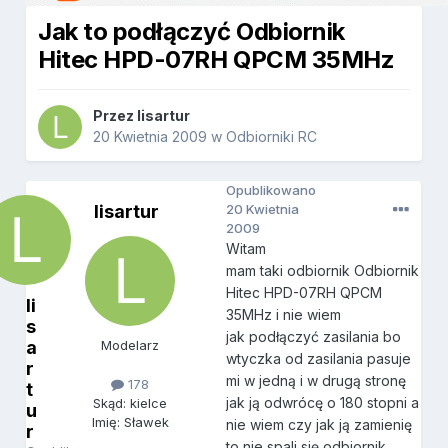
Jak to podłączyć Odbiornik
Hitec HPD-07RH QPCM 35MHz
Przez
lisartur
20 Kwietnia 2009
w
Odbiorniki RC
Opublikowano
lisartur
20 Kwietnia
2009
Witam
mam taki odbiornik Odbiornik
Hitec HPD-07RH QPCM
li
35MHz i nie wiem
s
jak podłączyć zasilania bo
a
Modelarz
wtyczka od zasilania pasuje
r
mi w jedną i w drugą stronę
178
t
jak ją odwrócę o 180 stopni a
Skąd: kielce
u
Imię: Sławek
nie wiem czy jak ją zamienię
r
to nie spali się odbiornik