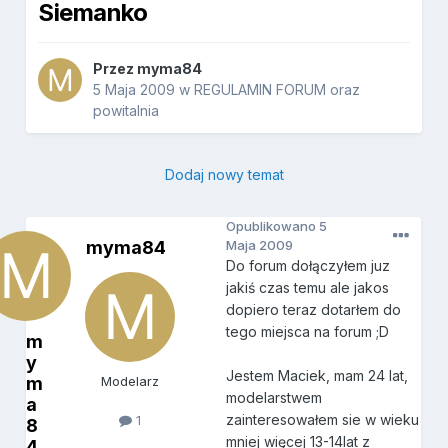
Siemanko
Przez
myma84
5 Maja 2009
w
REGULAMIN FORUM oraz
powitalnia
Dodaj nowy temat
Opublikowano
5
myma84
Maja 2009
Do forum dołączyłem juz
jakiś czas temu ale jakos
dopiero teraz dotarłem do
tego miejsca na forum ;D
m
y
Jestem Maciek, mam 24 lat,
m
Modelarz
modelarstwem
a
zainteresowałem sie w wieku
1
8
mniej więcej 13-14lat z
4