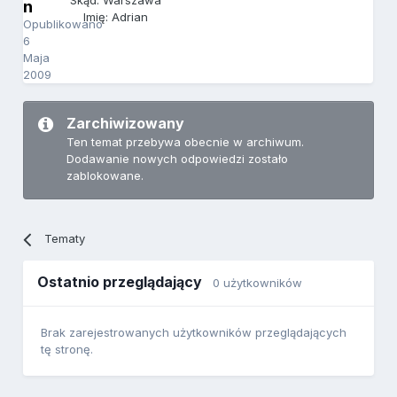
Skąd: Warszawa
n
Imię: Adrian
Opublikowano
6
Maja
2009
Zarchiwizowany
Ten temat przebywa obecnie w archiwum.
Dodawanie nowych odpowiedzi zostało
zablokowane.
Tematy
Ostatnio przeglądający
0 użytkowników
Brak zarejestrowanych użytkowników przeglądających
tę stronę.