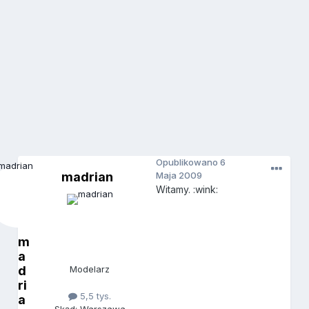
Opublikowano
6
madrian
Maja 2009
Witamy. :wink:
m
a
d
Modelarz
ri
5,5 tys.
a