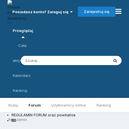
Zarejestruj się
Posiadasz konto? Zaloguj się
Przeglądaj
Cała
aktywność
Kalendarz
Ranking
Kluby
Forum
Użytkownicy online
Ranking
REGULAMIN FORUM oraz powitalnia
Regulamin