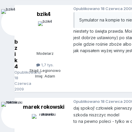
Opublikowano
18 Czerwca 200
bzik4
Symulator na kompie to nie
niestety to święta prawda. M
jest dobrze ustawiony) po starc
b
pole gdzie rośnie zboże albo 
z
jak napisałem wyżej winny jest 
i
Modelarz
k
1,7 tys.
4
Skąd: Legionowo
Opublikowano
Imię: Adam
18
Czerwca
2009
Opublikowano
18 Czerwca 200
marek rokowski
daj spokoj! człowiek pierwszy
szkoda niszczyc model
to na pewno poleci - tylko w