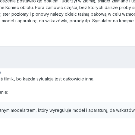
zenia postawiło go bokiem i uderzył w ziemię, śmigło złamane i u
e.Koniec oblotu. Pora zamówić części, bez których dalsze próby si
eł, ster poziomy i pionowy należy okleić taśmą pakową w celu wzmo
model i aparaturę, da wskazówki, porady itp. Symulator na kompie t
9
iś filmik, bo każda sytualcja jest całkowicie inna.
nie:
anym modelarzem, który wyreguluje model i aparaturę, da wskazówki