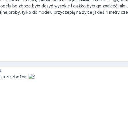
delu bo zboże było dosyć wysokie i ciężko było go znaleźć, ale ud
jne próby, tylko do modelu przyczepię na żyłce jakieś 4 metry cz
9
pola ze zbożem