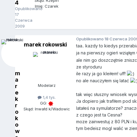
Skąd: Rzepin
4
Imię: Czarek
Opublikowano
17
Czerwca
2009
Opublikowano
18 Czerwca 200
marek rokowski
taa.. kazdy to kiedys przerabia
ja na pierwszy ogień wziąłęm
ale nim go doszczętnie zniszc
ze styroduru
m
ile razy ja go kleiłem! uff!
a
no ale nauczyłem się latać
r
Modelarz
e
tak więc słuszny wniosek wys
1,4 tys.
k
Ja dopiero jak trafiłem pod s
GG:
r
latałeś na symulatorze? znacz
Skąd: Inwałd k/Wadowic
o
z czego jest ta Cesna?
k
moze zainwestuj z 80 PLN i k
o
tym bedeisz mogl walić w ziem
w