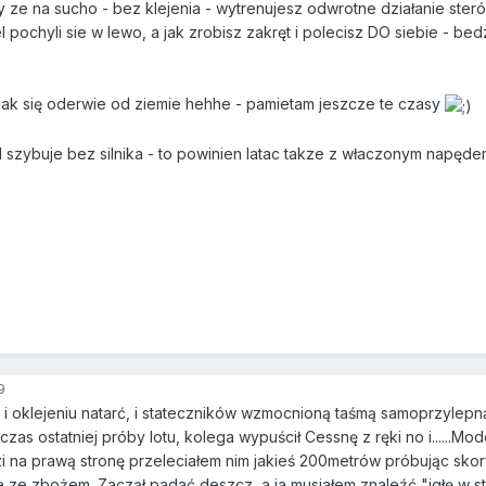
ny ze na sucho - bez klejenia - wytrenujesz odwrotne działanie steró
 pochyli sie w lewo, a jak zrobisz zakręt i polecisz DO siebie - be
 jak się oderwie od ziemie hehhe - pamietam jeszcze te czasy
l szybuje bez silnika - to powinien latac takze z właczonym napęde
9
 i oklejeniu natarć, i stateczników wzmocnioną taśmą samoprzylepn
zas ostatniej próby lotu, kolega wypuścił Cessnę z ręki no i......Mo
 na prawą stronę przeleciałem nim jakieś 200metrów próbując skor
le ze zbożem. Zaczął padać deszcz, a ja musiałem znaleźć "igłę w 