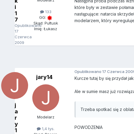
k
Modelarz
Następna próba podczas wznos
i
które były w zestawie połaman
133
1
następujące: natarcia skrzyd
GG:
7
modelarzem, który wyreguluje 
Skąd: Pułtusk
Opublikowano
Imię: Łukasz
17
Czerwca
2009
Opublikowano
17 Czerwca 200
jary14
Kurcze tutaj by się przydał jak
Ale w sumie masz już rozwiąza
j
Trzeba spotkać się z oblat
a
r
Modelarz
y
POWODZENIA
1,4 tys.
1