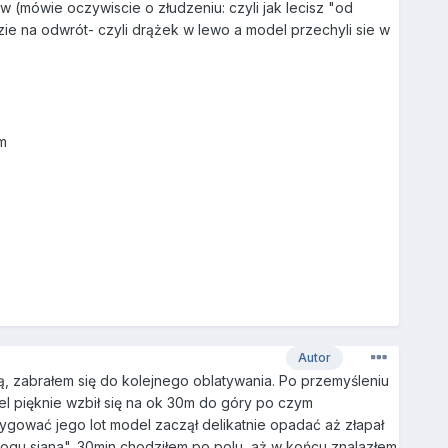
w (mówie oczywiscie o złudzeniu: czyli jak lecisz "od
dzie na odwrót- czyli drążek w lewo a model przechyli sie w
m
Autor
ą, zabrałem się do kolejnego oblatywania. Po przemyśleniu
del pięknie wzbił się na ok 30m do góry po czym
ygować jego lot model zaczął delikatnie opadać aż złapał
stogu siana". 30min chodziłem po polu, aż w końcu znalazłem