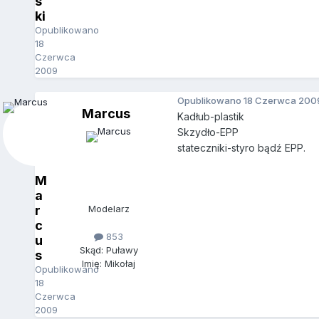
s
ki
Opublikowano
18
Czerwca
2009
Opublikowano
18 Czerwca 200
Marcus
Kadłub-plastik
Skzydło-EPP
stateczniki-styro bądź EPP.
M
a
r
Modelarz
c
853
u
Skąd: Puławy
s
Imię: Mikołaj
Opublikowano
18
Czerwca
2009