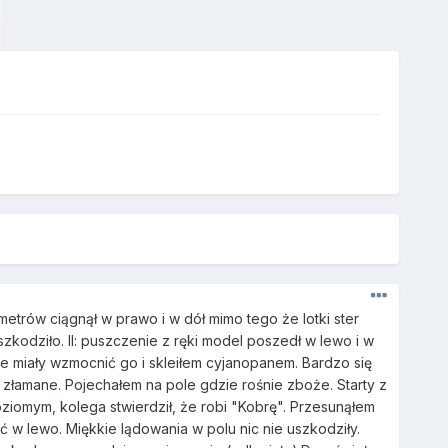
 metrów ciągnął w prawo i w dół mimo tego że lotki ster
kodziło. II: puszczenie z ręki model poszedł w lewo i w
óre miały wzmocnić go i skleiłem cyjanopanem. Bardzo się
gło złamane. Pojechałem na pole gdzie rośnie zboże. Starty z
poziomym, kolega stwierdził, że robi "Kobrę". Przesunąłem
ać w lewo. Miękkie lądowania w polu nic nie uszkodziły.