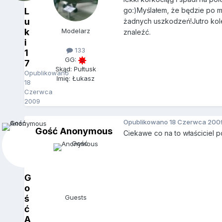
L
go:)Myślałem, że będzie po mo
u
żadnych uszkodzeń!Jutro kole
k
Modelarz
znaleźć.
i
133
1
GG:
7
Skąd: Pułtusk
Opublikowano
Imię: Łukasz
18
Czerwca
2009
Opublikowano
18 Czerwca 200
Gość Anonymous
Ciekawe co na to właściciel 
G
o
ś
Guests
ć
A