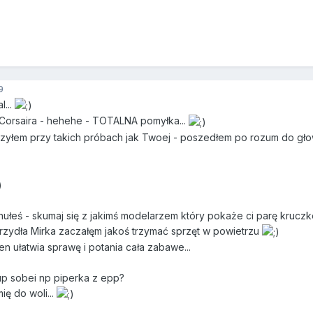
9
l...
 Corsaira - hehehe - TOTALNA pomyłka...
zyłem przy takich próbach jak Twoej - poszedłem po rozum do głowy
nułeś - skumaj się z jakimś modelarzem który pokaże ci parę kruczk
krzydła Mirka zaczałęm jakoś trzymać sprzęt w powietrzu
en ułatwia sprawę i potania cała zabawe...
up sobei np piperka z epp?
ię do woli...