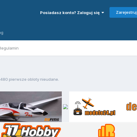
Zarejestruj
Posiadasz konto? Zaloguj się
ng
Regulamin
480 pierwsze obloty nieudane.