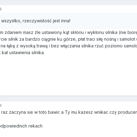
9
 wszystko, rzeczywistość jest inna!
oim zdaniem masz źle ustawiony kąt skłonu i wykłonu silnika (nie 
ie silnik za bardzo ciągnie ku górze, płat traci siłę nośną i samolot
na łąkę z wysoką trawą i bez włączania silnika rzuć poziomo samolo
kat ustawienia silnika.
9
 raz zaczyna sie w toto bawic a Ty mu kazesz wnikac czy producent
 odpowiednich rekach