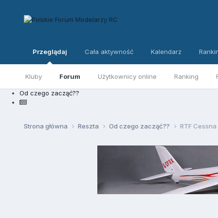
Przeglądaj
Cała aktywność
Kalendarz
Ranki
Kluby
Forum
Użytkownicy online
Ranking
Od czego zacząć??
Strona główna
Reszta
Od czego zacząć??
RTF Cessna 