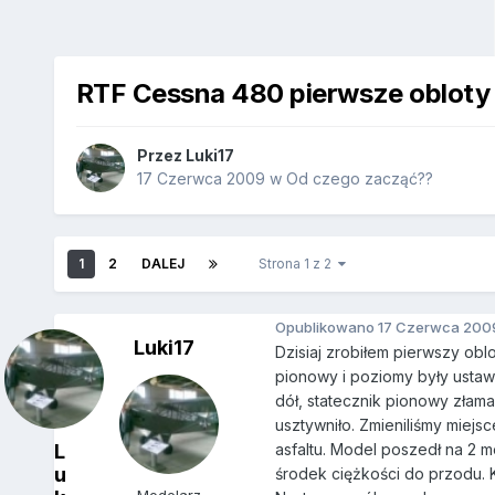
RTF Cessna 480 pierwsze obloty
Przez
Luki17
17 Czerwca 2009
w
Od czego zacząć??
1
2
DALEJ
Strona 1 z 2
Opublikowano
17 Czerwca 200
Luki17
Dzisiaj zrobiłem pierwszy oblo
pionowy i poziomy były ustaw
dół, statecznik pionowy złama
usztywniło. Zmieniliśmy miejsc
L
asfaltu. Model poszedł na 2 m
u
środek ciężkości do przodu. Ko