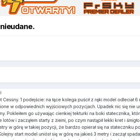
 nieudane.
9
t Cessny. 1 podejście: na łące kolega puścił z ręki model odleciał 6
ione w odpowiednich wyjściowych pozycjach. Upadek nic się nie usz
ny. Pokleiłem go używając cienkiej tekturki na boki statecznika, kt
e lotów i zacząłem starty z ziemi, po czym nastąpił lekki kret i śmi
etry w górę w takiej pozycji, że bardzo opierał się na stateczniku 
lejny start model uniósł się w górę na jakieś 3 metry i zaczął spad