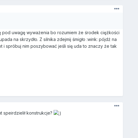
biorę pod uwagę wyważenia bo rozumiem że środek ciężkości
 upada na skrzydło. Z silnika zdejmij śmigło :wink: pójdź na
t i spróbuj nim poszybować jeśli się uda to znaczy że tak
 speirdzielił konstrukcje?