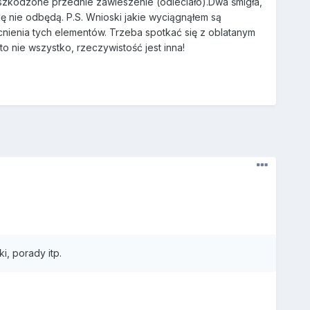
szkodzone przednie zawieszenie (odleciało).Dwa śmigła,
ę nie odbędą. P.S. Wnioski jakie wyciągnąłem są
cnienia tych elementów. Trzeba spotkać się z oblatanym
o nie wszystko, rzeczywistość jest inna!
, porady itp.