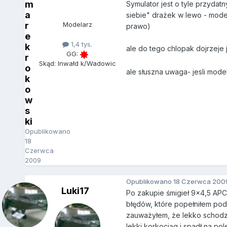
m
Symulator jest o tyle przydat
a
siebie" drażek w lewo - model
r
Modelarz
prawo)
e
1,4 tys.
k
ale do tego chlopak dojrzeje
GG:
r
Skąd: Inwałd k/Wadowic
o
ale słuszna uwaga- jesli mode
k
o
w
s
ki
Opublikowano
18
Czerwca
2009
Opublikowano
18 Czerwca 200
Luki17
Po zakupie śmigieł 9x4,5 APC
błędów, które popełniłem podc
zauważyłem, że lekko schodzi
lekki korkociąg i spadł na po