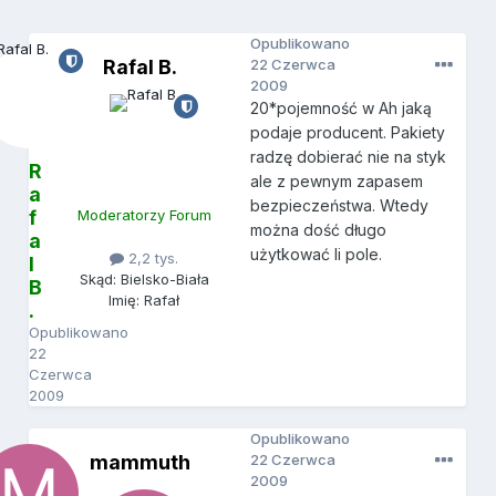
Opublikowano
Rafal B.
22 Czerwca
2009
20*pojemność w Ah jaką
podaje producent. Pakiety
radzę dobierać nie na styk
R
ale z pewnym zapasem
a
bezpieczeństwa. Wtedy
f
Moderatorzy Forum
można dość długo
a
użytkować li pole.
2,2 tys.
l
Skąd: Bielsko-Biała
B
Imię: Rafał
.
Opublikowano
22
Czerwca
2009
Opublikowano
mammuth
22 Czerwca
2009