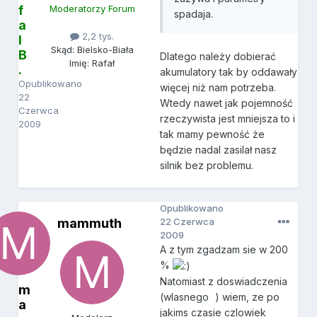
f
Moderatorzy Forum
spadaja.
a
2,2 tys.
l
Skąd: Bielsko-Biała
B
Dlatego należy dobierać
Imię: Rafał
.
akumulatory tak by oddawały
Opublikowano
więcej niż nam potrzeba.
22
Wtedy nawet jak pojemność
Czerwca
rzeczywista jest mniejsza to i
2009
tak mamy pewność że
będzie nadal zasilał nasz
silnik bez problemu.
Opublikowano
mammuth
22 Czerwca
2009
A z tym zgadzam sie w 200
%
Natomiast z doswiadczenia
m
(wlasnego
) wiem, ze po
a
jakims czasie czlowiek