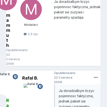
Ja doradzalbym liczyc
pojemnosc faktyczna, jednak
pakiet sie zuzywa i
m
parametry spadaja.
a
m
Modelarz
m
2,5 tys.
u
t
h
Opublikowano
22
Czerwca
2009
Opublikowano
Rafal B.
22 Czerwca
2009
Ja doradzalbym liczyc
pojemnosc faktyczna,
R
jednak pakiet sie
a
zuzywa i parametry