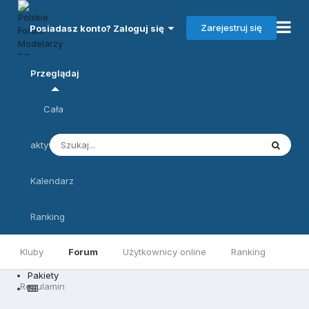
Zarejestruj się
Posiadasz konto? Zaloguj się
Przeglądaj
Cała
aktywność
Kalendarz
Ranking
Kluby
Forum
Użytkownicy online
Ranking
Pakiety
Regulamin