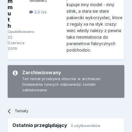
m
Modelarz
kupuje inny model - inny
m
silnik, a stara sie stare
2,5 tys.
u
pakieciki wykorzystac, ktore
t
z reguly sa na styk :crazy:
h
wiec wtedy nalezy z pewna
Opublikowano
taka niesmialoscia do
22
Czerwca
parametrow fabrycznych
2009
podchodzic.
Zarchiwizowany
Ten temat przebywa obecnie w archiwum.
Dodawanie nowych odpowiedzi zostało
zablokowane.
Tematy
Ostatnio przeglądający
0 użytkowników