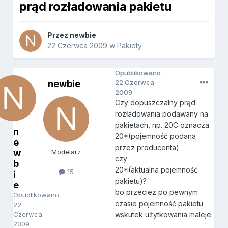
prąd rozładowania pakietu
Przez
newbie
22 Czerwca 2009
w
Pakiety
Opublikowano
newbie
22 Czerwca
2009
Czy dopuszczalny prąd
rozładowania podawany na
pakietach, np. 20C oznacza
n
20*(pojemność podana
e
przez producenta)
w
Modelarz
czy
b
20*(aktualna pojemność
15
i
pakietu)?
e
bo przecież po pewnym
Opublikowano
czasie pojemność pakietu
22
Czerwca
wskutek użytkowania maleje.
2009