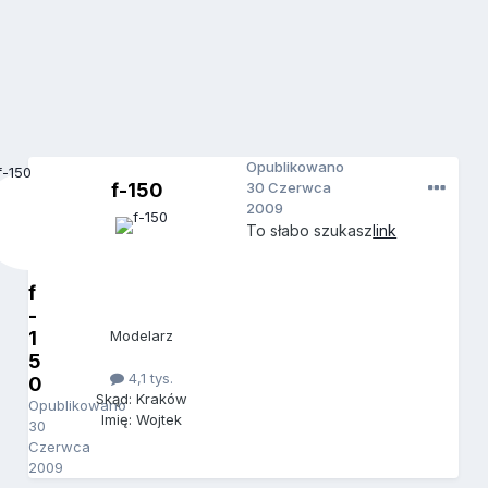
Opublikowano
f-150
30 Czerwca
2009
To słabo szukasz
link
f
-
1
Modelarz
5
4,1 tys.
0
Skąd: Kraków
Opublikowano
Imię: Wojtek
30
Czerwca
2009