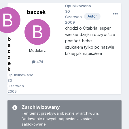
Opublikowano
baczek
30
Autor
Czerwca
2009
chodzi o Citabria
super
wielkie dzięki i oczywiście
b
pomógł
hehe
a
szukałem tylko po nazwie
c
Modelarz
takiej jak napisałem
z
474
e
k
Opublikowano
30
Czerwca
2009
Zarchiwizowany
Ten temat przebywa obecnie w archiwum.
Dodawanie nowych odpowiedzi zostało
zablokowane.