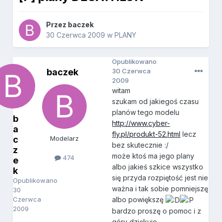
Przez
baczek
30 Czerwca 2009
w
PLANY
Opublikowano
baczek
30 Czerwca
2009
witam
szukam od jakiegoś czasu
planów tego modelu
b
http://www.cyber-
a
fly.pl/produkt-52.html
lecz
c
Modelarz
bez skutecznie :/
z
może ktoś ma jego plany
474
e
albo jakieś szkice wszystko
k
się przyda rozpiętość jest nie
Opublikowano
ważna i tak sobie pomniejszę
30
Czerwca
albo powiększę
2009
bardzo proszę o pomoc i z
góry dziękuje