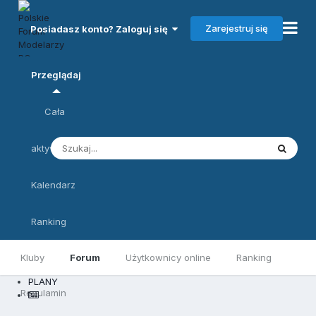
Zarejestruj się
Posiadasz konto? Zaloguj się
Przeglądaj
Cała
aktywność
Kalendarz
Ranking
Kluby
Forum
Użytkownicy online
Ranking
PLANY
Regulamin