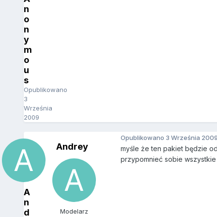
n
o
n
y
m
o
u
s
Opublikowano
3
Września
2009
Opublikowano
3 Września 200
Andrey
myśle że ten pakiet będzie o
przypomnieć sobie wszystkie p
A
n
d
Modelarz