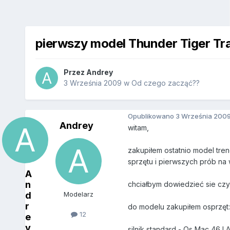
pierwszy model Thunder Tiger Tra
Przez
Andrey
3 Września 2009
w
Od czego zacząć??
Opublikowano
3 Września 200
Andrey
witam,
zakupiłem ostatnio model tren
sprzętu i pierwszych prób n
A
n
chciałbym dowiedzieć sie czy 
d
Modelarz
r
do modelu zakupiłem osprzęt:
12
e
y
silnik standard - Os Mac 46 L