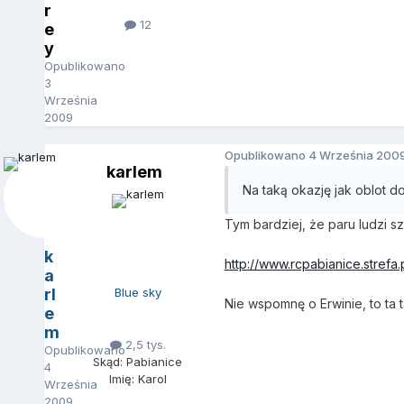
r
12
e
y
Opublikowano
3
Września
2009
Opublikowano
4 Września 200
karlem
Na taką okazję jak oblot d
Tym bardziej, że paru ludzi s
k
http://www.rcpabianice.strefa.p
a
rl
Blue sky
Nie wspomnę o Erwinie, to ta 
e
m
2,5 tys.
Opublikowano
Skąd: Pabianice
4
Imię: Karol
Września
2009