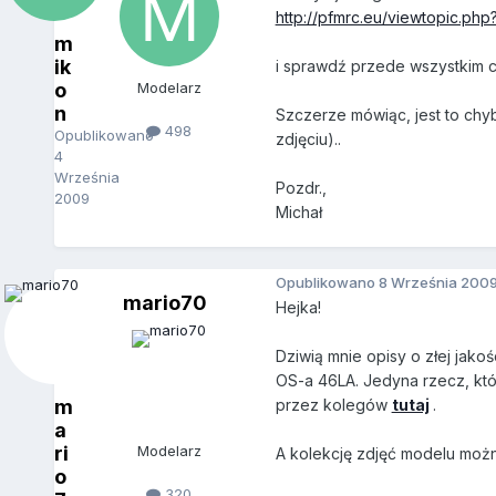
http://pfmrc.eu/viewtopic.ph
m
ik
i sprawdź przede wszystkim c
o
Modelarz
n
Szczerze mówiąc, jest to chyb
498
Opublikowano
zdjęciu)..
4
Września
Pozdr.,
2009
Michał
Opublikowano
8 Września 200
mario70
Hejka!
Dziwią mnie opisy o złej jak
OS-a 46LA. Jedyna rzecz, któr
m
przez kolegów
tutaj
.
a
ri
Modelarz
A kolekcję zdjęć modelu moż
o
320