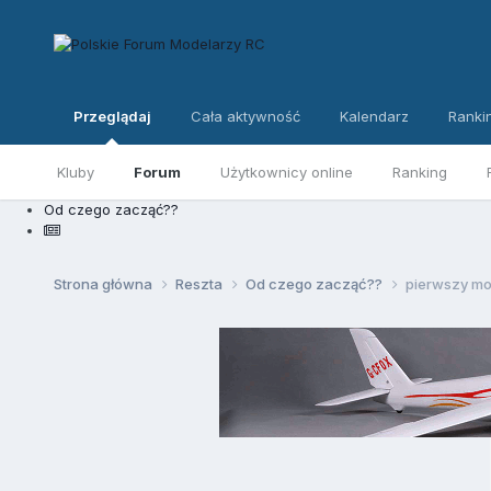
Przeglądaj
Cała aktywność
Kalendarz
Ranki
Kluby
Forum
Użytkownicy online
Ranking
Od czego zacząć??
Strona główna
Reszta
Od czego zacząć??
pierwszy mod