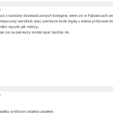
9
ś z bardziej doświadczonych kolegów, wiem ze w Pabianicach jest
miejscowy aeroklub wiec pierwsze kroki będę u siebie próbował st
ko wyszło jak należy...
e ze na pierwszy model spal. bedzie ok...
9
wątku w którym ostatnio pisałem: