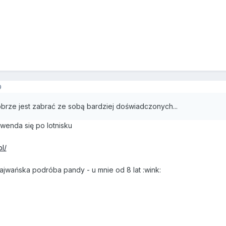
9
obrze jest zabrać ze sobą bardziej doświadczonych...
zwenda się po lotnisku
l/
tajwańska podróba pandy - u mnie od 8 lat :wink: