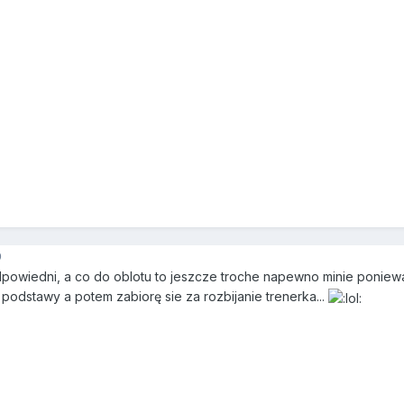
9
dpowiedni, a co do oblotu to jeszcze troche napewno minie ponie
odstawy a potem zabiorę sie za rozbijanie trenerka...