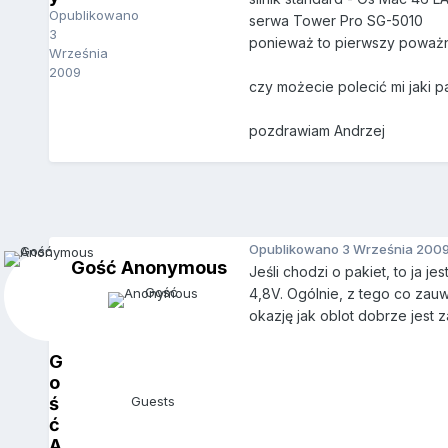
Opublikowano
serwa Tower Pro SG-5010
3
ponieważ to pierwszy poważn
Września
2009
czy możecie polecić mi jaki 
pozdrawiam Andrzej
Opublikowano
3 Września 200
Gość Anonymous
Jeśli chodzi o pakiet, to ja
4,8V. Ogólnie, z tego co zauw
okazję jak oblot dobrze jest 
G
o
ś
Guests
ć
A