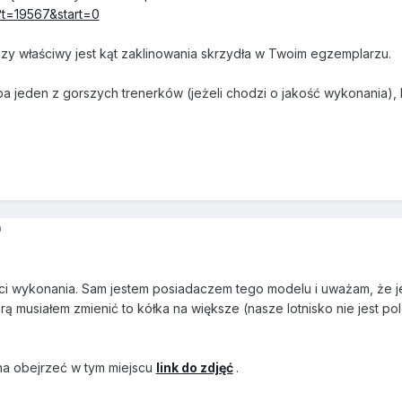
p?t=19567&start=0
zy właściwy jest kąt zaklinowania skrzydła w Twoim egzemplarzu.
a jeden z gorszych trenerków (jeżeli chodzi o jakość wykonania), 
9
ości wykonania. Sam jestem posiadaczem tego modelu i uważam, że
ą musiałem zmienić to kółka na większe (nasze lotnisko nie jest pol
na obejrzeć w tym miejscu
link do zdjęć
.