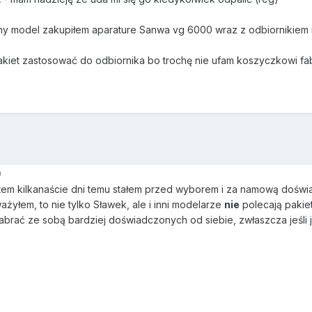
y model zakupiłem aparature Sanwa vg 6000 wraz z odbiornikiem i
pakiet zastosować do odbiornika bo trochę nie ufam koszyczkowi fa
9
 jestem kilkanaście dni temu stałem przed wyborem i za namową do
ażyłem, to nie tylko Sławek, ale i inni modelarze
nie
polecają pakie
zabrać ze sobą bardziej doświadczonych od siebie, zwłaszcza jeśli 