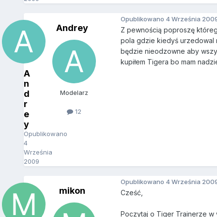
Opublikowano
4 Września 200
Andrey
Z pewnością poproszę którego
pola gdzie kiedyś urzedowal 
będzie nieodzowne aby wszyst
kupiłem Tigera bo mam nadziej
A
n
d
Modelarz
r
12
e
y
Opublikowano
4
Września
2009
Opublikowano
4 Września 200
mikon
Cześć,
Poczytaj o Tiger Trainerze w 