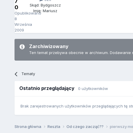
7
Skąd: Bydgoszcz
0
Imię: Mariusz
Opublikowano
8
Września
2009
Zarchiwizowany
Ten temat przebywa obecnie w archiwum. Dodawanie 
Tematy
Ostatnio przeglądający
0 użytkowników
Brak zarejestrowanych użytkowników przeglądających tę st
Strona główna
Reszta
Od czego zacząć??
pierwszy mod