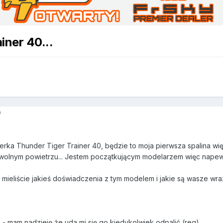
iner 40...
9
erka Thunder Tiger Trainer 40, będzie to moja pierwsza spalina wi
a wolnym powietrzu... Jestem początkującym modelarzem więc nape
mieliście jakieś doświadczenia z tym modelem i jakie są wasze wraż
A - mam nadzieję że uda mi się go kiedykolwiek odpalić (reg)