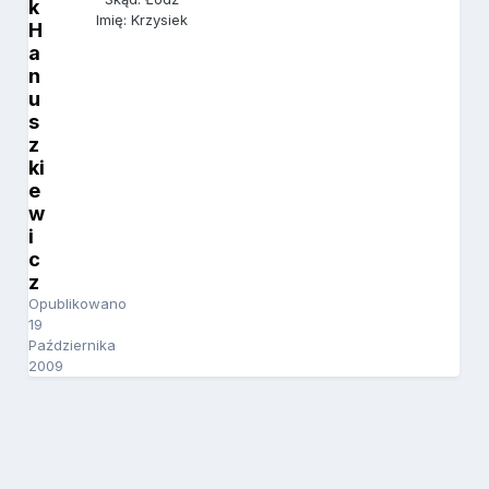
k
Imię: Krzysiek
H
a
n
u
s
z
ki
e
w
i
c
z
Opublikowano
19
Października
2009