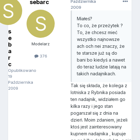
sebarc
Października
2009
Miałeś?
To co, że przeżytek ?
s
To, że chcesz mieć
e
wszystko najnowsze
b
Modelarz
ach och nei znaczy, że
a
te starsze już są do
376
r
bani bo kiedyś a nawet
c
do teraz ludzie latają na
Opublikowano
takich nadajnikach.
19
Października
Tak się składa, że kolega z
2009
lotniska z Rybnika posiada
ten nadajnik, widziałem go
kilka razy i jego stan
pogarszał się z dnia na
dzień. Moim zdaniem, jeżeli
ktoś jest zainteresowany
kupnem nadajnika , kupuje