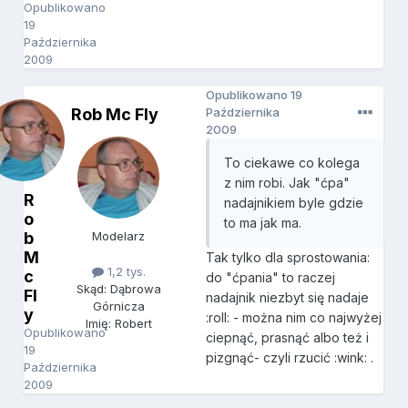
Opublikowano
19
Października
2009
Opublikowano
19
Rob Mc Fly
Października
2009
To ciekawe co kolega
z nim robi. Jak "ćpa"
R
nadajnikiem byle gdzie
o
to ma jak ma.
b
Modelarz
M
Tak tylko dla sprostowania:
1,2 tys.
c
do "ćpania" to raczej
Skąd: Dąbrowa
Fl
nadajnik niezbyt się nadaje
Górnicza
y
:roll: - można nim co najwyżej
Imię: Robert
Opublikowano
ciepnąć, prasnąć albo też i
19
pizgnąć- czyli rzucić :wink: .
Października
2009