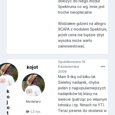
dołożyć do niego moduł
Spektruma co wg. mnie jest
troche nieopłacalne.
Widziałem gdzieś na allegro
9CAPA z modulem Spektrum,
jeżeli cena nie będzie zbyt
wysoka może warto
zainewestować.
Opublikowano
19
kojot
Października
2009
Mam 9-tkę od kilku lat.
Świetny nadajnik, chyba
jeden z najpopularniejszych
k
nadajników tej klasy na
o
świecie (patrząc po własnym
j
Modelarz
lotnisku i np. filmach na YT).
o
Teraz pewnie do dostania w
1,2 tys.
t