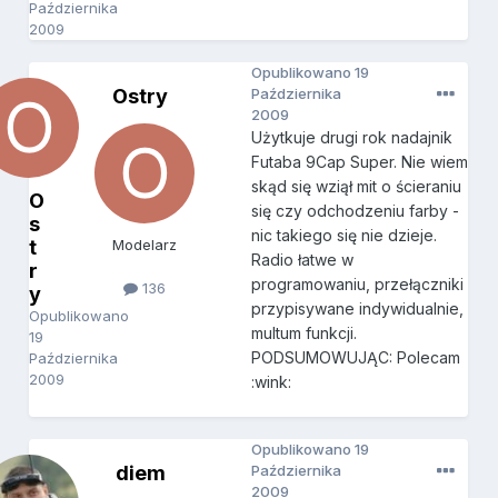
Października
2009
Opublikowano
19
Ostry
Października
2009
Użytkuje drugi rok nadajnik
Futaba 9Cap Super. Nie wiem
skąd się wziął mit o ścieraniu
O
się czy odchodzeniu farby -
s
nic takiego się nie dzieje.
t
Modelarz
Radio łatwe w
r
programowaniu, przełączniki
136
y
przypisywane indywidualnie,
Opublikowano
multum funkcji.
19
PODSUMOWUJĄC: Polecam
Października
2009
:wink:
Opublikowano
19
diem
Października
2009