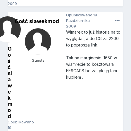
2009
Opublikowano
19
Gość slawekmod
Października
2009
Wimarex to już historia na to
wygląda , a do CG za 2200
to poproszę link.
G
o
Tak na marginesie :1650 w
ś
Guests
wiamrexie to kosztowała
ć
FF9CAPS bo za tyle ją tam
sl
kupiłem .
a
w
e
k
m
o
d
Opublikowano
19