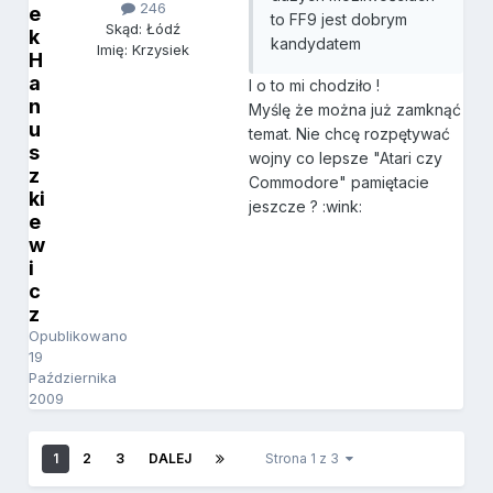
246
e
to FF9 jest dobrym
Skąd: Łódź
k
kandydatem
Imię: Krzysiek
H
a
I o to mi chodziło !
n
Myślę że można już zamknąć
u
temat. Nie chcę rozpętywać
s
wojny co lepsze "Atari czy
z
Commodore" pamiętacie
ki
jeszcze ? :wink:
e
w
i
c
z
Opublikowano
19
Października
2009
1
2
3
DALEJ
Strona 1 z 3