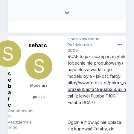
Opublikowano
19
sebarc
Października
2009
9CAP to już raczej przeżytek
(obecnie nie produkowany) ,
najwieksza wada tego
s
modelu byla - jakosc farby:
e
http://www.fotosik.pl/pokaz_o
b
Modelarz
brazek/5acfa49e6ab35063.h
a
tml
(z lewej Futaba T10C -
376
r
Futaba 9CAP)
c
Opublikowano
19
Października
Ogólnie mówiąc nie opłaca
2009
się kupować Futaby, do