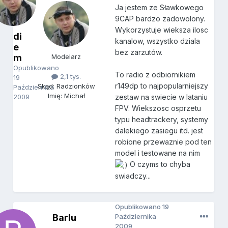
Ja jestem ze Sławkowego
9CAP bardzo zadowolony.
Wykorzystuje wieksza ilosc
di
kanalow, wszystko dziala
e
bez zarzutów.
m
Modelarz
Opublikowano
To radio z odbiornikiem
2,1 tys.
19
r149dp to najpopularniejszy
Skąd: Radzionków
Października
Imię: Michał
2009
zestaw na swiecie w lataniu
FPV. Wiekszosc osprzetu
typu headtrackery, systemy
dalekiego zasiegu itd. jest
robione przewaznie pod ten
model i testowane na nim
O czyms to chyba
swiadczy...
Opublikowano
19
Barlu
Października
2009