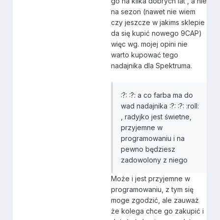
go na kilka dobrych lat , a nie
na sezon (nawet nie wiem
czy jeszcze w jakims sklepie
da się kupić nowego 9CAP)
więc wg. mojej opini nie
warto kupować tego
nadajnika dla Spektruma.
:?: :?: a co farba ma do
wad nadajnika :?: :?: :roll:
, radyjko jest świetne,
przyjemne w
programowaniu i na
pewno będziesz
zadowolony z niego
Może i jest przyjemne w
programowaniu, z tym się
moge zgodzić, ale zauważ
że kolega chce go zakupić i