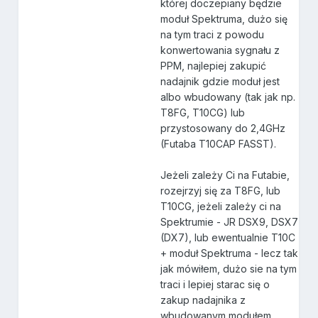
której doczepiany będzie
moduł Spektruma, dużo się
na tym traci z powodu
konwertowania sygnału z
PPM, najlepiej zakupić
nadajnik gdzie moduł jest
albo wbudowany (tak jak np.
T8FG, T10CG) lub
przystosowany do 2,4GHz
(Futaba T10CAP FASST).
Jeżeli zależy Ci na Futabie,
rozejrzyj się za T8FG, lub
T10CG, jeżeli zależy ci na
Spektrumie - JR DSX9, DSX7
(DX7), lub ewentualnie T10C
+ moduł Spektruma - lecz tak
jak mówiłem, dużo sie na tym
traci i lepiej starac się o
zakup nadajnika z
wbudowanym modułem.