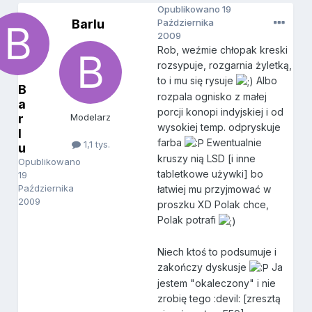
Opublikowano
19
Barlu
Października
2009
Rob, weźmie chłopak kreski
rozsypuje, rozgarnia żyletką,
to i mu się rysuje
Albo
B
rozpala ognisko z małej
a
porcji konopi indyjskiej i od
r
Modelarz
wysokiej temp. odpryskuje
l
farba
Ewentualnie
1,1 tys.
u
kruszy nią LSD [i inne
Opublikowano
tabletkowe używki] bo
19
Października
łatwiej mu przyjmować w
2009
proszku XD Polak chce,
Polak potrafi
Niech ktoś to podsumuje i
zakończy dyskusje
Ja
jestem "okaleczony" i nie
zrobię tego :devil: [zresztą