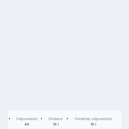
Odpowiedzi
Dodano
Ostatniej odpowiedzi
49
16 l
16 l