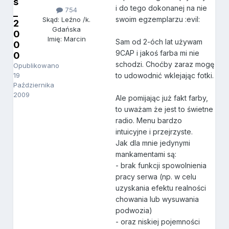
s
i do tego dokonanej na nie
754
_
swoim egzemplarzu :evil:
Skąd: Leźno /k.
2
Gdańska
0
Imię: Marcin
Sam od 2-óch lat używam
0
9CAP i jakoś farba mi nie
0
schodzi. Choćby zaraz mogę
Opublikowano
19
to udowodnić wklejając fotki.
Października
2009
Ale pomijając już fakt farby,
to uważam że jest to świetne
radio. Menu bardzo
intuicyjne i przejrzyste.
Jak dla mnie jedynymi
mankamentami są:
- brak funkcji spowolnienia
pracy serwa (np. w celu
uzyskania efektu realności
chowania lub wysuwania
podwozia)
- oraz niskiej pojemności