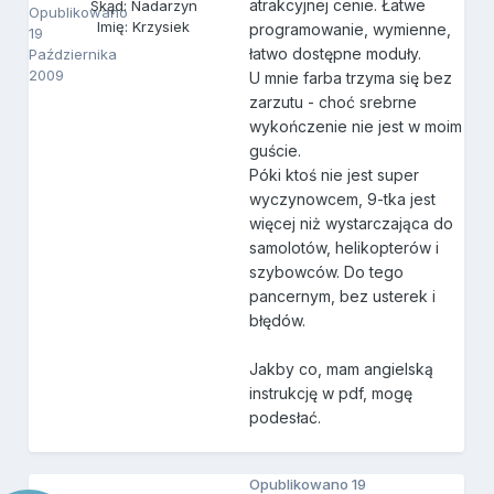
atrakcyjnej cenie. Łatwe
Skąd: Nadarzyn
Opublikowano
Imię: Krzysiek
programowanie, wymienne,
19
łatwo dostępne moduły.
Października
2009
U mnie farba trzyma się bez
zarzutu - choć srebrne
wykończenie nie jest w moim
guście.
Póki ktoś nie jest super
wyczynowcem, 9-tka jest
więcej niż wystarczająca do
samolotów, helikopterów i
szybowców. Do tego
pancernym, bez usterek i
błędów.
Jakby co, mam angielską
instrukcję w pdf, mogę
podesłać.
Opublikowano
19