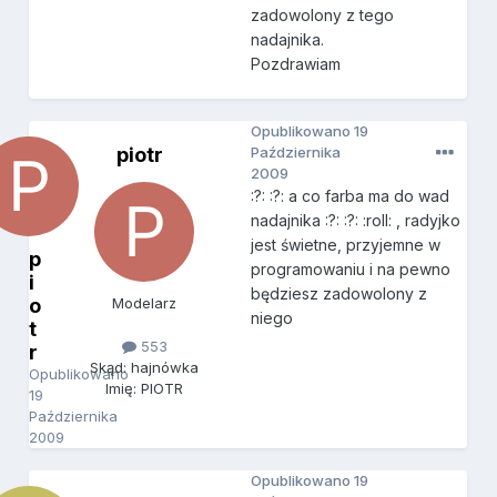
zadowolony z tego
nadajnika.
Pozdrawiam
Opublikowano
19
piotr
Października
2009
:?: :?: a co farba ma do wad
nadajnika :?: :?: :roll: , radyjko
jest świetne, przyjemne w
p
programowaniu i na pewno
i
będziesz zadowolony z
o
Modelarz
niego
t
553
r
Skąd: hajnówka
Opublikowano
Imię: PIOTR
19
Października
2009
Opublikowano
19