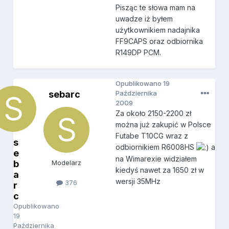
Pisząc te słowa mam na
uwadze iż byłem
użytkownikiem nadajnika
FF9CAPS oraz odbiornika
R149DP PCM.
Opublikowano
19
sebarc
Października
2009
Za około 2150-2200 zł
można już zakupić w Polsce
Futabe T10CG wraz z
s
odbiornikiem R6008HS
a
e
na Wimarexie widziałem
b
Modelarz
kiedyś nawet za 1650 zł w
a
wersji 35MHz
376
r
c
Opublikowano
19
Października