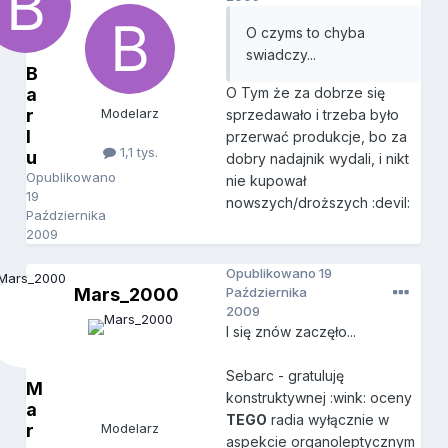
O czyms to chyba
swiadczy...
B
a
O Tym że za dobrze się
r
Modelarz
sprzedawało i trzeba było
l
przerwać produkcje, bo za
1,1 tys.
u
dobry nadajnik wydali, i nikt
Opublikowano
nie kupował
19
nowszych/droższych :devil:
Października
2009
Opublikowano
19
Mars_2000
Października
2009
I się znów zaczęło...
Sebarc - gratuluję
M
konstruktywnej :wink: oceny
a
TEGO
radia wyłącznie w
r
Modelarz
aspekcie organoleptycznym