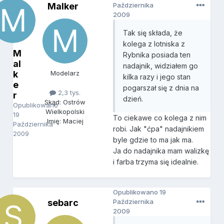
Malker
Października
2009
Tak się składa, że
kolega z lotniska z
M
Rybnika posiada ten
al
nadajnik, widziałem go
k
Modelarz
kilka razy i jego stan
e
pogarszał się z dnia na
2,3 tys.
r
dzień.
Skąd: Ostrów
Opublikowano
Wielkopolski
19
To ciekawe co kolega z nim
Imię: Maciej
Października
robi. Jak "ćpa" nadajnikiem
2009
byle gdzie to ma jak ma.
Ja do nadajnika mam walizkę
i farba trzyma się idealnie.
Opublikowano
19
sebarc
Października
2009