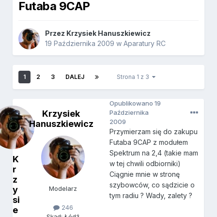
Futaba 9CAP
Przez
Krzysiek Hanuszkiewicz
19 Października 2009
w
Aparatury RC
1
2
3
DALEJ
Strona 1 z 3
Opublikowano
19
Krzysiek
Października
2009
Hanuszkiewicz
Przymierzam się do zakupu
Futaba 9CAP z modułem
Spektrum na 2,4 (takie mam
K
w tej chwili odbiorniki)
r
Ciągnie mnie w stronę
z
szybowców, co sądzicie o
y
Modelarz
tym radiu ? Wady, zalety ?
si
246
e
Skąd: Łódź