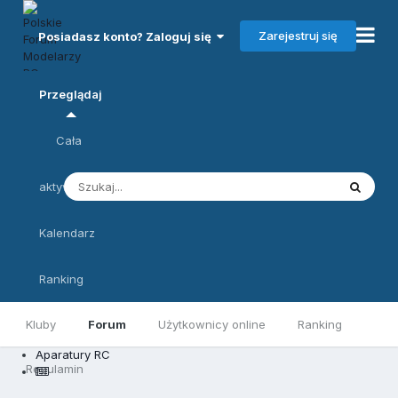
Zarejestruj się
Posiadasz konto? Zaloguj się
Przeglądaj
Cała
aktywność
Kalendarz
Ranking
Kluby
Forum
Użytkownicy online
Ranking
Aparatury RC
Regulamin