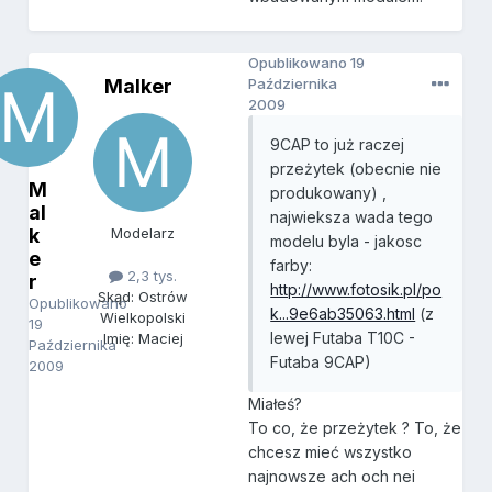
Opublikowano
19
Malker
Października
2009
9CAP to już raczej
przeżytek (obecnie nie
M
produkowany) ,
al
najwieksza wada tego
k
Modelarz
modelu byla - jakosc
e
farby:
2,3 tys.
r
http://www.fotosik.pl/po
Skąd: Ostrów
Opublikowano
k...9e6ab35063.html
(z
Wielkopolski
19
lewej Futaba T10C -
Imię: Maciej
Października
Futaba 9CAP)
2009
Miałeś?
To co, że przeżytek ? To, że
chcesz mieć wszystko
najnowsze ach och nei