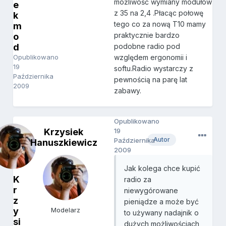
możliwość wymiany modułów
e
z 35 na 2,4 .Płacąc połowę
k
tego co za nową T10 mamy
m
praktycznie bardzo
o
d
podobne radio pod
Opublikowano
względem ergonomii i
19
softu.Radio wystarczy z
Października
pewnością na parę lat
2009
zabawy.
Opublikowano
Krzysiek
19
Autor
Października
Hanuszkiewicz
2009
Jak kolega chce kupić
K
radio za
r
niewygórowane
z
pieniądze a może być
y
Modelarz
to używany nadajnik o
si
dużych możliwościach