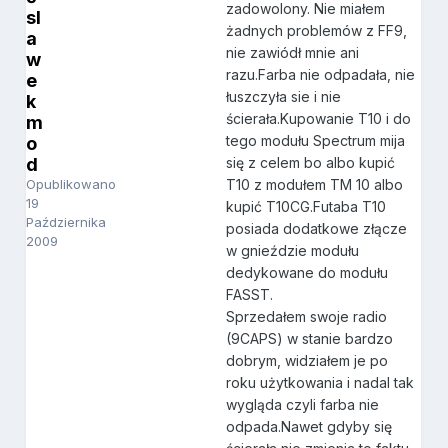
zadowolony. Nie miałem
sl
żadnych problemów z FF9,
a
nie zawiódł mnie ani
w
razu.Farba nie odpadała, nie
e
łuszczyła sie i nie
k
ścierała.Kupowanie T10 i do
m
tego modułu Spectrum mija
o
d
się z celem bo albo kupić
Opublikowano
T10 z modułem TM 10 albo
19
kupić T10CG.Futaba T10
Października
posiada dodatkowe złącze
2009
w gnieździe modułu
dedykowane do modułu
FASST.
Sprzedałem swoje radio
(9CAPS) w stanie bardzo
dobrym, widziałem je po
roku użytkowania i nadal tak
wygląda czyli farba nie
odpada.Nawet gdyby się