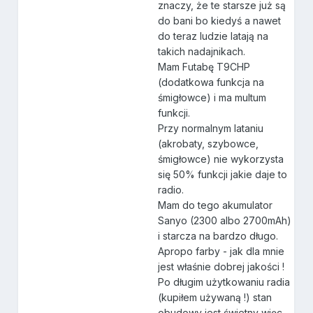
znaczy, że te starsze już są
do bani bo kiedyś a nawet
do teraz ludzie latają na
takich nadajnikach.
Mam Futabę T9CHP
(dodatkowa funkcja na
śmigłowce) i ma multum
funkcji.
Przy normalnym lataniu
(akrobaty, szybowce,
śmigłowce) nie wykorzysta
się 50% funkcji jakie daje to
radio.
Mam do tego akumulator
Sanyo (2300 albo 2700mAh)
i starcza na bardzo długo.
Apropo farby - jak dla mnie
jest właśnie dobrej jakości !
Po długim użytkowaniu radia
(kupiłem używaną !) stan
obudowy jest świetny więc