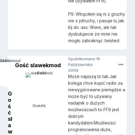
nie używałem FF9]
PS: Wtrąciłem się ni z gruchy
nie z pitruchy, i pasuje tu jak
kij do :ass: Wiem, ale tak
dyskutujecie że mnie nie
mogło zabraknąć :twisted:
Opublikowano
19
Gość slawekmod
Października
2009
Może napiszę to tak.Jak
kolega chce kupić radio za
niewygórowane pieniądze a
G
może być to używany
o
nadajnik o dużych
ś
Guests
możliwościach to FF9 jest
ć
dobrym
sl
kandydatem.Mozliwości
a
programowania duże,
w