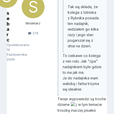
Tak się składa, że
kolega z lotniska
s
e
z Rybnika posiada
b
Modelarz
ten nadajnik,
a
widziałem go kilka
376
r
razy i jego stan
c
pogarszał się z
Opublikowano
dnia na dzień.
19
Października
To ciekawe co kolega
2009
z nim robi. Jak "ćpa"
nadajnikiem byle gdzie
to ma jak ma.
Ja do nadajnika mam
walizkę i farba trzyma
się idealnie.
Twoje wypowiedzi są troche
dziwne
w tym temacie
troszkę inaczej pisałeś