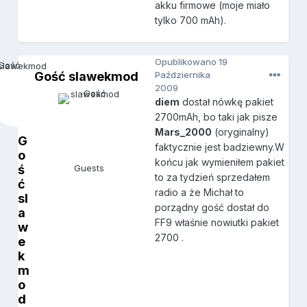
akku firmowe (moje miało
tylko 700 mAh).
Opublikowano
19
Gość slawekmod
Października
2009
diem
dostał nówkę pakiet
2700mAh, bo taki jak pisze
Mars_2000
(oryginalny)
G
faktycznie jest badziewny.W
o
końcu jak wymieniłem pakiet
ś
Guests
to za tydzień sprzedałem
ć
radio a że Michał to
sl
porządny gość dostał do
a
FF9 właśnie nowiutki pakiet
w
2700 .
e
k
m
o
d