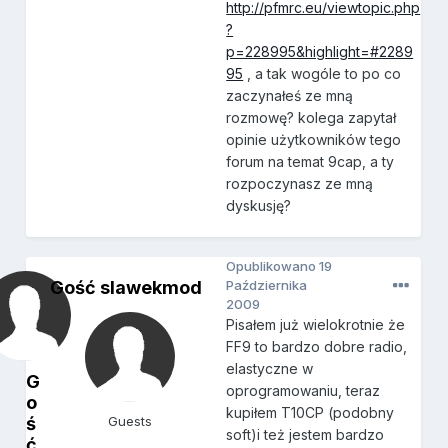
http://pfmrc.eu/viewtopic.php
?
p=228995&highlight=#2289
95
, a tak wogóle to po co
zaczynałeś ze mną
rozmowę? kolega zapytał
opinie użytkowników tego
forum na temat 9cap, a ty
rozpoczynasz ze mną
dyskusję?
Opublikowano
19
Gość slawekmod
Października
2009
Pisałem już wielokrotnie że
FF9 to bardzo dobre radio,
elastyczne w
G
oprogramowaniu, teraz
o
kupiłem T10CP (podobny
ś
Guests
soft)i też jestem bardzo
ć