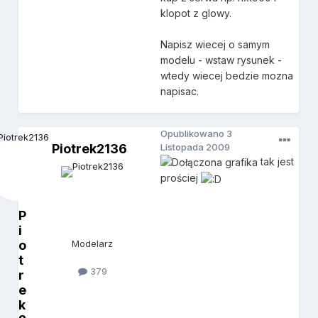
klopot z glowy.
Napisz wiecej o samym
modelu - wstaw rysunek -
wtedy wiecej bedzie mozna
napisac.
Opublikowano
3
Piotrek2136
Listopada 2009
tak jest
prościej
P
i
o
Modelarz
t
379
r
e
k