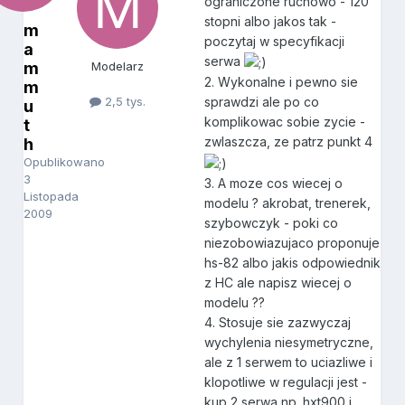
ograniczone ruchowo - 120
stopni albo jakos tak -
m
poczytaj w specyfikacji
a
serwa
m
Modelarz
2. Wykonalne i pewno sie
m
2,5 tys.
sprawdzi ale po co
u
komplikowac sobie zycie -
t
zwlaszcza, ze patrz punkt 4
h
Opublikowano
3
3. A moze cos wiecej o
Listopada
modelu ? akrobat, trenerek,
2009
szybowczyk - poki co
niezobowiazujaco proponuje
hs-82 albo jakis odpowiednik
z HC ale napisz wiecej o
modelu ??
4. Stosuje sie zazwyczaj
wychylenia niesymetryczne,
ale z 1 serwem to uciazliwe i
klopotliwe w regulacji jest -
kup 2 serwa np. hxt900 i