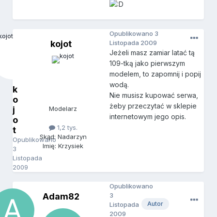
Opublikowano
3
kojot
Listopada 2009
Jeżeli masz zamiar latać tą
109-tką jako pierwszym
modelem, to zapomnij i popij
wodą.
k
Nie musisz kupować serwa,
o
żeby przeczytać w sklepie
j
Modelarz
internetowym jego opis.
o
1,2 tys.
t
Skąd: Nadarzyn
Opublikowano
Imię: Krzysiek
3
Listopada
2009
Opublikowano
Adam82
3
Autor
Listopada
2009