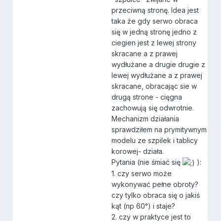
przeciwną stronę. Idea jest
taka że gdy serwo obraca
się w jedną stronę jedno z
ciegien jest z lewej strony
skracane a z prawej
wydłużane a drugie drugie z
lewej wydłużane a z prawej
skracane, obracając sie w
drugą strone - cięgna
zachowują się odwrotnie.
Mechanizm działania
sprawdziłem na prymitywnym
modelu ze szpilek i tablicy
korowej- działa.
Pytania (nie śmiać się
):
1. czy serwo może
wykonywać pełne obroty?
czy tylko obraca się o jakiś
kąt (np 60°) i staje?
2. czy w praktyce jest to