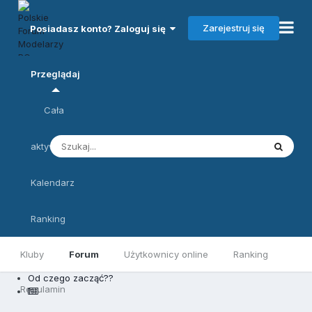
Zarejestruj się
Posiadasz konto? Zaloguj się
Przeglądaj
Cała
aktywność
Kalendarz
Ranking
Kluby
Forum
Użytkownicy online
Ranking
Od czego zacząć??
Regulamin