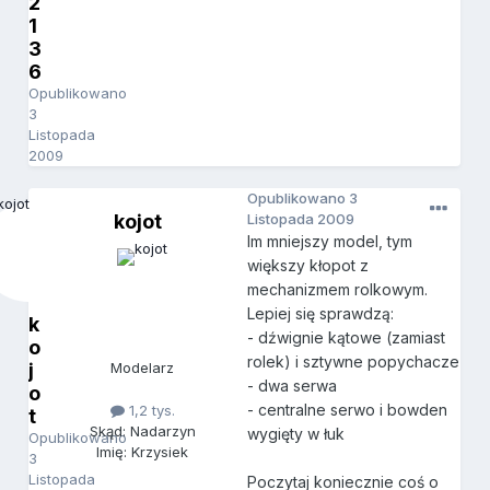
2
1
3
6
Opublikowano
3
Listopada
2009
Opublikowano
3
kojot
Listopada 2009
Im mniejszy model, tym
większy kłopot z
mechanizmem rolkowym.
Lepiej się sprawdzą:
k
- dźwignie kątowe (zamiast
o
rolek) i sztywne popychacze
j
Modelarz
- dwa serwa
o
- centralne serwo i bowden
1,2 tys.
t
Skąd: Nadarzyn
wygięty w łuk
Opublikowano
Imię: Krzysiek
3
Listopada
Poczytaj koniecznie coś o