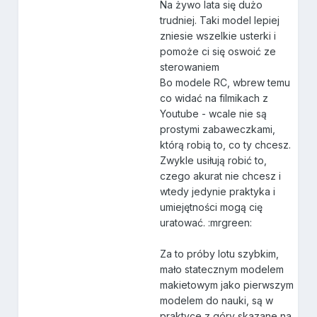
Na żywo lata się dużo
trudniej. Taki model lepiej
zniesie wszelkie usterki i
pomoże ci się oswoić ze
sterowaniem
Bo modele RC, wbrew temu
co widać na filmikach z
Youtube - wcale nie są
prostymi zabaweczkami,
którą robią to, co ty chcesz.
Zwykle usiłują robić to,
czego akurat nie chcesz i
wtedy jedynie praktyka i
umiejętności mogą cię
uratować. :mrgreen:
Za to próby lotu szybkim,
mało statecznym modelem
makietowym jako pierwszym
modelem do nauki, są w
praktyce z góry skazane na