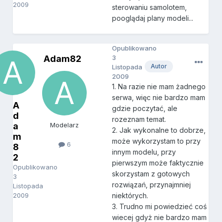
2009
sterowaniu samolotem,
pooglądaj plany modeli...
Opublikowano
Adam82
3
Autor
Listopada
2009
1. Na razie nie mam żadnego
serwa, więc nie bardzo mam
A
gdzie poczytać, ale
d
rozeznam temat.
a
Modelarz
2. Jak wykonalne to dobrze,
m
może wykorzystam to przy
6
8
innym modelu, przy
2
pierwszym może faktycznie
Opublikowano
skorzystam z gotowych
3
rozwiązań, przynajmniej
Listopada
2009
niektórych.
3. Trudno mi powiedzieć coś
wiecej gdyż nie bardzo mam