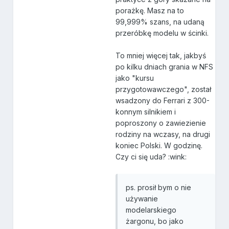
porażkę. Masz na to
99,999% szans, na udaną
przeróbkę modelu w ścinki.
To mniej więcej tak, jakbyś
po kilku dniach grania w NFS
jako "kursu
przygotowawczego", został
wsadzony do Ferrari z 300-
konnym silnikiem i
poproszony o zawiezienie
rodziny na wczasy, na drugi
koniec Polski. W godzinę.
Czy ci się uda? :wink:
ps. prosił bym o nie
używanie
modelarskiego
żargonu, bo jako