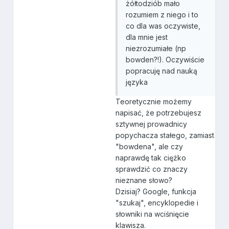
żółtodziób mało
rozumiem z niego i to
co dla was oczywiste,
dla mnie jest
niezrozumiałe (np
bowden?!). Oczywiście
popracuję nad nauką
języka
Teoretycznie możemy
napisać, że potrzebujesz
sztywnej prowadnicy
popychacza stałego, zamiast
"bowdena", ale czy
naprawdę tak ciężko
sprawdzić co znaczy
nieznane słowo?
Dzisiaj? Google, funkcja
"szukaj", encyklopedie i
słowniki na wciśnięcie
klawisza.