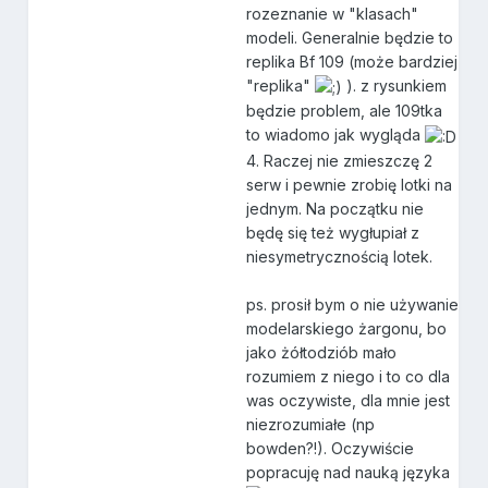
rozeznanie w "klasach"
modeli. Generalnie będzie to
replika Bf 109 (może bardziej
"replika"
). z rysunkiem
będzie problem, ale 109tka
to wiadomo jak wygląda
4. Raczej nie zmieszczę 2
serw i pewnie zrobię lotki na
jednym. Na początku nie
będę się też wygłupiał z
niesymetrycznością lotek.
ps. prosił bym o nie używanie
modelarskiego żargonu, bo
jako żółtodziób mało
rozumiem z niego i to co dla
was oczywiste, dla mnie jest
niezrozumiałe (np
bowden?!). Oczywiście
popracuję nad nauką języka