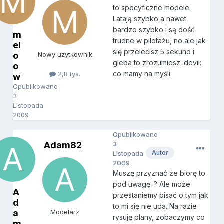
to specyficzne modele.
Latają szybko a nawet
bardzo szybko i są dość
m
trudne w pilotażu, no ale jak
el
się przelecisz 5 sekund i
o
Nowy użytkownik
gleba to zrozumiesz :devil:
o
co mamy na myśli.
2,8 tys.
w
Opublikowano
3
Listopada
2009
Opublikowano
Adam82
3
Autor
Listopada
2009
Muszę przyznać że biorę to
pod uwagę :? Ale może
A
przestaniemy pisać o tym jak
d
to mi się nie uda. Na razie
a
Modelarz
rysuję plany, zobaczymy co
m