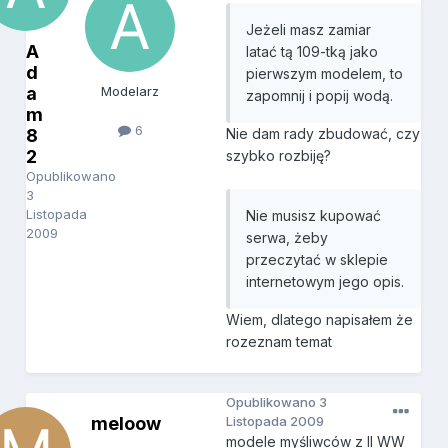
Jeżeli masz zamiar
A
latać tą 109-tką jako
d
pierwszym modelem, to
a
Modelarz
zapomnij i popij wodą.
m
6
8
Nie dam rady zbudować, czy
2
szybko rozbiję?
Opublikowano
3
Listopada
Nie musisz kupować
2009
serwa, żeby
przeczytać w sklepie
internetowym jego opis.
Wiem, dlatego napisałem że
rozeznam temat
Opublikowano
3
meloow
Listopada 2009
modele myśliwców z II WW