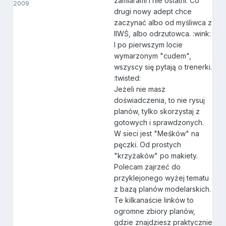
zamiarami i nie ostatni. Co
2009
drugi nowy adept chce
zaczynać albo od myśliwca z
IIWŚ, albo odrzutowca. :wink:
I po pierwszym locie
wymarzonym "cudem",
wszyscy się pytają o trenerki.
:twisted:
Jeżeli nie masz
doświadczenia, to nie rysuj
planów, tylko skorzystaj z
gotowych i sprawdzonych.
W sieci jest "Meśków" na
pęczki. Od prostych
"krzyżaków" po makiety.
Polecam zajrzeć do
przyklejonego wyżej tematu
z bazą planów modelarskich.
Te kilkanaście linków to
ogromne zbiory planów,
gdzie znajdziesz praktycznie