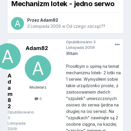
Mechanizm lotek - jedno serwo
Przez
Adam82
3 Listopada 2009
w
Od czego zacząć??
Opublikowano
3
Adam82
Listopada 2009
Witam
Prosiłbym o opinię na temat
mechanizmu lotek- 2 lotki na
A
1 serwie. Wymysliłem sobie
d
takie urządzonko proste, z
a
Modelarz
zastosowaniem dwóch
m
"szpulek" umieszczonych
6
8
osiowo do serwa (jedna na
2
drugiej na osi serwa). Na
Opublikowano
3
"szpulkach" nawinięte są 2
Listopada
osobne cięgna, na kazdej
2009
"szpulce" zwijane w