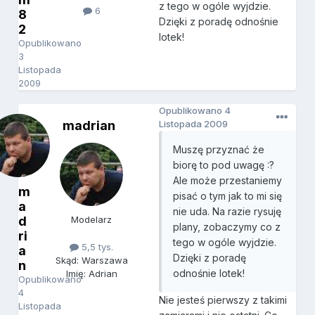
z tego w ogóle wyjdzie.
6
8
Dzięki z poradę odnośnie
2
lotek!
Opublikowano
3
Listopada
2009
Opublikowano
4
madrian
Listopada 2009
Muszę przyznać że
biorę to pod uwagę :?
Ale może przestaniemy
m
pisać o tym jak to mi się
a
nie uda. Na razie rysuję
d
Modelarz
plany, zobaczymy co z
ri
tego w ogóle wyjdzie.
5,5 tys.
a
Dzięki z poradę
Skąd: Warszawa
n
odnośnie lotek!
Imię: Adrian
Opublikowano
4
Nie jesteś pierwszy z takimi
Listopada