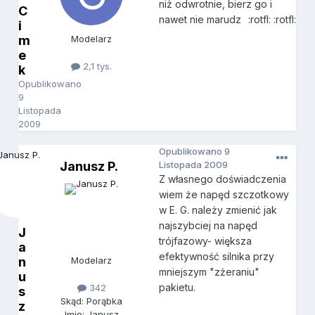
niż odwrotnie, bierz go i
C
nawet nie marudz
:rotfl: :rotfl:
i
m
Modelarz
e
2,1 tys.
k
Opublikowano
9
Listopada
2009
Opublikowano
9
Janusz P.
Listopada 2009
Z własnego doświadczenia
wiem że napęd szczotkowy
w E. G. należy zmienić jak
najszybciej na napęd
J
trójfazowy- większa
a
efektywność silnika przy
n
Modelarz
mniejszym "zżeraniu"
u
pakietu.
342
s
Skąd: Porąbka
z
Imię: Janusz