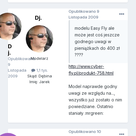
Opublikowano
9
Dj.
Listopada 2009
modelu Easy Fly ale
może jest coś jeszcze
godnego uwagi w
D
pieniążkach do 400 zł
j.
????
Modelarz
Opublikowano
9
http://www.cyber-
Listopada
1,1 tys.
fly.pl/produkt-758.html
2009
Skąd: Dębina
Imię: Jarek
Model naprawde godny
uwagi ze względu na...,
wszystko już zostało o nim
powiedziane. Ostatnio
staniały :mrgreen:
Opublikowano
10