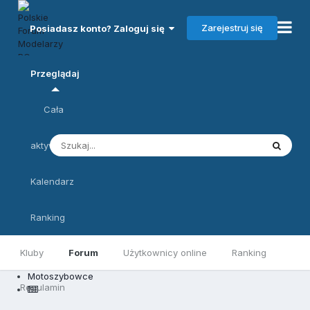
Zarejestruj się
Posiadasz konto? Zaloguj się
Przeglądaj
Cała
aktywność
Kalendarz
Ranking
Kluby
Forum
Użytkownicy online
Ranking
Motoszybowce
Regulamin