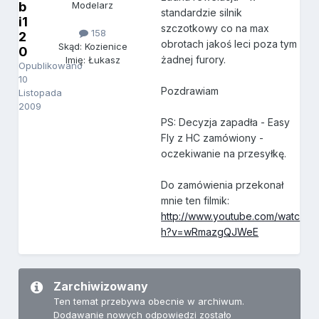
b
Modelarz
standardzie silnik
i1
szczotkowy co na max
158
2
obrotach jakoś leci poza tym
Skąd: Kozienice
0
żadnej furory.
Imię: Łukasz
Opublikowano
10
Pozdrawiam
Listopada
2009
PS: Decyzja zapadła - Easy
Fly z HC zamówiony -
oczekiwanie na przesyłkę.
Do zamówienia przekonał
mnie ten filmik:
http://www.youtube.com/watc
h?v=wRmazgQJWeE
Zarchiwizowany
Ten temat przebywa obecnie w archiwum.
Dodawanie nowych odpowiedzi zostało