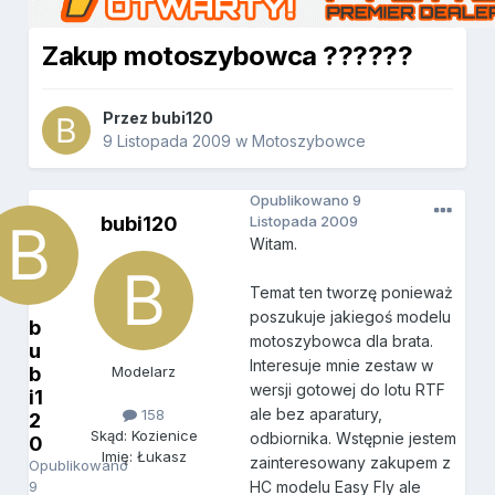
Zakup motoszybowca ??????
Przez
bubi120
9 Listopada 2009
w
Motoszybowce
Opublikowano
9
bubi120
Listopada 2009
Witam.
Temat ten tworzę ponieważ
poszukuje jakiegoś modelu
b
motoszybowca dla brata.
u
Interesuje mnie zestaw w
b
Modelarz
wersji gotowej do lotu RTF
i1
ale bez aparatury,
158
2
Skąd: Kozienice
odbiornika. Wstępnie jestem
0
Imię: Łukasz
zainteresowany zakupem z
Opublikowano
9
HC modelu Easy Fly ale