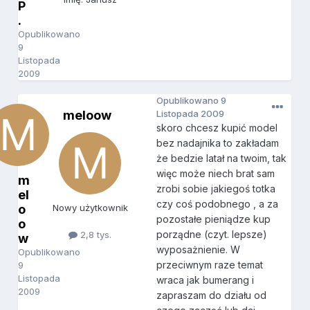
P
.
Opublikowano
9
Listopada
2009
Opublikowano
9
meloow
Listopada 2009
skoro chcesz kupić model
bez nadajnika to zakładam
że bedzie latał na twoim, tak
więc może niech brat sam
m
zrobi sobie jakiegoś totka
el
czy coś podobnego , a za
o
Nowy użytkownik
pozostałe pieniądze kup
o
porządne (czyt. lepsze)
2,8 tys.
w
wyposażnienie. W
Opublikowano
przeciwnym raze temat
9
Listopada
wraca jak bumerang i
2009
zapraszam do działu od