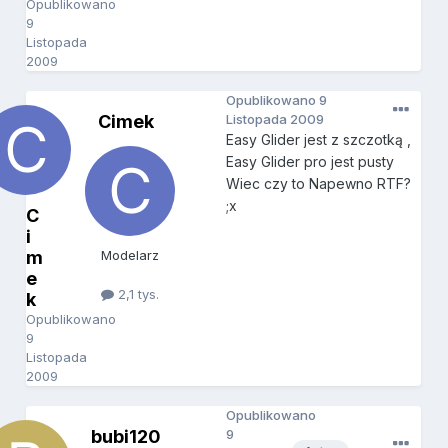
Opublikowano
9
Listopada
2009
Opublikowano
9
Cimek
Listopada 2009
Easy Glider jest z szczotką ,
Easy Glider pro jest pusty
Wiec czy to Napewno RTF?
;x
C
i
m
Modelarz
e
2,1 tys.
k
Opublikowano
9
Listopada
2009
Opublikowano
bubi120
9