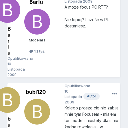
Barlu
Listopada 2009
A może focus PC RTF?
Nie lepiej? I cześć w PL
dostaniesz.
B
a
r
Modelarz
l
1,1 tys.
u
Opublikowano
10
Listopada
2009
Opublikowano
bubi120
10
Autor
Listopada
2009
Kolego prosze cie nie zabijaj
mnie tym Focusem - miałem
b
ten model i niestety dla mnie
u
żadna rewelacja - w