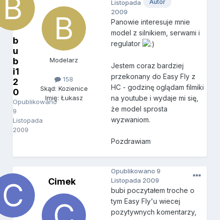
Autor
Listopada
2009
Panowie interesuje mnie
model z silnikiem, serwami i
b
regulator
u
b
Modelarz
Jestem coraz bardziej
i1
przekonany do Easy Fly z
158
2
HC - godzinę oglądam filmiki
Skąd: Kozienice
0
na youtube i wydaje mi się,
Imię: Łukasz
Opublikowano
że model sprosta
9
wyzwaniom.
Listopada
2009
Pozdrawiam
Opublikowano
9
Cimek
Listopada 2009
bubi poczytałem troche o
tym Easy Fly'u wiecej
pozytywnych komentarzy,