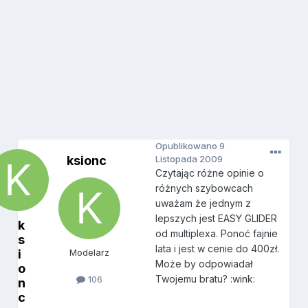
Opublikowano
9
ksionc
Listopada 2009
Czytając różne opinie o
różnych szybowcach
uważam że jednym z
lepszych jest EASY GLIDER
k
od multiplexa. Ponoć fajnie
s
lata i jest w cenie do 400zł.
i
Modelarz
Może by odpowiadał
o
Twojemu bratu? :wink:
106
n
c