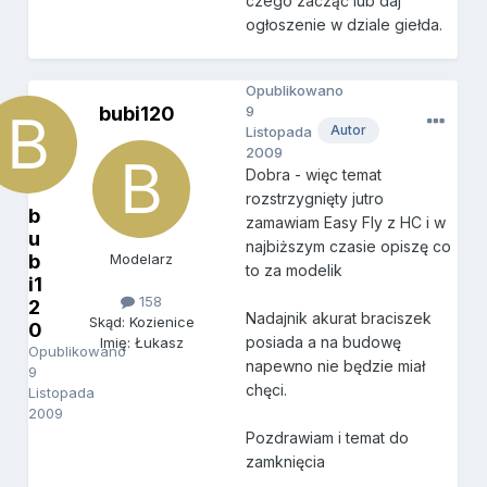
czego zacząć lub daj
ogłoszenie w dziale giełda.
Opublikowano
bubi120
9
Autor
Listopada
2009
Dobra - więc temat
rozstrzygnięty jutro
b
zamawiam Easy Fly z HC i w
u
najbiższym czasie opiszę co
b
Modelarz
to za modelik
i1
158
2
Nadajnik akurat braciszek
Skąd: Kozienice
0
posiada a na budowę
Imię: Łukasz
Opublikowano
napewno nie będzie miał
9
chęci.
Listopada
2009
Pozdrawiam i temat do
zamknięcia