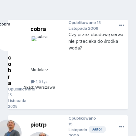
Opublikowano
15
cobra
Listopada 2009
Czy przez obudowę serwa
nie przecieka do środka
woda?
c
o
b
Modelarz
r
1,5 tys.
a
Skąd: Warszawa
Opublikowano
15
Listopada
2009
Opublikowano
piotrp
15
Autor
Listopada
2009