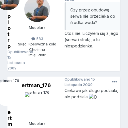
Czy przez obudowę
p
serwa nie przecieka do
i
środka woda?
o
Modelarz
Otóż nie. Liczyłem się z jego
t
583
r
(serwa) stratą, a tu
Skąd: Kosowizna koło
p
niespodzianka.
Chełmna
Opublikowano
Imię: Piotr
15
Listopada
2009
Opublikowano
15
ertman_176
Listopada 2009
Ciekawe jak dlugo podziala,
ale podziala
e
rt
m
Modelarz