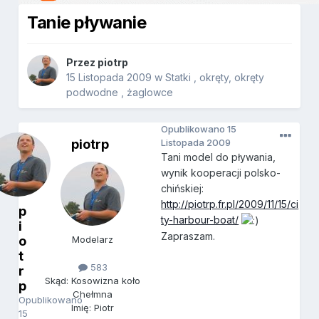
Tanie pływanie
Przez
piotrp
15 Listopada 2009
w
Statki , okręty, okręty
podwodne , żaglowce
Opublikowano
15
piotrp
Listopada 2009
Tani model do pływania,
wynik kooperacji polsko-
chińskiej:
http://piotrp.fr.pl/2009/11/15/ci
p
ty-harbour-boat/
i
Zapraszam.
o
Modelarz
t
583
r
Skąd: Kosowizna koło
p
Chełmna
Opublikowano
Imię: Piotr
15