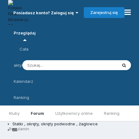
Zarejestruj się
Posiadasz konto? Zaloguj się
Przeglądaj
Cała
aktywność
Kalendarz
Ranking
Kluby
Forum
Użytkownicy online
Ranking
Statki , okręty, okręty podwodne , żaglowce
Regulamin