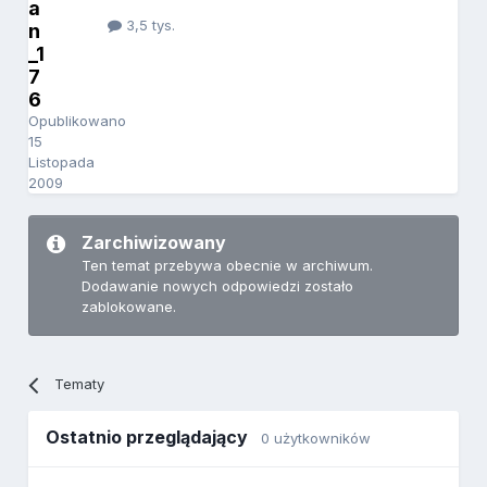
a
3,5 tys.
n
_1
7
6
Opublikowano
15
Listopada
2009
Zarchiwizowany
Ten temat przebywa obecnie w archiwum.
Dodawanie nowych odpowiedzi zostało
zablokowane.
Tematy
Ostatnio przeglądający
0 użytkowników