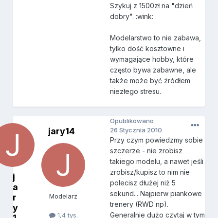
Szykuj z 1500zł na "dzień
dobry". :wink:
Modelarstwo to nie zabawa,
tylko dość kosztowne i
wymagające hobby, które
często bywa zabawne, ale
także może być źródłem
niezłego stresu.
Opublikowano
jary14
26 Stycznia 2010
Przy czym powiedzmy sobie
szczerze - nie zrobisz
takiego modelu, a nawet jeśli
zrobisz/kupisz to nim nie
j
polecisz dłużej niż 5
a
sekund... Najpierw piankowe
r
Modelarz
trenery (RWD np).
y
Generalnie dużo czytaj w tym
1,4 tys.
1