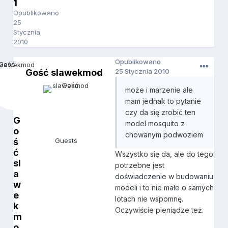
1
Opublikowano
25
Stycznia
2010
Opublikowano
Gość slawekmod
25 Stycznia 2010
może i marzenie ale
mam jednak to pytanie
czy da się zrobić ten
G
model mosquito z
o
chowanym podwoziem
ś
Guests
ć
Wszystko się da, ale do tego
sl
potrzebne jest
a
doświadczenie w budowaniu
w
modeli i to nie małe o samych
e
lotach nie wspomnę.
k
Oczywiście pieniądze też.
m
o