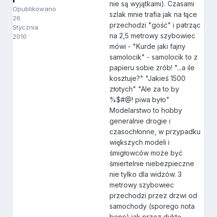
nie są wyjątkami). Czasami
Opublikowano
szlak mnie trafia jak na łące
26
przechodzi "gość" i patrząc
Stycznia
na 2,5 metrowy szybowiec
2010
mówi - "Kurde jaki fajny
samolocik" - samolocik to z
papieru sobie zrób! "...a ile
kosztuje?" "Jakieś 1500
złotych" "Ale za to by
%$#@! piwa było"
Modelarstwo to hobby
generalnie drogie i
czasochłonne, w przypadku
większych modeli i
śmigłowców może być
śmiertelnie niebezpieczne
nie tylko dla widzów. 3
metrowy szybowiec
przechodzi przez drzwi od
samochody (sporego nota
bene) jak przez dyktę,