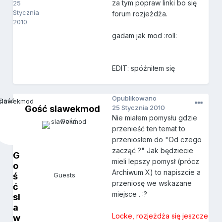
za tym popraw linki bo się
25
Stycznia
forum rozjeżdża.
2010
gadam jak mod :roll:
EDIT: spóźniłem się
Opublikowano
Gość slawekmod
25 Stycznia 2010
Nie miałem pomysłu gdzie
przenieść ten temat to
przeniosłem do "Od czego
zacząć ?" Jak będziecie
G
mieli lepszy pomysł (prócz
o
Archiwum X) to napiszcie a
ś
Guests
przeniosę we wskazane
ć
miejsce . :?
sl
a
Locke, rozjeżdża się jeszcze
w