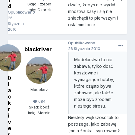
Skąd: Rzepin
dziale, żebyś nie wydał
4
Imię: Czarek
mnóstwa kasy i się nie
Opublikowano
26
zniechęcił to pierwszym i
Stycznia
ostatnim locie
2010
Opublikowano
blackriver
26 Stycznia 2010
Modelarstwo to nie
zabawa, tylko dość
kosztowne i
b
wymagające hobby,
l
które często bywa
a
Modelarz
zabawne, ale także
c
może być źródłem
684
k
niezłego stresu.
Skąd: Łódź
r
Imię: Marcin
i
Niestety większość tak to
v
postrzega, jako zabawę
e
(moja żonka i syn również
r