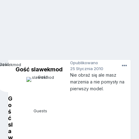
Opublikowano
Gość slawekmod
25 Stycznia 2010
Nie obraź się ale masz
marzenia a nie pomysły na
pierwszy model.
G
o
ś
Guests
ć
sl
a
w