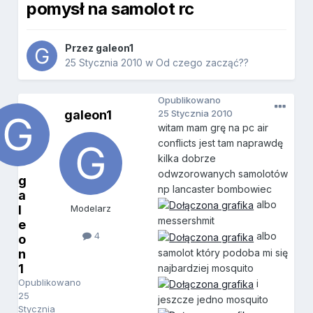
pomysł na samolot rc
Przez
galeon1
25 Stycznia 2010
w
Od czego zacząć??
Opublikowano
galeon1
25 Stycznia 2010
witam mam grę na pc air
conflicts jest tam naprawdę
kilka dobrze
odwzorowanych samolotów
g
np lancaster bombowiec
a
albo
l
Modelarz
messershmit
e
4
albo
o
samolot który podoba mi się
n
1
najbardziej mosquito
Opublikowano
i
25
jeszcze jedno mosquito
Stycznia