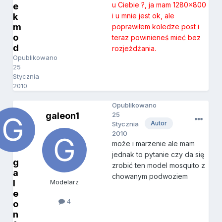
u Ciebie ?, ja mam 1280x800
e
k
i u mnie jest ok, ale
m
poprawiłem koledze post i
o
teraz powinieneś mieć bez
d
rozjeżdżania.
Opublikowano
25
Stycznia
2010
Opublikowano
galeon1
25
Autor
Stycznia
2010
może i marzenie ale mam
jednak to pytanie czy da się
g
zrobić ten model mosquito z
a
chowanym podwoziem
l
Modelarz
e
4
o
n