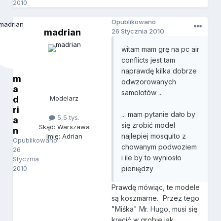
2010
Opublikowano
madrian
26 Stycznia 2010
witam mam grę na pc air
conflicts jest tam
naprawdę kilka dobrze
m
odwzorowanych
a
samolotów ...
d
Modelarz
ri
... mam pytanie dało by
5,5 tys.
a
się zrobić model
Skąd: Warszawa
n
najlepiej mosquito z
Imię: Adrian
Opublikowano
chowanym podwoziem
26
i ile by to wyniosło
Stycznia
2010
pieniędzy
Prawdę mówiąc, te modele
są koszmarne.
Przez tego
"Miśka" Mr. Hugo, musi się
kręcić w grobie jak