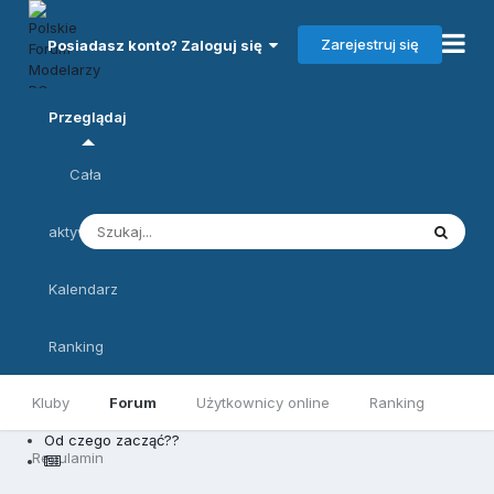
Zarejestruj się
Posiadasz konto? Zaloguj się
Przeglądaj
Cała
aktywność
Kalendarz
Ranking
Kluby
Forum
Użytkownicy online
Ranking
Od czego zacząć??
Regulamin