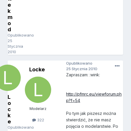
e
k
m
o
d
Opublikowano
25
Stycznia
2010
Opublikowano
Locke
25 Stycznia 2010
Zapraszam: :wink:
http://pfmrc.eu/viewforum.ph
L
p?f=54
o
c
Modelarz
Po tym jak piszesz można
k
stwierdzić, że nie masz
322
e
pojęcia o modelarstwie. Po
Opublikowano