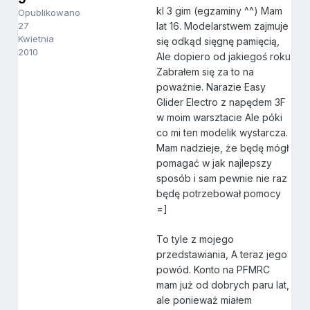
kl 3 gim (egzaminy ^^) Mam
Opublikowano
27
lat 16. Modelarstwem zajmuje
Kwietnia
się odkąd sięgnę pamięcią,
2010
Ale dopiero od jakiegoś roku
Zabrałem się za to na
poważnie. Narazie Easy
Glider Electro z napędem 3F
w moim warsztacie Ale póki
co mi ten modelik wystarcza.
Mam nadzieje, że będę mógł
pomagać w jak najlepszy
sposób i sam pewnie nie raz
będę potrzebował pomocy
=]
To tyle z mojego
przedstawiania, A teraz jego
powód. Konto na PFMRC
mam już od dobrych paru lat,
ale ponieważ miałem