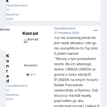
k
Opublikowano
27
Kwietnia
2010
Opublikowano
Konrad
27 Kwietnia 2010
Już nie ściemniaj,temat ten
jest nadal aktualny i nikt go
nie usunął.Może to Cię olśni:
D_adam napisał:
K
''Muszę o tym powiadomić
o
reszte dla ich własnego
n
Modelarz
dobre. UWAGA UWAGA na
r
gościa o nicku mlody25
877
a
(P_RADEK na innych forach) -
d
Radek Piwowarski
Opublikowano
27
zamieszkały w Bytomiu. Gdy
Kwietnia
wszyscy machali łopatą
2010
poprosiłem go aby
popilnował sprzętu (Jakieś 8