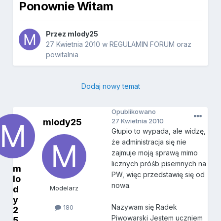
Ponownie Witam
Przez
mlody25
27 Kwietnia 2010
w
REGULAMIN FORUM oraz
powitalnia
Dodaj nowy temat
Opublikowano
mlody25
27 Kwietnia 2010
Głupio to wypada, ale widzę,
że administracja się nie
zajmuje moją sprawą mimo
licznych próśb pisemnych na
m
PW, więc przedstawię się od
lo
nowa.
d
Modelarz
y
Nazywam się Radek
180
2
Piwowarski Jestem uczniem
5