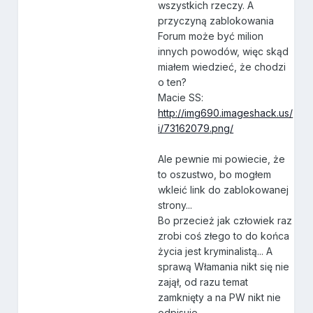
wszystkich rzeczy. A
przyczyną zablokowania
Forum może być milion
innych powodów, więc skąd
miałem wiedzieć, że chodzi
o ten?
Macie SS:
http://img690.imageshack.us/
i/73162079.png/
Ale pewnie mi powiecie, że
to oszustwo, bo mogłem
wkleić link do zablokowanej
strony...
Bo przecież jak człowiek raz
zrobi coś złego to do końca
życia jest kryminalistą... A
sprawą Włamania nikt się nie
zajął, od razu temat
zamknięty a na PW nikt nie
odpisuje.