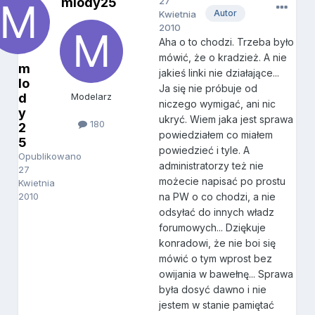
mlody25
27
Autor
Kwietnia
2010
Aha o to chodzi. Trzeba było
mówić, że o kradzież. A nie
m
jakieś linki nie działające...
lo
Ja się nie próbuje od
d
Modelarz
niczego wymigać, ani nic
y
ukryć. Wiem jaka jest sprawa
180
2
powiedziałem co miałem
5
powiedzieć i tyle. A
Opublikowano
administratorzy też nie
27
możecie napisać po prostu
Kwietnia
2010
na PW o co chodzi, a nie
odsyłać do innych władz
forumowych... Dziękuje
konradowi, że nie boi się
mówić o tym wprost bez
owijania w bawełnę... Sprawa
była dosyć dawno i nie
jestem w stanie pamiętać