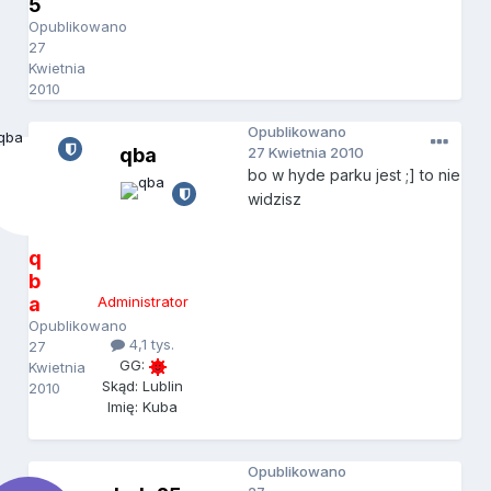
5
Opublikowano
27
Kwietnia
2010
Opublikowano
qba
27 Kwietnia 2010
bo w hyde parku jest ;] to nie
widzisz
q
b
a
Administrator
Opublikowano
4,1 tys.
27
GG:
Kwietnia
Skąd: Lublin
2010
Imię: Kuba
Opublikowano