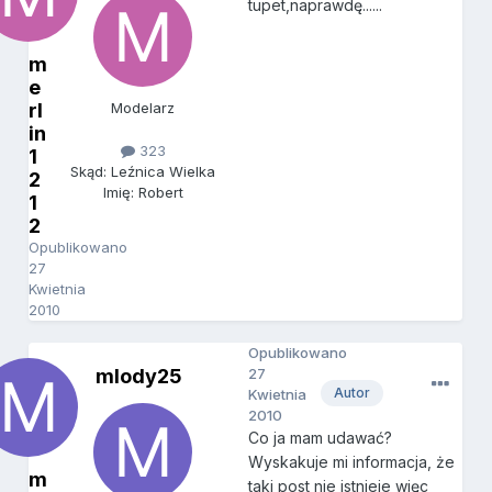
tupet,naprawdę......
m
e
rl
Modelarz
in
323
1
Skąd: Leźnica Wielka
2
Imię: Robert
1
2
Opublikowano
27
Kwietnia
2010
Opublikowano
mlody25
27
Autor
Kwietnia
2010
Co ja mam udawać?
Wyskakuje mi informacja, że
m
taki post nie istnieje więc