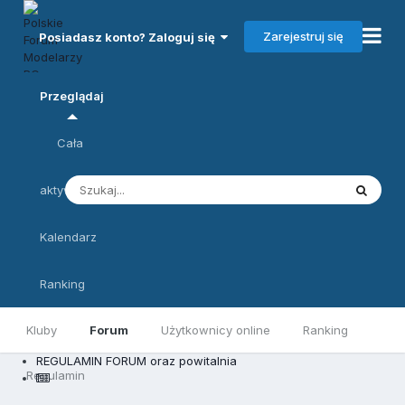
Zarejestruj się
Posiadasz konto? Zaloguj się
Przeglądaj
Cała
aktywność
Kalendarz
Ranking
Kluby
Forum
Użytkownicy online
Ranking
REGULAMIN FORUM oraz powitalnia
Regulamin