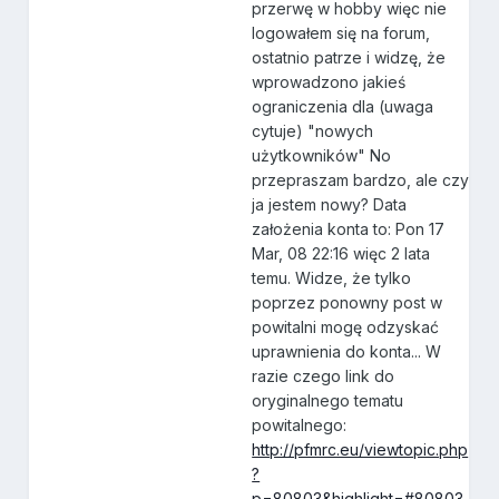
przerwę w hobby więc nie
logowałem się na forum,
ostatnio patrze i widzę, że
wprowadzono jakieś
ograniczenia dla (uwaga
cytuje) "nowych
użytkowników" No
przepraszam bardzo, ale czy
ja jestem nowy? Data
założenia konta to: Pon 17
Mar, 08 22:16 więc 2 lata
temu. Widze, że tylko
poprzez ponowny post w
powitalni mogę odzyskać
uprawnienia do konta... W
razie czego link do
oryginalnego tematu
powitalnego:
http://pfmrc.eu/viewtopic.php
?
p=80803&highlight=#80803