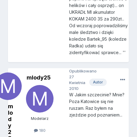
helików i cały osprzęt)... on
UKRADŁ MI akumulator
KOKAM 2400 3S za 290zł...
Od wczoraj poprowadziliśmy
male śledztwo i dzięki
koledze Bartek_95 (koledze
Radka) udało się
zidentyfikować sprawce... ''
Opublikowano
mlody25
27
Autor
Kwietnia
2010
W Jakim szczecinie? Mnie?
Poza Katowice się nie
m
ruszam. Raz byłem na
lo
zjeździe pod poznaniem...
d
Modelarz
y
180
2