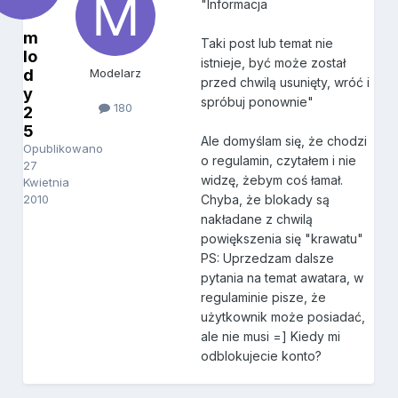
"Informacja
m
Taki post lub temat nie
lo
istnieje, być może został
d
Modelarz
przed chwilą usunięty, wróć i
y
spróbuj ponownie"
180
2
5
Ale domyślam się, że chodzi
Opublikowano
o regulamin, czytałem i nie
27
widzę, żebym coś łamał.
Kwietnia
2010
Chyba, że blokady są
nakładane z chwilą
powiększenia się "krawatu"
PS: Uprzedzam dalsze
pytania na temat awatara, w
regulaminie pisze, że
użytkownik może posiadać,
ale nie musi =] Kiedy mi
odblokujecie konto?