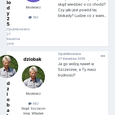
lo
skąd wiedzieć o co chodzi?
d
Modelarz
Czy jaki jest powód tej
y
blokady? Ludzie co z wami...
180
2
5
Opublikowano
27
Kwietnia
2010
Opublikowano
dziobak
27 Kwietnia 2010
Ja go widzę nawet w
Szczecinie, a Ty masz
trudności?
d
z
i
Modelarz
o
982
b
Skąd: Szczecin
a
Imię: Władek