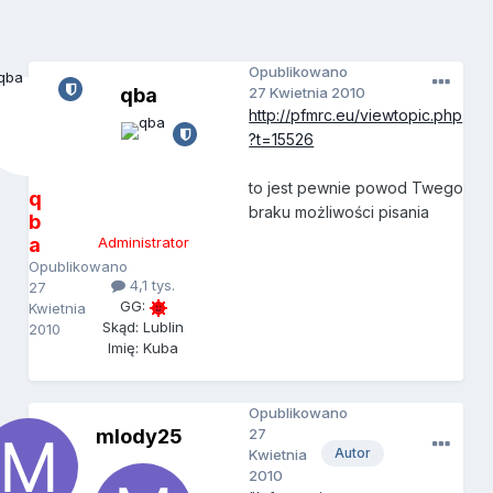
Opublikowano
qba
27 Kwietnia 2010
http://pfmrc.eu/viewtopic.php
?t=15526
to jest pewnie powod Twego
q
braku możliwości pisania
b
a
Administrator
Opublikowano
4,1 tys.
27
GG:
Kwietnia
Skąd: Lublin
2010
Imię: Kuba
Opublikowano
mlody25
27
Autor
Kwietnia
2010