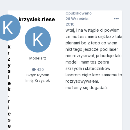
Opublikowano
krzysiek.riese
26 Września
2010
witaj, i na wstępie ci powiem
ze możesz mieć ciężko z taki
planami bo z tego co wiem
k
nikt tego jeszcze pod laser
r
nie rozrysował, ja buduje taki
z
Modelarz
model i mam tez zebra
y
skrzydła i stateczników
420
s
laserem cięte lecz samemu to
Skąd: Rybnik
i
Imię: Krzysiek
rozrysowywałem.
e
możemy się dogadać.
k
.
r
i
e
s
e