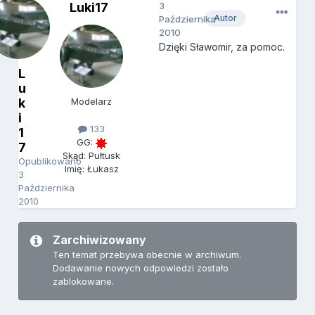
Luki17
3
Autor
Października
2010
Dzięki Sławomir, za pomoc.
L
u
k
Modelarz
i
133
1
GG:
7
Skąd: Pułtusk
Opublikowano
Imię: Łukasz
3
Października
2010
Zarchiwizowany
Ten temat przebywa obecnie w archiwum.
Dodawanie nowych odpowiedzi zostało
zablokowane.