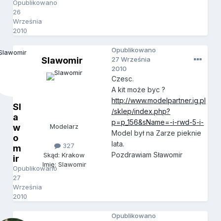
Opublikowano
26
Września
2010
Opublikowano
Slawomir
27 Września
2010
Czesc.
A kit może byc ?
http://www.modelpartner.ig.pl
Sl
/sklep/index.php?
a
p=p_156&sName=-i-rwd-5-i-
w
Modelarz
Model był na Zarze pieknie
o
lata.
327
m
Pozdrawiam Sławomir
Skąd: Krakow
ir
Imię: Slawomir
Opublikowano
27
Września
2010
Opublikowano