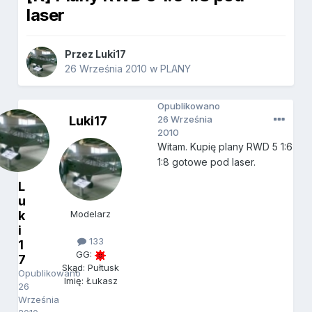
laser
Przez
Luki17
26 Września 2010
w
PLANY
Opublikowano
Luki17
26 Września
2010
Witam. Kupię plany RWD 5 1:6
1:8 gotowe pod laser.
L
u
k
Modelarz
i
133
1
GG:
7
Skąd: Pułtusk
Opublikowano
Imię: Łukasz
26
Września