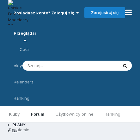
Zarejestruj się
Posiadasz konto? Zaloguj się
Przeglądaj
Cała
aktywność
Kalendarz
Ranking
Kluby
Forum
Użytkownicy online
Ranking
PLANY
Regulamin