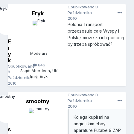
Opublikowano
8
Eryk
Października
2010
Polonia Transport
przeczesuje całe Wyspy i
Polskę. może za ich pomocą
E
by trzeba spróbować?
r
y
Modelarz
k
846
Opublikowano
Skąd: Aberdeen, UK
8
Imię: Eryk
Października
2010
Opublikowano
8
smootny
Października
2010
Kolega kupił mi na
angielskim ebay
s
aparature Futabe 9 ZAP