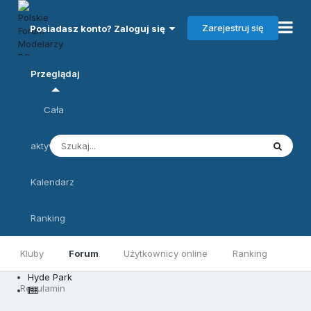
Zarejestruj się
Posiadasz konto? Zaloguj się
Przeglądaj
Cała
aktywność
Kalendarz
Ranking
Kluby
Forum
Użytkownicy online
Ranking
Hyde Park
Regulamin