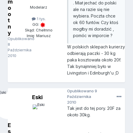
m
. Miał jechać do polski
o
Modelarz
ale na razie się nie
o
wybiera. Poczta chce
1 tys.
t
ok 60 funtów. Czy ktoś
GG:
n
mogłby mi doradzić ,
Skąd: Chełmno
y
pomóc w imporcie ?
Imię: Mariusz
Opublikowano
8
W polskich sklepach kurierzy
Października
odbierają paczki - 30 kg
2010
paka kosztowała około 20f.
Tak bynajmniej było w
Livingston i Edinburgh'u ;D
Opublikowano
9
Eski
Października
2010
Tak jest do tej pory. 20F za
około 30kg.
E
s