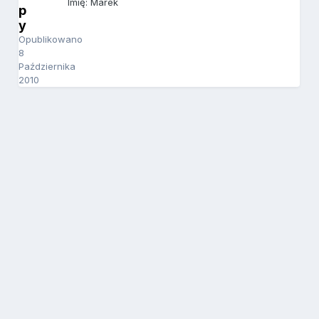
Imię: Marek
p
y
Opublikowano
8
Października
2010