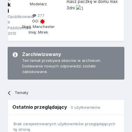
masz paczkę w domu max
k
Modelarz
3dni
i
277
Opublikowano
GG:
9
Skąd: Manchester
Października
Imię: Mirek
2010
Zarchiwizowany
Ten temat przebywa obecnie w archiwum.
Dodawanie nowych odpowiedzi zostało
zablokowane.
Tematy
Ostatnio przeglądający
0 użytkowników
Brak zarejestrowanych użytkowników przeglądających
tę stronę.