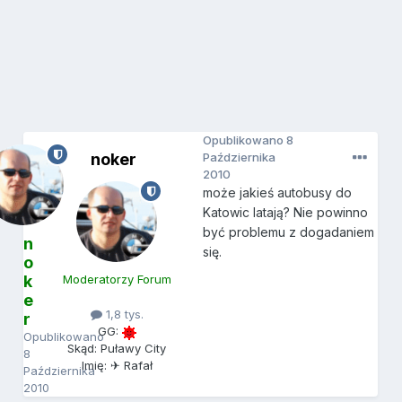
Opublikowano
8
noker
Października
2010
może jakieś autobusy do
Katowic latają? Nie powinno
być problemu z dogadaniem
n
się.
o
k
Moderatorzy Forum
e
1,8 tys.
r
GG:
Opublikowano
Skąd: Puławy City
8
Imię: ✈ Rafał
Października
2010