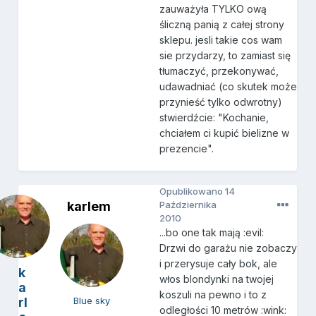
zauważyła TYLKO ową
śliczną panią z całej strony
sklepu. jesli takie cos wam
sie przydarzy, to zamiast się
tłumaczyć, przekonywać,
udawadniać (co skutek może
przynieść tylko odwrotny)
stwierdźcie: "Kochanie,
chciałem ci kupić bielizne w
prezencie".
Opublikowano
14
karlem
Października
2010
...bo one tak mają :evil:
Drzwi do garażu nie zobaczy
i przerysuje cały bok, ale
k
włos blondynki na twojej
a
koszuli na pewno i to z
rl
Blue sky
odległości 10 metrów :wink: