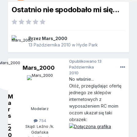
Ostatnio nie spodobało mi się...
Przez
Mars_2000
13 Października 2010
w
Hyde Park
Opublikowano
13
Mars_2000
Października
2010
No właśnie...
Otóż, przeglądając ofertę
jednego ze sklepów
M
internetowych z
a
wyposażeniem RC moim
r
Modelarz
oczom ukazał się taki
s
obrazek:
754
_
Skąd: Leźno /k.
2
Gdańska
0