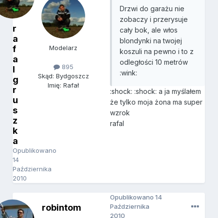
Drzwi do garażu nie
zobaczy i przerysuje
r
cały bok, ale włos
a
blondynki na twojej
f
Modelarz
koszuli na pewno i to z
a
odległości 10 metrów
895
l
:wink:
Skąd: Bydgoszcz
g
Imię: Rafał
r
:shock: :shock: a ja myślałem
u
że tylko moja żona ma super
s
wzrok
z
rafal
k
a
Opublikowano
14
Października
2010
Opublikowano
14
robintom
Października
2010