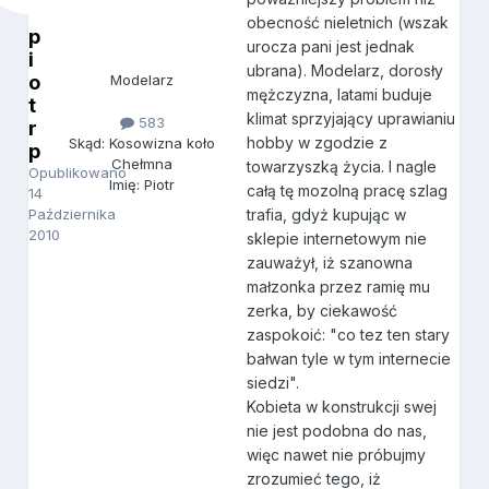
obecność nieletnich (wszak
p
urocza pani jest jednak
i
ubrana). Modelarz, dorosły
o
Modelarz
mężczyzna, latami buduje
t
klimat sprzyjający uprawianiu
583
r
hobby w zgodzie z
Skąd: Kosowizna koło
p
Chełmna
towarzyszką życia. I nagle
Opublikowano
Imię: Piotr
całą tę mozolną pracę szlag
14
Października
trafia, gdyż kupując w
2010
sklepie internetowym nie
zauważył, iż szanowna
małzonka przez ramię mu
zerka, by ciekawość
zaspokoić: "co tez ten stary
bałwan tyle w tym internecie
siedzi".
Kobieta w konstrukcji swej
nie jest podobna do nas,
więc nawet nie próbujmy
zrozumieć tego, iż