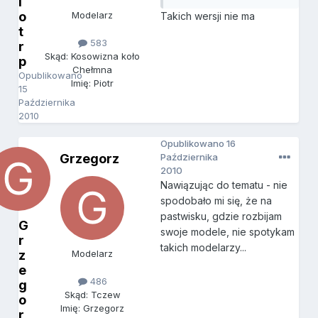
i
o
Modelarz
Takich wersji nie ma
t
583
r
Skąd: Kosowizna koło
p
Chełmna
Opublikowano
Imię: Piotr
15
Października
2010
Opublikowano
16
Grzegorz
Października
2010
Nawiązując do tematu - nie
spodobało mi się, że na
pastwisku, gdzie rozbijam
G
swoje modele, nie spotykam
r
takich modelarzy...
z
Modelarz
e
486
g
Skąd: Tczew
o
Imię: Grzegorz
r