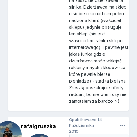
na zasadzie dzierżawienia
silnika. Dzierżawca ma sklep
u siebie i ma nad nim pełen
nadzór a klient (właściciel
sklepu) jedynie obsługuje
ten sklep (nie jest
właścicielem silnika sklepu
internetowego). I pewnie jest
jakaś furtka gdzie
dzierżawca może wklejać
reklamy innych sklepów (za
które pewnie bierze
pieniądze) - stąd ta bielizna.
Zresztą poszukajcie oferty
redcart, bo nie wiem czy nie
zamotałem za bardzo. :-)
Opublikowano
14
rafalgruszka
Października
2010