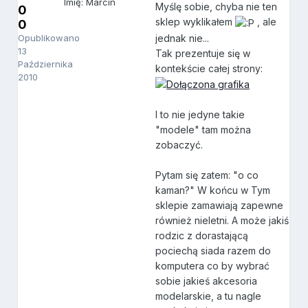
Imię: Marcin
Myślę sobie, chyba nie ten
0
sklep wyklikałem
, ale
0
jednak nie...
Opublikowano
13
Tak prezentuje się w
Października
kontekście całej strony:
2010
I to nie jedyne takie
"modele" tam można
zobaczyć.
Pytam się zatem: "o co
kaman?" W końcu w Tym
sklepie zamawiają zapewne
również nieletni. A może jakiś
rodzic z dorastającą
pociechą siada razem do
komputera co by wybrać
sobie jakieś akcesoria
modelarskie, a tu nagle