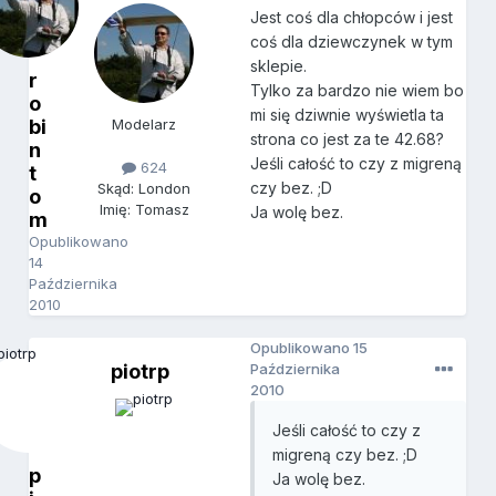
Jest coś dla chłopców i jest
coś dla dziewczynek w tym
sklepie.
r
Tylko za bardzo nie wiem bo
o
mi się dziwnie wyświetla ta
bi
Modelarz
strona co jest za te 42.68?
n
Jeśli całość to czy z migreną
624
t
czy bez. ;D
Skąd: London
o
Imię: Tomasz
Ja wolę bez.
m
Opublikowano
14
Października
2010
Opublikowano
15
piotrp
Października
2010
Jeśli całość to czy z
migreną czy bez. ;D
p
Ja wolę bez.