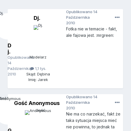
Opublikowano
14
Dj.
Października
2010
Fotka nie w temacie - fakt,
ale fajowa jest. :mrgreen:
D
j.
Modelarz
Opublikowano
14
Października
1,1 tys.
2010
Skąd: Dębina
Imię: Jarek
Opublikowano
14
Gość Anonymous
Października
2010
Nie ma co narzekać, fakt że
taka sytuacja miejsca mieć
nie powinna, to jednak ta
G