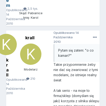
e
m
2,5 tys.
Opublikowano
Skąd: Pabianice
14
Imię: Karol
Października
2010
Opublikowano
14
krall
Października
2010
Pytam się zatem: "o co
kaman?"
k
r
Takie przypomnienie żeby
a
Modelarz
nie dać się zwariować z tymi
ll
modelami, że istnieje realny
210
Opublikowano
świat
14
Października
A tak serio - na moje to
2010
firma/sklep (domyślam się
jaki) korzysta z silnika sklepu