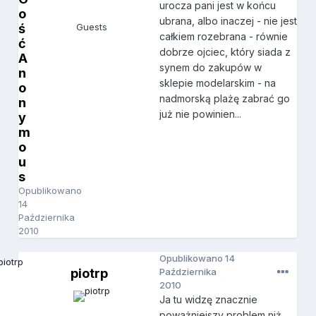
urocza pani jest w końcu
o
ubrana, albo inaczej - nie jest
ś
Guests
całkiem rozebrana - równie
ć
dobrze ojciec, który siada z
A
synem do zakupów w
n
sklepie modelarskim - na
o
nadmorską plażę zabrać go
n
już nie powinien...
y
m
o
u
s
Opublikowano
14
Października
2010
Opublikowano
14
piotrp
Października
2010
Ja tu widzę znacznie
poważniejszy problem niż