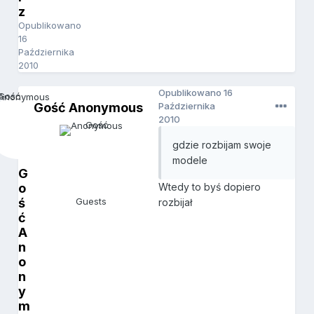
z
Opublikowano
16
Października
2010
Opublikowano
16
Gość Anonymous
Października
2010
gdzie rozbijam swoje
modele
G
o
Wtedy to byś dopiero
ś
Guests
rozbijał
ć
A
n
o
n
y
m