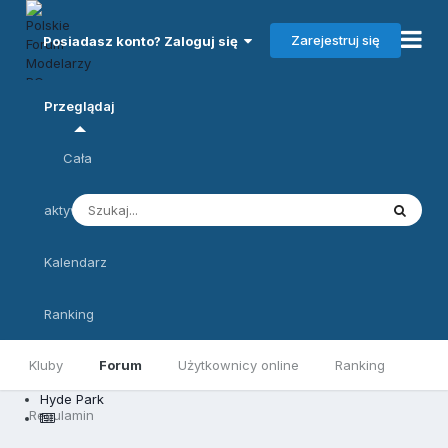
Zarejestruj się
Posiadasz konto? Zaloguj się
Przeglądaj
Cała
aktywność
Kalendarz
Ranking
Kluby
Forum
Użytkownicy online
Ranking
Hyde Park
Regulamin