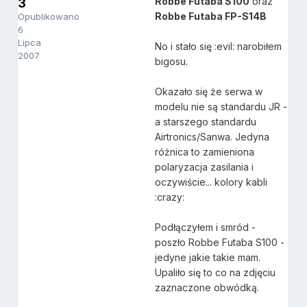
Robbe Futaba S100
oraz
3
Robbe Futaba FP-S14B
Opublikowano
6
Lipca
No i stało się :evil: narobiłem
2007
bigosu.
Okazało się że serwa w
modelu nie są standardu JR -
a starszego standardu
Airtronics/Sanwa. Jedyna
różnica to zamieniona
polaryzacja zasilania i
oczywiście... kolory kabli
:crazy:
Podłączyłem i smród -
poszło Robbe Futaba S100 -
jedyne jakie takie mam.
Upaliło się to co na zdjęciu
zaznaczone obwódką.