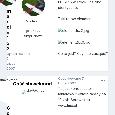
FP-S14B w środku na oko
identyczne.
m
a
Taki to był element:
r
Modelarz
ci
3,1 tys.
n
Skąd: Nowe
1
3
3
Co to jest? Czym to zastąpić?
Opublikowano
7
Lipca
2007
Opublikowano
7
Gość slawekmod
Lipca 2007
To jest kondensator
tantalowy 22mikro farady na
10 volt .Sprawdź tu
www.tme.pl
G
o