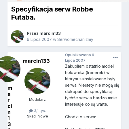
Specyfikacja serw Robbe
Futaba.
Przez
marcin133
6 Lipca 2007
w
Serwomechanizmy
Opublikowano
6
marcin133
Lipca 2007
Zakupiłem ostatnio model
holownika (trenerek) w
którym zainstalowane były
serwa. Niestety nie mogę się
m
dokopać do specyfikacji
a
tychże serw a bardzo mnie
r
Modelarz
interesuje co są warte.
ci
3,1 tys.
n
Skąd: Nowe
Chodzi o serwa:
1
3