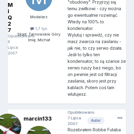
"obudowy". Przyjrzyj się
M
temu zwitkowi - czy można
i
go ewentualnie rozwinąć.
Q
Modelarz
Wtedy na 100% to
2
kondensator.
1,7 tys.
7
Skąd: Tarnowskie Góry
Wylutuj i sprawdź, czy nie
Opublikowano
Imię: Michał
masz zwarcia na zasilaniu -
6
Lipca
jak nie, to czy serwo działa.
2007
Jeśli to tylko ten
kondensator, to są szanse że
serwo ruszy bez niego, bo
on pewnie jest od filtracji
zasilania, skoro jest przy
kablach. Potem coś tam
wlutujesz.
Opublikowano
marcin133
7 Lipca
Autor
2007
Rozebrałem Robbe Futaba