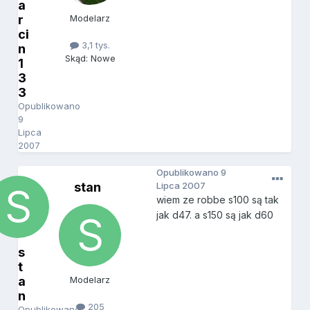
a
r
Modelarz
ci
3,1 tys.
n
Skąd: Nowe
1
3
3
Opublikowano
9
Lipca
2007
Opublikowano
9
stan
Lipca 2007
wiem ze robbe s100 są tak
jak d47. a s150 są jak d60
s
t
a
Modelarz
n
205
Opublikowano