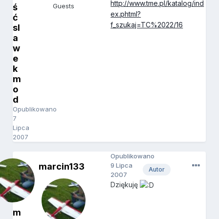
http://www.tme.pl/katalog/ind
ś
Guests
ex.phtml?
ć
f_szukaj=TC%2022/16
sl
a
w
e
k
m
o
d
Opublikowano
7
Lipca
2007
Opublikowano
marcin133
9 Lipca
Autor
2007
Dziękuję
m