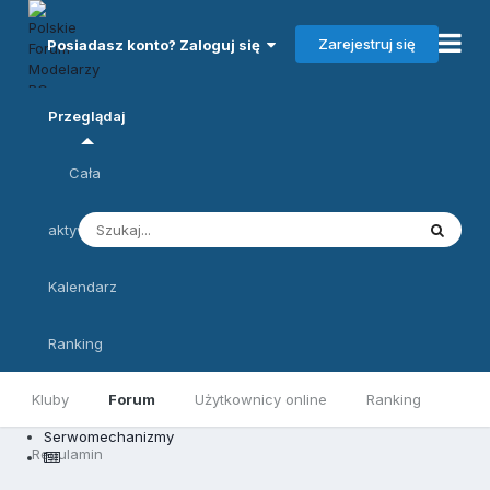
Zarejestruj się
Posiadasz konto? Zaloguj się
Przeglądaj
Cała
aktywność
Kalendarz
Ranking
Kluby
Forum
Użytkownicy online
Ranking
Serwomechanizmy
Regulamin