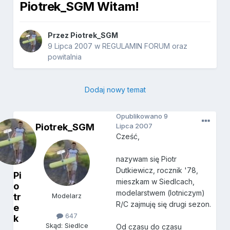
Piotrek_SGM Witam!
Przez
Piotrek_SGM
9 Lipca 2007
w
REGULAMIN FORUM oraz
powitalnia
Dodaj nowy temat
Opublikowano
9
Piotrek_SGM
Lipca 2007
Cześć,
nazywam się Piotr
Dutkiewicz, rocznik '78,
Pi
mieszkam w Siedlcach,
o
modelarstwem (lotniczym)
tr
Modelarz
R/C zajmuję się drugi sezon.
e
647
k
Skąd: Siedlce
Od czasu do czasu
_