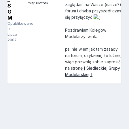
Imię: Piotrek
zaglądam na Wasze (nasze?)
S
forum i chyba przyszedł czas
G
M
się przyłączyć
Opublikowano
9
Pozdrawiam Kolegów
Lipca
Modelarzy :wink:
2007
ps. nie wiem jak tam zasady
na forum, czytałem, że luźne,
więc pozwolę sobie zaprosić
na stronę
[ Siedleckiej Grupy
Modelarskiej ]