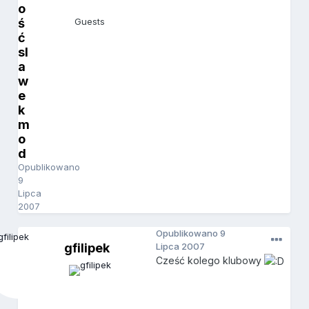
o
ś
Guests
ć
sl
a
w
e
k
m
o
d
Opublikowano
9
Lipca
2007
Opublikowano
9
gfilipek
Lipca 2007
Cześć kolego klubowy