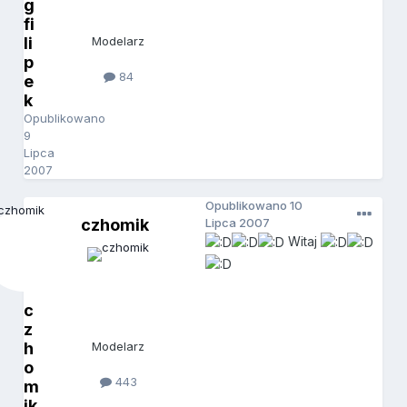
g
fi
li
Modelarz
p
84
e
k
Opublikowano
9
Lipca
2007
Opublikowano
10
czhomik
Lipca 2007
Witaj
c
z
h
Modelarz
o
443
m
ik