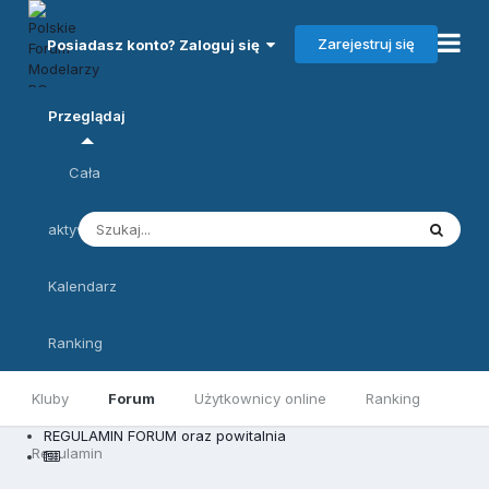
Zarejestruj się
Posiadasz konto? Zaloguj się
Przeglądaj
Cała
aktywność
Kalendarz
Ranking
Kluby
Forum
Użytkownicy online
Ranking
REGULAMIN FORUM oraz powitalnia
Regulamin