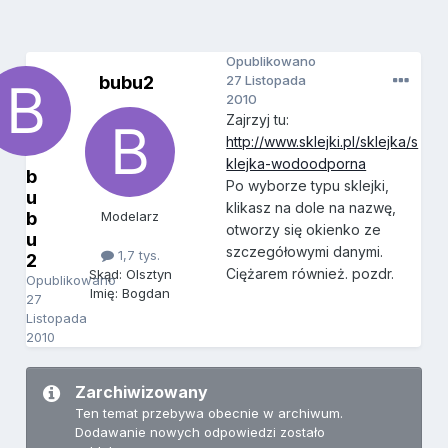
Opublikowano
bubu2
27 Listopada
2010
Zajrzyj tu:
http://www.sklejki.pl/sklejka/s
klejka-wodoodporna
b
Po wyborze typu sklejki,
u
klikasz na dole na nazwę,
b
Modelarz
otworzy się okienko ze
u
szczegółowymi danymi.
1,7 tys.
2
Ciężarem również. pozdr.
Skąd: Olsztyn
Opublikowano
Imię: Bogdan
27
Listopada
2010
Zarchiwizowany
Ten temat przebywa obecnie w archiwum.
Dodawanie nowych odpowiedzi zostało