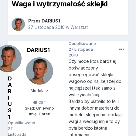
Waga i wytrzymałość sklejki
Przez
DARIUS1
27 Listopada 2010
w
Warsztat
Opublikowano
DARIUS1
27 Listopada
2010
Czy może ktoś bardziej
doświadczony
posegregować sklejki
D
wagowo od najlżejszej do
A
najcięższej i tak samo z
R
Modelarz
wytrzymałością .
I
Bardzo by ułatwiło to Mi i
284
U
innym dobór materiału do
Skąd: Gniewino
S
Imię: Darek
modelu, sklepy nie podają
1
wagi a według mnie to by
Opublikowano
była bardzo istotna
27
Listopada
informacja