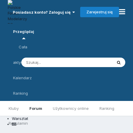
Zarejestruj się
Posiadasz konto? Zaloguj się
Przeglądaj
Cała
aktywność
Kalendarz
Ranking
Kluby
Forum
Użytkownicy online
Ranking
Warsztat
Regulamin