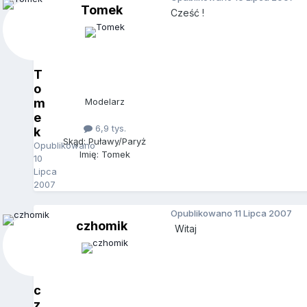
Tomek
Cześć !
T
o
m
Modelarz
e
6,9 tys.
k
Skąd: Puławy/Paryż
Opublikowano
Imię: Tomek
10
Lipca
2007
Opublikowano
11 Lipca 2007
czhomik
Witaj
c
z