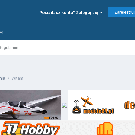
Zarejestruj
Posiadasz konto? Zaloguj się
ng
Regulamin
nia
Witam!