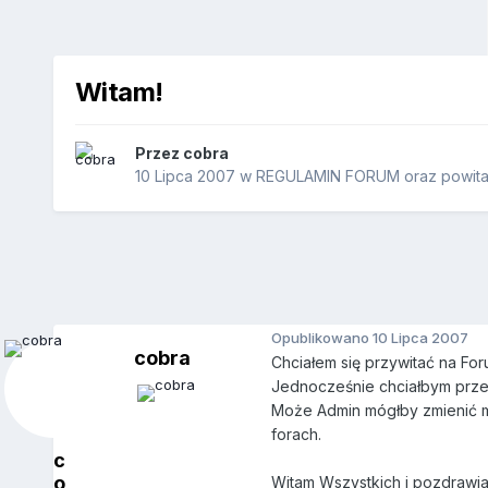
Witam!
Przez
cobra
10 Lipca 2007
w
REGULAMIN FORUM oraz powital
Opublikowano
10 Lipca 2007
cobra
Chciałem się przywitać na Fo
Jednocześnie chciałbym przep
Może Admin mógłby zmienić mó
forach.
c
o
Witam Wszystkich i pozdrawi