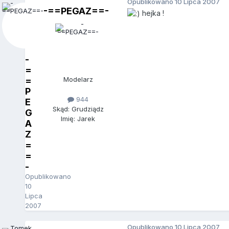
Opublikowano
10 Lipca 2007
-==PEGAZ==-
hejka !
-
=
=
Modelarz
P
944
E
Skąd: Grudziądz
G
Imię: Jarek
A
Z
=
=
-
Opublikowano
10
Lipca
2007
Opublikowano
10 Lipca 2007