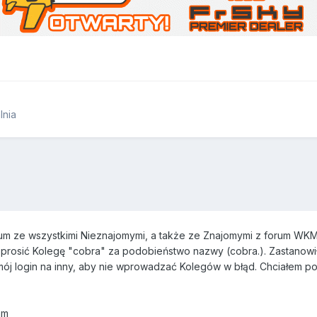
nia
rum ze wszystkimi Nieznajomymi, a także ze Znajomymi z forum WKM
rosić Kolegę "cobra" za podobieństwo nazwy (cobra.). Zastanowiłem
j login na inny, aby nie wprowadzać Kolegów w błąd. Chciałem po 
am