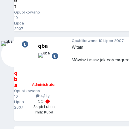
e
t
Opublikowano
10
Lipca
2007
Opublikowano
10 Lipca 2007
qba
Witam
Mówisz i masz jak coś :mrgree
q
b
a
Administrator
Opublikowano
4,1 tys.
10
GG:
Lipca
Skąd: Lublin
2007
Imię: Kuba