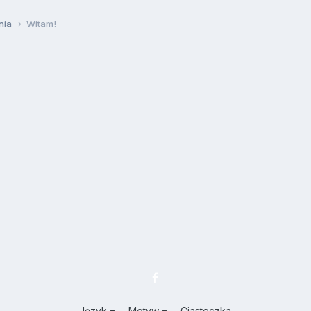
nia
Witam!
Język
Motyw
Ciasteczka