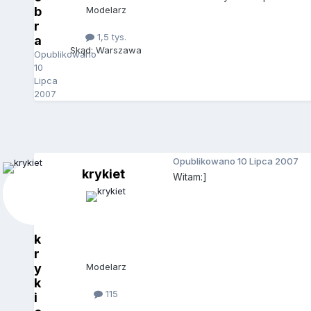
b
Modelarz
r
1,5 tys.
a
Skąd: Warszawa
Opublikowano
10
Lipca
2007
Opublikowano
10 Lipca 2007
krykiet
Witam:]
k
r
y
Modelarz
k
115
i